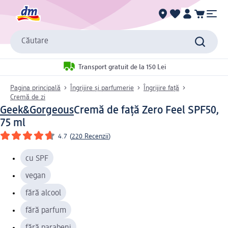
Căutare
Transport gratuit de la 150 Lei
Pagina principală
Îngrijire și parfumerie
Îngrijire față
Cremă de zi
Geek&Gorgeous
Cremă de față Zero Feel SPF50,
75 ml
4.7
(
220 Recenzii
)
cu SPF
vegan
fără alcool
fără parfum
fără parabeni