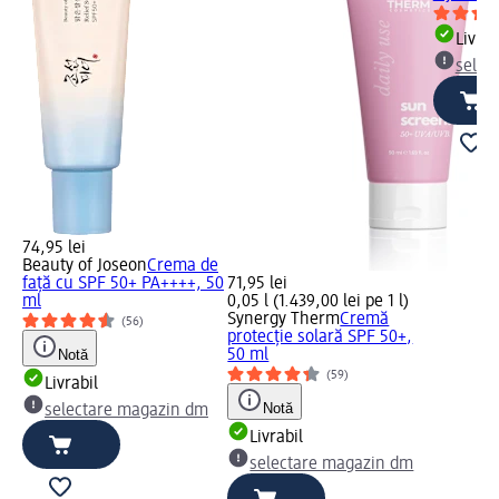
Livrab
selec
74,95 lei
Beauty of Joseon
Crema de
față cu SPF 50+ PA++++, 50
71,95 lei
ml
0,05 l (1.439,00 lei pe 1 l)
Synergy Therm
Cremă
(56)
protecție solară SPF 50+,
Notă
50 ml
(59)
Livrabil
Notă
selectare magazin dm
Livrabil
selectare magazin dm