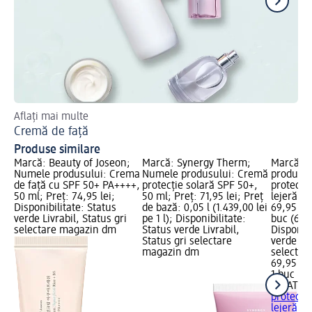
Aflați mai multe
Cel
Cremă de față
Ru
Produse similare
Marcă: Beauty of Joseon;
Marcă: Synergy Therm;
Marcă: 
Numele produsului: Crema
Numele produsului: Cremă
produsul
de față cu SPF 50+ PA++++,
protecție solară SPF 50+,
protecție
50 ml; Preț: 74,95 lei;
50 ml; Preț: 71,95 lei; Preț
lejeră SP
Disponibilitate: Status
de bază: 0,05 l (1.439,00 lei
69,95 lei
verde Livrabil, Status gri
pe 1 l); Disponibilitate:
buc (69,9
selectare magazin dm
Status verde Livrabil,
Disponibi
Status gri selectare
verde Liv
magazin dm
selectar
69,95 lei
1 buc (69
S.NATUR
protecție
lejeră S