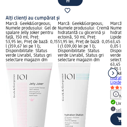
Alți clienți au cumpărat și
Marcă: Geek&Gorgeous;
Marcă: Geek&Gorgeous;
Marcă: 
Numele produsului: Gel de
Numele produsului: Cremă
Numele 
spalare Jelly Joker pentru
hidratantă cu glicerină și
hidratan
față, 150 ml; Preț:
ectoină, 50 ml; Preț:
Lipide, 5
53,95 lei; Preț de bază: 0,15
51,95 lei; Preț de bază: 0,05
63,45 lei
l (359,67 lei pe 1 l);
l (1.039,00 lei pe 1 l);
0,05 l (1.
Disponibilitate: Status
Disponibilitate: Status
Disponibi
verde Livrabil, Status gri
verde Livrabil, Status gri
verde Liv
selectare magazin dm
selectare magazin dm
selectar
63,45 lei
0,05 l (1.
Geek&Go
hidratan
Lipide, 5
Notă
Livrab
selec