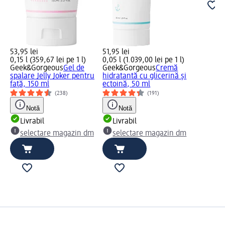
53,95 lei
51,95 lei
0,15 l (359,67 lei pe 1 l)
0,05 l (1.039,00 lei pe 1 l)
Geek&Gorgeous
Gel de
Geek&Gorgeous
Cremă
spalare Jelly Joker pentru
hidratantă cu glicerină și
față, 150 ml
ectoină, 50 ml
(238)
(191)
Notă
Notă
Livrabil
Livrabil
selectare magazin dm
selectare magazin dm