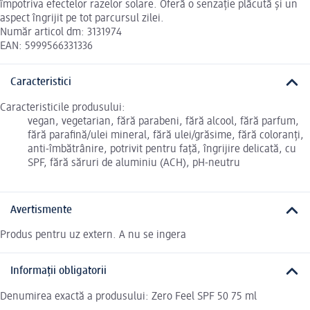
împotriva efectelor razelor solare. Oferă o senzație plăcută și un
aspect îngrijit pe tot parcursul zilei.
Număr articol dm: 3131974
EAN: 5999566331336
Caracteristici
Caracteristicile produsului:
vegan, vegetarian, fără parabeni, fără alcool, fără parfum,
fără parafină/ulei mineral, fără ulei/grăsime, fără coloranți,
anti-îmbătrânire, potrivit pentru față, îngrijire delicată, cu
SPF, fără săruri de aluminiu (ACH), pH-neutru
Avertismente
Produs pentru uz extern. A nu se ingera
Informații obligatorii
Denumirea exactă a produsului: Zero Feel SPF 50 75 ml