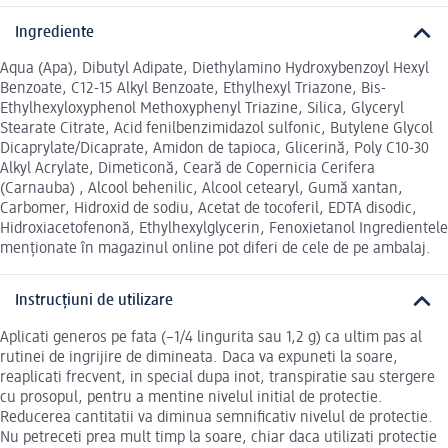
Ingrediente
Aqua (Apa), Dibutyl Adipate, Diethylamino Hydroxybenzoyl Hexyl
Benzoate, C12-15 Alkyl Benzoate, Ethylhexyl Triazone, Bis-
Ethylhexyloxyphenol Methoxyphenyl Triazine, Silica, Glyceryl
Stearate Citrate, Acid fenilbenzimidazol sulfonic, Butylene Glycol
Dicaprylate/Dicaprate, Amidon de tapioca, Glicerină, Poly C10-30
Alkyl Acrylate, Dimeticonă, Ceară de Copernicia Cerifera
(Carnauba) , Alcool behenilic, Alcool cetearyl, Gumă xantan,
Carbomer, Hidroxid de sodiu, Acetat de tocoferil, EDTA disodic,
Hidroxiacetofenonă, Ethylhexylglycerin, Fenoxietanol Ingredientele
menționate în magazinul online pot diferi de cele de pe ambalaj.
Instrucțiuni de utilizare
Aplicati generos pe fata (~1/4 lingurita sau 1,2 g) ca ultim pas al
rutinei de ingrijire de dimineata. Daca va expuneti la soare,
reaplicati frecvent, in special dupa inot, transpiratie sau stergere
cu prosopul, pentru a mentine nivelul initial de protectie.
Reducerea cantitatii va diminua semnificativ nivelul de protectie.
Nu petreceti prea mult timp la soare, chiar daca utilizati protectie