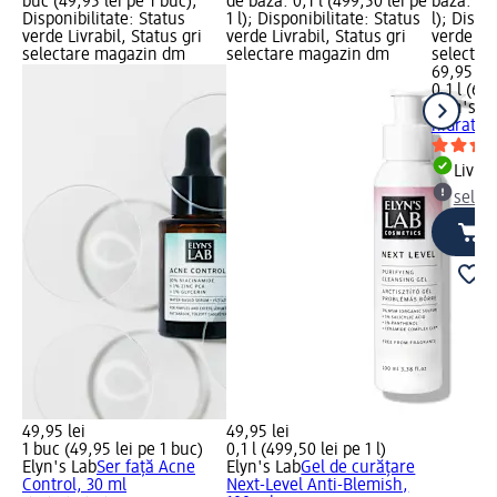
buc (49,95 lei pe 1 buc);
de bază: 0,1 l (499,50 lei pe
bază: 0,1
Disponibilitate: Status
1 l); Disponibilitate: Status
l); Dispo
verde Livrabil, Status gri
verde Livrabil, Status gri
verde Liv
selectare magazin dm
selectare magazin dm
selectar
69,95 lei
0,1 l (699
Elyn's L
hidratant
Livrab
selec
49,95 lei
49,95 lei
1 buc (49,95 lei pe 1 buc)
0,1 l (499,50 lei pe 1 l)
Elyn's Lab
Ser față Acne
Elyn's Lab
Gel de curățare
Control, 30 ml
Next-Level Anti-Blemish,