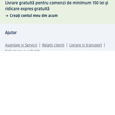
Livrare gratuită pentru comenzi de minimum 150 lei și
ridicare expres gratuită
Creați contul meu dm acum
Ajutor
Avantaje și Servicii
Relații clienți
Livrare și transport
Returnare și schimb
Compania dm
Compania
Responsabilitate
Carieră
Presă
Structura corporativă
Universul produselor dm
Lumea dm