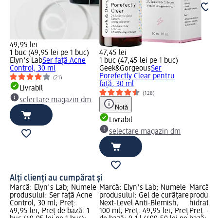
49,95 lei
1 buc (49,95 lei pe 1 buc)
47,45 lei
Elyn's Lab
Ser față Acne
1 buc (47,45 lei pe 1 buc)
Control, 30 ml
Geek&Gorgeous
Ser
Porefectly Clear pentru
(21)
față, 30 ml
Livrabil
(128)
selectare magazin dm
Notă
Livrabil
selectare magazin dm
Alți clienți au cumpărat și
Marcă: Elyn's Lab; Numele
Marcă: Elyn's Lab; Numele
Marcă: E
produsului: Ser față Acne
produsului: Gel de curățare
produsul
Control, 30 ml; Preț:
Next-Level Anti-Blemish,
hidratant
49,95 lei; Preț de bază: 1
100 ml; Preț: 49,95 lei; Preț
Preț: 69,