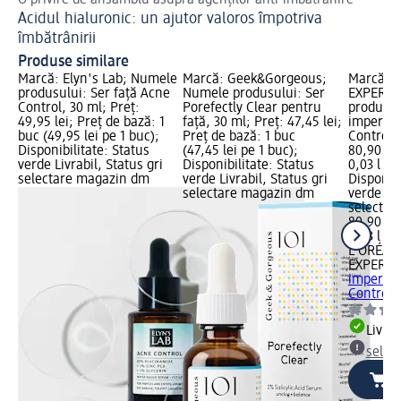
O privire de ansamblu asupra agenților anti-îmbătrânire
Ac
Acidul hialuronic: un ajutor valoros împotriva
Sh
Ma
îmbătrânirii
Produse similare
Marcă: Elyn's Lab; Numele
Marcă: Geek&Gorgeous;
Marcă: 
produsului: Ser față Acne
Numele produsului: Ser
EXPERT;
Control, 30 ml; Preț:
Porefectly Clear pentru
produsul
49,95 lei; Preț de bază: 1
față, 30 ml; Preț: 47,45 lei;
imperfec
buc (49,95 lei pe 1 buc);
Preț de bază: 1 buc
Control, 
Disponibilitate: Status
(47,45 lei pe 1 buc);
80,90 lei
verde Livrabil, Status gri
Disponibilitate: Status
0,03 l (2.
selectare magazin dm
verde Livrabil, Status gri
Disponibi
selectare magazin dm
verde Liv
selectar
80,90 lei
0,03 l (2
L'ORÉAL
EXPERT
S
imperfec
Control,
Livrab
selec