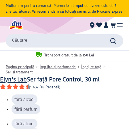
Mulțumim pentru comandă. Momentan timpul de livrare este de 5
zile lucrătoare. Vă recomandăm să folosiți serviciul de Ridicare Expres
Căutare
Transport gratuit de la 150 Lei
Pagina principală
Îngrijire și parfumerie
Îngrijire față
Ser și tratament
Elyn's Lab
Ser față Pore Control, 30 ml
4.4
(
18 Recenzii
)
fără alcool
fără parfum
fără alcool