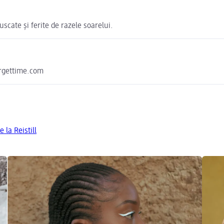
scate și ferite de razele soarelui.
argettime.com
 la Reistill