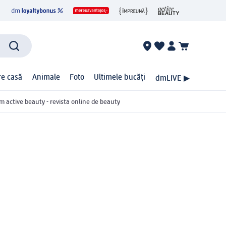
ire casă
Animale
Foto
Ultimele bucăți
dmLIVE ▶
m active beauty - revista online de beauty