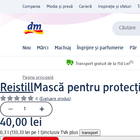
Compania
Media și presă
Carieră
Inspirație și sfaturi
T
Căutare
Nou
Mărci
Machiaj
Îngrijire și parfumerie
Păr
(1)
Transport gratuit de la 150 Lei
Pagina principală
Reistill
Mască pentru protecți
0
(
Evaluare produs
)
40,00 lei
0,3 l (133,33 lei pe 1 l)
Inclusiv TVA plus
transport