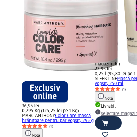
magazin dm
23,95 lei
0,25 l (95,80 lei pe 1 
SLEEK LINE
Mască pe
vopsit, 250 ml
(1)
Notă
36,95 lei
Livrabil
0,295 Kg (125,25 lei pe 1 Kg)
selectare magazi
MARC ANTHONY
Color Care mască
hrănitoare pentru păr vopsit, 295 g
(1)
Notă