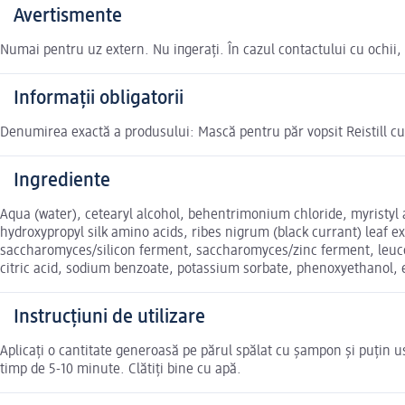
Avertismente
Numai pentru uz extern. Nu iпgerați. În cazul contactului cu ochii, c
Informații obligatorii
Denumirea exactă a produsului: Mască pentru păr vopsit Reistill cu
Ingrediente
Aqua (water), cetearyl alcohol, behentrimonium chloride, myristyl a
hydroxypropyl silk amino acids, ribes nigrum (black currant) lea
saccharomyces/silicon ferment, saccharomyces/zinc ferment, leucono
citric acid, sodium benzoate, potassium sorbate, phenoxyethanol, e
Instrucțiuni de utilizare
Aplicați o cantitate generoasă pe părul spălat cu șampon și puțin u
timp de 5-10 minute. Clătiți bine cu apă.