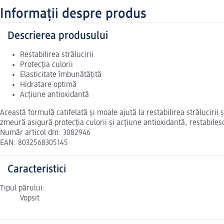
Informații despre produs
Descrierea produsului
Restabilirea strălucirii
Protecția culorii
Elasticitate îmbunătățită
Hidratare optimă
Acțiune antioxidantă
Această formulă catifelată și moale ajută la restabilirea strălucirii și
zmeură asigură protecția culorii și acțiune antioxidantă, restabilesc
Număr articol dm: 3082946
EAN: 8032568305145
Caracteristici
Tipul părului:
Vopsit