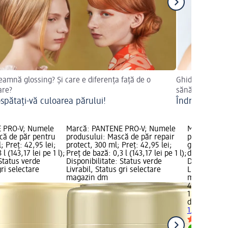
eamnă glossing? Și care e diferența față de o
Ghidul vostru c
are?
sănătos
spătați-vă culoarea părului!
Îndreptarea p
 PRO-V; Numele
Marcă: PANTENE PRO-V; Numele
Marcă: dest
că de păr pentru
produsului: Mască de păr repair
produsului:
; Preț: 42,95 lei;
protect, 300 ml; Preț: 42,95 lei;
gum, 1.000 m
l (143,17 lei pe 1 l);
Preț de bază: 0,3 l (143,17 lei pe 1 l);
de bază: 1 l 
 Status verde
Disponibilitate: Status verde
Disponibilit
gri selectare
Livrabil, Status gri selectare
Livrabil, St
magazin dm
magazin d
40,95 lei
1 l (40,95 lei
destivii
Masc
1.000 ml