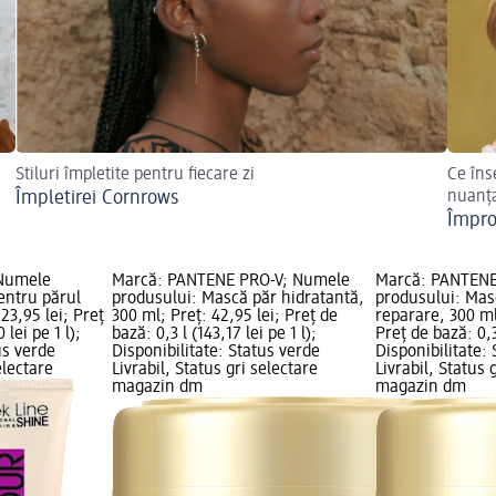
Stiluri împletite pentru fiecare zi
Ce îns
Împletirei Cornrows
nuanț
Împro
 Numele
Marcă: PANTENE PRO-V; Numele
Marcă: PANTENE
entru părul
produsului: Mască păr hidratantă,
produsului: Mas
 23,95 lei; Preț
300 ml; Preț: 42,95 lei; Preț de
reparare, 300 ml
 lei pe 1 l);
bază: 0,3 l (143,17 lei pe 1 l);
Preț de bază: 0,3 
us verde
Disponibilitate: Status verde
Disponibilitate:
electare
Livrabil, Status gri selectare
Livrabil, Status 
magazin dm
magazin dm