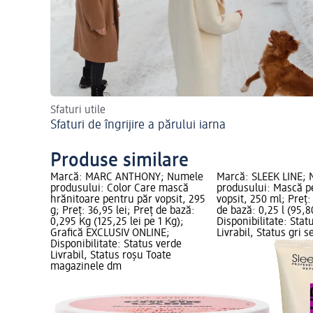
Sfaturi utile
Sfaturi de îngrijire a părului iarna
Produse similare
Marcă: MARC ANTHONY; Numele
Marcă: SLEEK LINE;
produsului: Color Care mască
produsului: Mască p
hrănitoare pentru păr vopsit, 295
vopsit, 250 ml; Preț:
g; Preț: 36,95 lei; Preț de bază:
de bază: 0,25 l (95,80
0,295 Kg (125,25 lei pe 1 Kg);
Disponibilitate: Stat
Grafică EXCLUSIV ONLINE;
Livrabil, Status gri s
Disponibilitate: Status verde
Livrabil, Status roșu Toate
magazinele dm