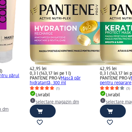
42,95 lei
42,95 lei
l)
0,3 l (143,17 lei pe 1 l)
0,3 l (143,17 lei p
ntru părul
PANTENE PRO-V
Mască păr
PANTENE PRO-V
hidratantă, 300 ml
pentru reparare
(1)
(3)
Livrabil
Livrabil
selectare magazin dm
selectare ma
n dm