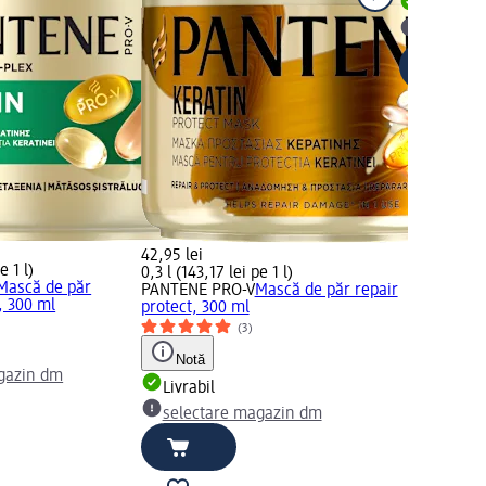
Livrabil
selectar
42,95 lei
e 1 l)
0,3 l (143,17 lei pe 1 l)
Mască de păr
PANTENE PRO-V
Mască de păr repair
, 300 ml
protect, 300 ml
(3)
Notă
gazin dm
Livrabil
selectare magazin dm