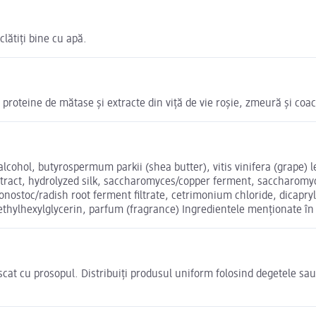
lătiți bine cu apă.
 proteine de mătase și extracte din viță de vie roșie, zmeură și co
lcohol, butyrospermum parkii (shea butter), vitis vinifera (grape) 
f extract, hydrolyzed silk, saccharomyces/copper ferment, sacchar
stoc/radish root ferment filtrate, cetrimonium chloride, dicaprylyl
thylhexylglycerin, parfum (fragrance) Ingredientele menționate în 
scat cu prosopul. Distribuiți produsul uniform folosind degetele sau