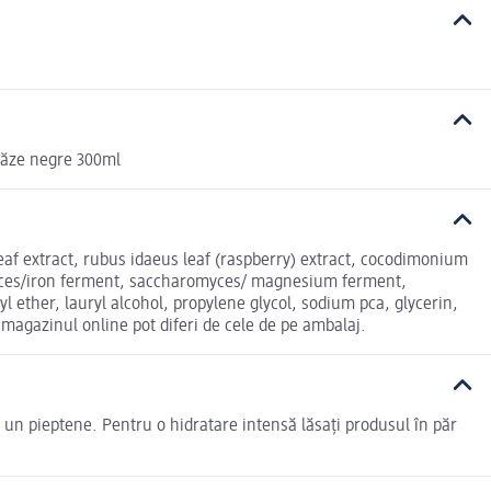
acăze negre 300ml
leaf extract, rubus idaeus leaf (raspberry) extract, cocodimonium
omyces/iron ferment, saccharomyces/ magnesium ferment,
 ether, lauryl alcohol, propylene glycol, sodium pca, glycerin,
magazinul online pot diferi de cele de pe ambalaj.
 un pieptene. Pentru o hidratare intensă lăsați produsul în păr