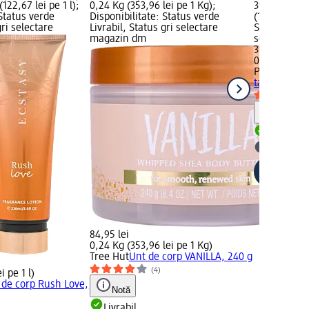
(122,67 lei pe 1 l);
0,24 Kg (353,96 lei pe 1 Kg);
39,95 lei; P
 Status verde
Disponibilitate: Status verde
(159,80 lei p
gri selectare
Livrabil, Status gri selectare
Status verde
magazin dm
selectare 
39,95 lei
0,25 l (159,8
PALMER'S
Lo
tahitiană, 
Notă
Livrabil
selectar
84,95 lei
0,24 Kg (353,96 lei pe 1 Kg)
Tree Hut
Unt de corp VANILLA, 240 g
(4)
i pe 1 l)
 de corp Rush Love,
Notă
Livrabil