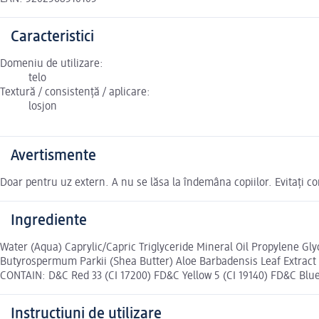
Caracteristici
Domeniu de utilizare:
telo
Textură / consistență / aplicare:
losjon
Avertismente
Doar pentru uz extern. A nu se lăsa la îndemâna copiilor. Evitați con
Ingrediente
Water (Aqua) Caprylic/Capric Triglyceride Mineral Oil Propylene Gl
Butyrospermum Parkii (Shea Butter) Aloe Barbadensis Leaf Extra
CONTAIN: D&C Red 33 (CI 17200) FD&C Yellow 5 (CI 19140) FD&C Blue 
Instrucțiuni de utilizare