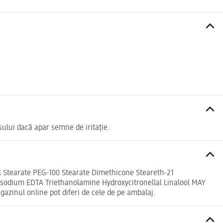
usului dacă apar semne de iritație.
ryl Stearate PEG-100 Stearate Dimethicone Steareth-21
sodium EDTA Triethanolamine Hydroxycitronellal Linalool MAY
azinul online pot diferi de cele de pe ambalaj.