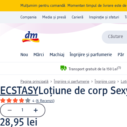
Mulțumim pentru comandă. Momentan timpul de livrare este de 5 
Compania
Media și presă
Carieră
Inspirație și sfaturi
T
Căutare
Nou
Mărci
Machiaj
Îngrijire și parfumerie
Păr
(1)
Transport gratuit de la 150 Lei
Pagina principală
Îngrijire și parfumerie
Îngrijire corp
Loț
ECSTASY
Loțiune de corp Sex
4
(
6 Recenzii
)
28,95 lei