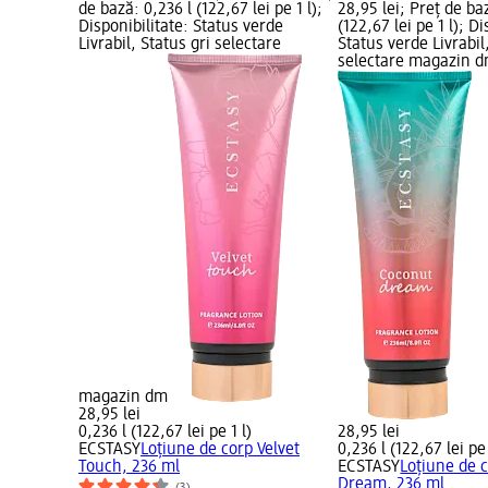
de bază: 0,236 l (122,67 lei pe 1 l);
28,95 lei; Preț de ba
Disponibilitate: Status verde
(122,67 lei pe 1 l); Di
Livrabil, Status gri selectare
Status verde Livrabil
selectare magazin 
magazin dm
28,95 lei
0,236 l (122,67 lei pe 1 l)
28,95 lei
ECSTASY
Loțiune de corp Velvet
0,236 l (122,67 lei pe 
Touch, 236 ml
ECSTASY
Loțiune de 
Dream, 236 ml
(3)