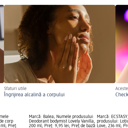
Sfaturi utile
Aceste
Îngrijirea alcalină a corpului
Checkl
mele
Marcă: Balea; Numele produsului:
Marcă: ECSTASY
de corp
Deodorant bodymist Lovely Vanilla,
produsului: Loț
ml; Preț:
200 ml; Preț: 9,95 lei; Preț de bază:
Love, 236 ml; Pre