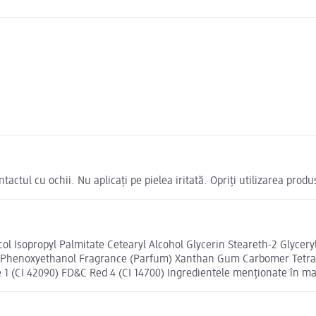
tactul cu ochii. Nu aplicați pe pielea iritată. Opriți utilizarea prod
ycol Isopropyl Palmitate Cetearyl Alcohol Glycerin Steareth-2 Glyce
ct Phenoxyethanol Fragrance (Parfum) Xanthan Gum Carbomer Tetra
1 (CI 42090) FD&C Red 4 (CI 14700) Ingredientele menționate în mag