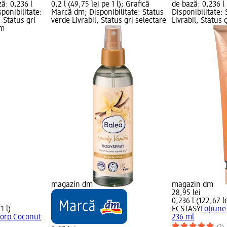
ză: 0,236 l
0,2 l (49,75 lei pe 1 l); Grafică
de bază: 0,236 l 
sponibilitate:
Marcă dm; Disponibilitate: Status
Disponibilitate:
, Status gri
verde Livrabil, Status gri selectare
Livrabil, Status 
dm
magazin dm
magazin dm
28,95 lei
0,236 l (122,67 le
1 l)
ECSTASY
Loțiune
corp Coconut
236 ml
(2)