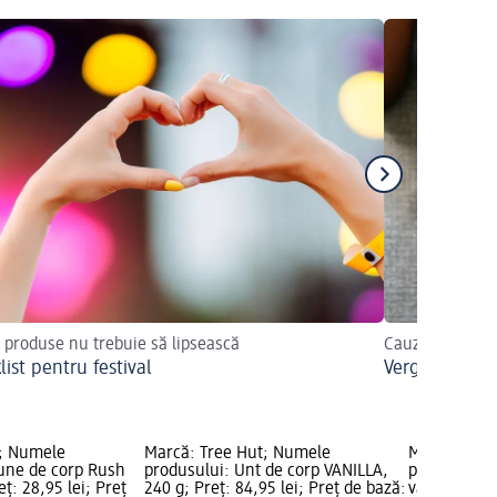
 produse nu trebuie să lipsească
Cauze și trata
ist pentru festival
Vergeturile
; Numele
Marcă: Tree Hut; Numele
Marcă: PAL
iune de corp Rush
produsului: Unt de corp VANILLA,
produsului:
ț: 28,95 lei; Preț
240 g; Preț: 84,95 lei; Preț de bază:
vanilie tahi