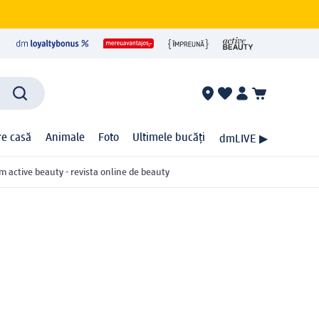
ire casă
Animale
Foto
Ultimele bucăți
dmLIVE ▶
m active beauty - revista online de beauty