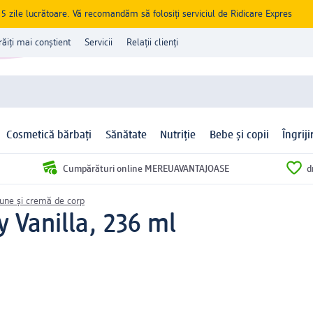
zile lucrătoare. Vă recomandăm să folosiți serviciul de Ridicare Expres
răiți mai conștient
Servicii
Relații clienți
Cosmetică bărbați
Sănătate
Nutriție
Bebe și copii
Îngrij
Cumpărături online MEREUAVANTAJOASE
d
iune și cremă de corp
y Vanilla, 236 ml