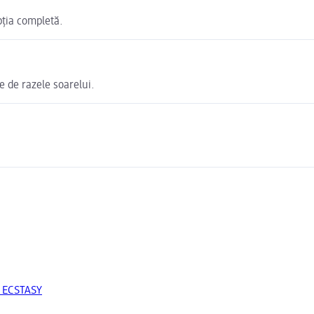
bția completă.
e de razele soarelui.
a ECSTASY