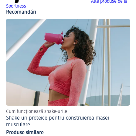
Alte produse de la
Sportness
Recomandări
Cum funcționează shake-urile
De
Shake-uri proteice pentru construierea masei
Pr
musculare
Produse similare