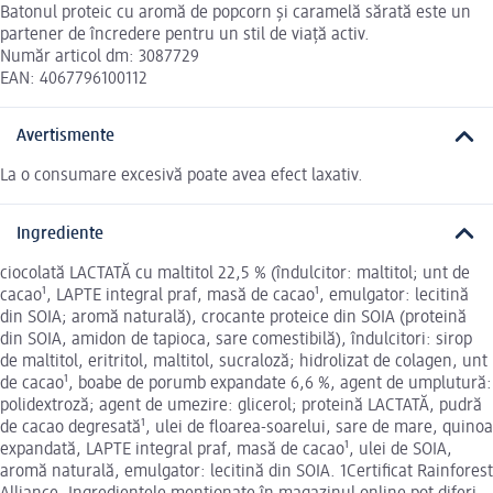
Batonul proteic cu aromă de popcorn și caramelă sărată este un
partener de încredere pentru un stil de viață activ.
Număr articol dm: 3087729
EAN: 4067796100112
Avertismente
La o consumare excesivă poate avea efect laxativ.
Ingrediente
ciocolată LACTATĂ cu maltitol 22,5 % (îndulcitor: maltitol; unt de
cacao¹, LAPTE integral praf, masă de cacao¹, emulgator: lecitină
din SOIA; aromă naturală), crocante proteice din SOIA (proteină
din SOIA, amidon de tapioca, sare comestibilă), îndulcitori: sirop
de maltitol, eritritol, maltitol, sucraloză; hidrolizat de colagen, unt
de cacao¹, boabe de porumb expandate 6,6 %, agent de umplutură:
polidextroză; agent de umezire: glicerol; proteină LACTATĂ, pudră
de cacao degresată¹, ulei de floarea-soarelui, sare de mare, quinoa
expandată, LAPTE integral praf, masă de cacao¹, ulei de SOIA,
aromă naturală, emulgator: lecitină din SOIA. 1Certificat Rainforest