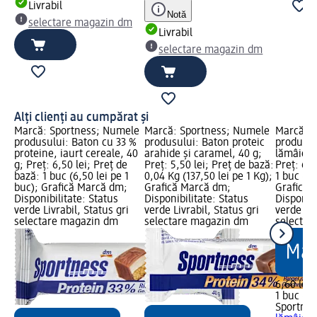
Livrabil
Notă
selectare magazin dm
Livrabil
selectare magazin dm
Alți clienți au cumpărat și
Marcă: Sportness; Numele
Marcă: Sportness; Numele
Marcă: S
produsului: Baton cu 33 %
produsului: Baton proteic
produsul
proteine, iaurt cereale, 40
arahide și caramel, 40 g;
lămâie, 
g; Preț: 6,50 lei; Preț de
Preț: 5,50 lei; Preț de bază:
Preț: 6,6
bază: 1 buc (6,50 lei pe 1
0,04 Kg (137,50 lei pe 1 Kg);
1 buc (6,
buc); Grafică Marcă dm;
Grafică Marcă dm;
Grafică 
Disponibilitate: Status
Disponibilitate: Status
Disponibi
verde Livrabil, Status gri
verde Livrabil, Status gri
verde Liv
selectare magazin dm
selectare magazin dm
selectar
6,60 lei
1 buc (6,
Sportnes