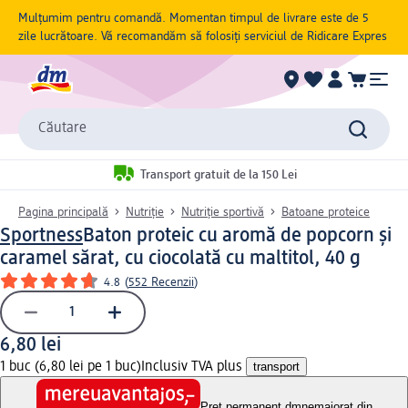
Mulțumim pentru comandă. Momentan timpul de livrare este de 5
zile lucrătoare. Vă recomandăm să folosiți serviciul de Ridicare Expres
Căutare
Transport gratuit de la 150 Lei
Pagina principală
Nutriție
Nutriție sportivă
Batoane proteice
Sportness
Baton proteic cu aromă de popcorn și
caramel sărat, cu ciocolată cu maltitol, 40 g
4.8
(
552 Recenzii
)
6,80 lei
1 buc (6,80 lei pe 1 buc)
Inclusiv TVA plus
transport
Preț permanent dm
nemajorat din