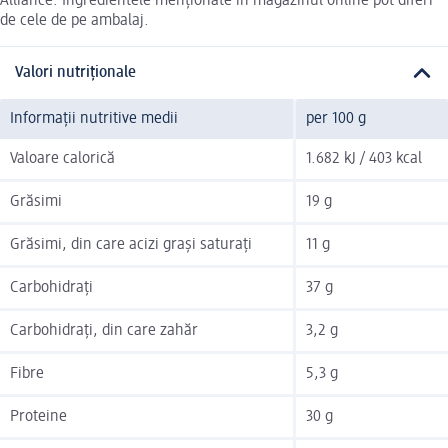
Alliance. Ingredientele menționate în magazinul online pot diferi
de cele de pe ambalaj.
Valori nutriționale
Informații nutritive medii
per 100 g
Valoare calorică
1.682 kJ / 403 kcal
Grăsimi
19 g
Grăsimi, din care acizi grași saturați
11 g
Carbohidrați
37 g
Carbohidrați, din care zahăr
3,2 g
Fibre
5,3 g
Proteine
30 g