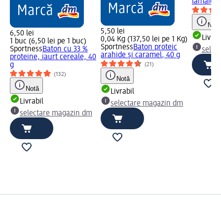
lămâie, 
Notă
5,50 lei
6,50 lei
Livrab
0,04 Kg (137,50 lei pe 1 Kg)
1 buc (6,50 lei pe 1 buc)
Sportness
Baton proteic
Sportness
Baton cu 33 %
selec
arahide și caramel, 40 g
proteine, iaurt cereale, 40
g
(21)
(132)
Notă
Notă
Livrabil
Livrabil
selectare magazin dm
selectare magazin dm