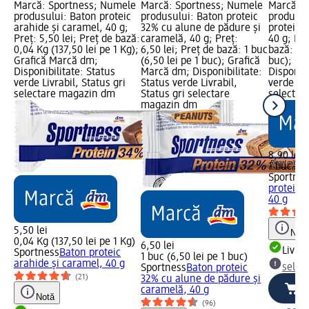
Marcă: Sportness; Numele
Marcă: Sportness; Numele
Marcă: S
produsului: Baton proteic
produsului: Baton proteic
produsul
arahide și caramel, 40 g;
32% cu alune de pădure și
proteică
Preț: 5,50 lei; Preț de bază:
caramelă, 40 g; Preț:
40 g; Pre
0,04 Kg (137,50 lei pe 1 Kg);
6,50 lei; Preț de bază: 1 buc
bază: 1 b
Grafică Marcă dm;
(6,50 lei pe 1 buc); Grafică
buc); Gr
Disponibilitate: Status
Marcă dm; Disponibilitate:
Disponibi
verde Livrabil, Status gri
Status verde Livrabil,
verde Liv
selectare magazin dm
Status gri selectare
selectar
magazin dm
8,90 lei
1 buc (8,
Sportnes
proteică
40 g
5,50 lei
Notă
0,04 Kg (137,50 lei pe 1 Kg)
6,50 lei
Livrab
Sportness
Baton proteic
1 buc (6,50 lei pe 1 buc)
arahide și caramel, 40 g
selec
Sportness
Baton proteic
(21)
32% cu alune de pădure și
caramelă, 40 g
Notă
(96)