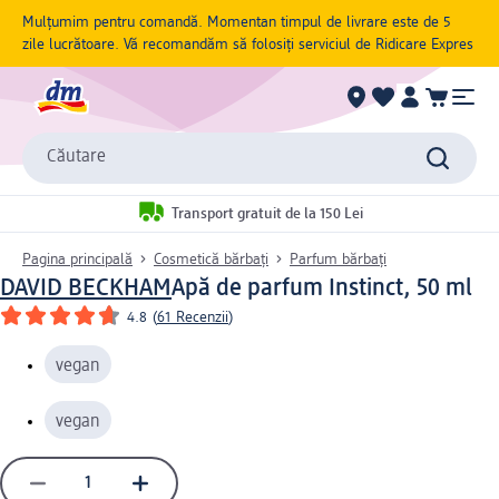
Mulțumim pentru comandă. Momentan timpul de livrare este de 5
zile lucrătoare. Vă recomandăm să folosiți serviciul de Ridicare Expres
Căutare
Transport gratuit de la 150 Lei
Pagina principală
Cosmetică bărbați
Parfum bărbaţi
DAVID BECKHAM
Apă de parfum Instinct, 50 ml
4.8
(
61 Recenzii
)
vegan
vegan