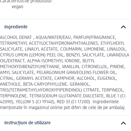
Caracteristicile produsului:
vegan
Ingrediente
ALCOHOL DENAT., AQUA/WATER/EAU, PARFUM/FRAGRANCE,
TETRAMETHYL ACETYLOCTAHYDRONAPHTHALENES, ETHYLHEXYL
SALICYLATE, LINALYL ACETATE, COUMARIN, LIMONENE, LINALOOL,
CITRUS LIMON (LEMON) PEEL OIL, BENZYL SALICYLATE, LAVANDULA
OIL/EXTRACT, ALPHA-ISOMETHYL IONONE, BUTYL
METHOXYDIBENZOYLMETHANE, VANILLIN, CITRONELLOL, PINENE,
AMYL SALICYLATE, PELARGONIUM GRAVEOLENS FLOWER OIL,
CITRAL, GERANYL ACETATE, CAMPHOR, ALCOHOL, EUGENOL,
ANETHOLE, BETA-CARYOPHYLLENE, GERANIOL,
TRIS(TETRAMETHYLHYDROXYPIPERIDINOL) CITRATE, TERPINEOL,
TERPINOLENE, TETRASODIUM GLUTAMATE DIACETATE, BLUE 1 (CI
42090), YELLOW 5 (CI 19140), RED 33 (CI 17200). Ingredientele
menționate în magazinul online pot diferi de cele de pe ambalaj.
Instrucțiuni de utilizare