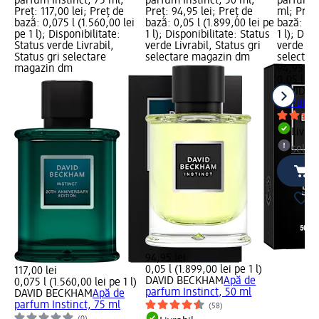
parfum Instinct, 75 ml;
parfum Instinct, 50 ml;
parfum T
Preț: 117,00 lei; Preț de
Preț: 94,95 lei; Preț de
ml; Preț:
bază: 0,075 l (1.560,00 lei
bază: 0,05 l (1.899,00 lei pe
bază: 0,0
pe 1 l); Disponibilitate:
1 l); Disponibilitate: Status
1 l); Dis
Status verde Livrabil,
verde Livrabil, Status gri
verde Liv
Status gri selectare
selectare magazin dm
selectar
magazin dm
94,95 lei
0,05 l (1.
DAVID B
parfum T
Livrab
selec
94,95 lei
0,05 l (1.899,00 lei pe 1 l)
117,00 lei
DAVID BECKHAM
Apă de
0,075 l (1.560,00 lei pe 1 l)
parfum Instinct, 50 ml
DAVID BECKHAM
Apă de
parfum Instinct, 75 ml
(58)
(0)