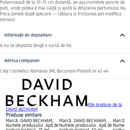
Pulverizează de la 10–15 cm distanță, pe așa-numitele puncte de
puls, unde pielea e mai caldă și ajută la difuzarea parfumului.Nu
freca zonele după aplicare — căldura și fricțiunea pot modifica
mirosul
Informații de depozitare
A nu se depozita lângă o sursă de foc
Adresa companiei
Coty Cosmetics Romania SRL Bucuresti-Ploiesti nr 42-44
Alte produse de la
DAVID BECKHAM
Produse similare
Marcă: DAVID BECKHAM;
Marcă: DAVID BECKHAM;
Marcă: 
Numele produsului: Apă de
Numele produsului: Apă de
Numele p