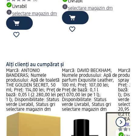
Livrabil
Livrabil
selectare magazin dm
selectare magazin dm
Alți clienți au cumpărat și
Marcă: ANTONIO
Marcă: DAVID BECKHAM;
Marcă: 
BANDERAS; Numele
Numele produsului: Apă de
produsul
produsului: Apă de toaletă
parfum Exquisite Leather,
spray Ep
THE GOLDEN SECRET, 50
100 ml; Preț: 107,00 lei;
Preț: 20,
ml; Preț: 114,00 lei; Preț de
Preț de bază: 0,1 l
bază: 0,2
bază: 0,05 l (2.280,00 lei pe
(1.070,00 lei pe 1 l);
l); Dispo
1 l); Disponibilitate: Status
Disponibilitate: Status
verde Liv
verde Livrabil, Status gri
verde Livrabil, Status gri
selectar
selectare magazin dm
selectare magazin dm
20,95 lei
0,2 l (104
NIVEA M
spray Ep