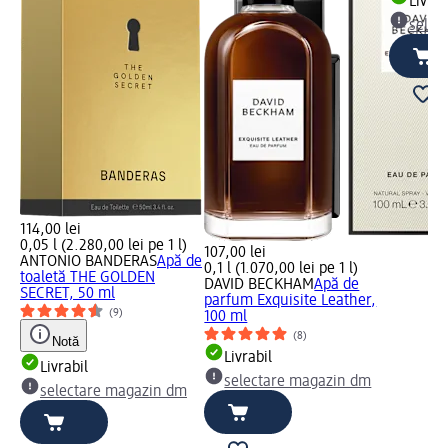
Livrab
selec
114,00 lei
0,05 l (2.280,00 lei pe 1 l)
107,00 lei
ANTONIO BANDERAS
Apă de
0,1 l (1.070,00 lei pe 1 l)
toaletă THE GOLDEN
DAVID BECKHAM
Apă de
SECRET, 50 ml
parfum Exquisite Leather,
(9)
100 ml
(8)
Notă
Livrabil
Livrabil
selectare magazin dm
selectare magazin dm