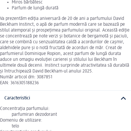
Miros bărbătesc
Parfum de lungă durată
Va prezentăm ediția aniversară de 20 de ani a parfumului David
Beckham Instinct, o apă de parfum modernă care se bazează pe
stilul atemporal și prospețimea parfumului original. Această ediție
se concentrează pe note verzi și botanice de bergamotă și paciuli,
care se combină cu senzualitatea caldă a acordurilor de cașmir,
aldehidele pure și o notă fructată de acorduri de măr. Creat de
parfumierul Dominique Ropion, acest parfum de lungă durata
aduce un omagiu evoluției carierei și stilului lui Beckham în
ultimele două decenii. Instinct surprinde atractivitatea să durabilă
și întruchipează David Beckham-ul anului 2025.
Număr articol dm: 3087851
EAN: 3616305188236
Caracteristici
Concentrația parfumului:
parfumiran dezodorant
Domeniu de utilizare:
telo