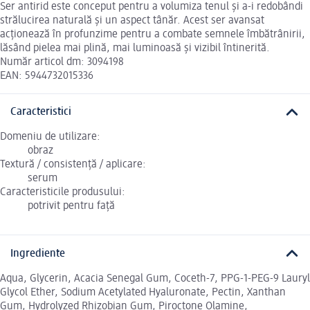
Ser antirid este conceput pentru a volumiza tenul și a-i redobândi
strălucirea naturală și un aspect tânăr. Acest ser avansat
acționează în profunzime pentru a combate semnele îmbătrânirii,
lăsând pielea mai plină, mai luminoasă și vizibil întinerită.
Număr articol dm: 3094198
EAN: 5944732015336
Caracteristici
Domeniu de utilizare:
obraz
Textură / consistență / aplicare:
serum
Caracteristicile produsului:
potrivit pentru față
Ingrediente
Aqua, Glycerin, Acacia Senegal Gum, Coceth-7, PPG-1-PEG-9 Lauryl
Glycol Ether, Sodium Acetylated Hyaluronate, Pectin, Xanthan
Gum, Hydrolyzed Rhizobian Gum, Piroctone Olamine,