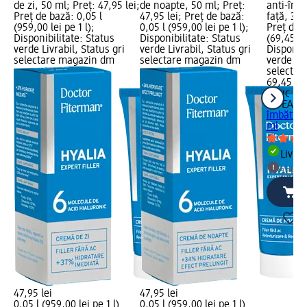
de zi, 50 ml; Preț: 47,95 lei;
de noapte, 50 ml; Preț:
anti-îmb
Preț de bază: 0,05 l
47,95 lei; Preț de bază:
față, 30 
(959,00 lei pe 1 l);
0,05 l (959,00 lei pe 1 l);
Preț de 
Disponibilitate: Status
Disponibilitate: Status
(69,45 le
verde Livrabil, Status gri
verde Livrabil, Status gri
Disponibi
selectare magazin dm
selectare magazin dm
verde Liv
selectar
69,45 lei
1 buc (69
NIVEA
Ser
îmbătrân
ml
Livrab
selec
47,95 lei
47,95 lei
0,05 l (959,00 lei pe 1 l)
0,05 l (959,00 lei pe 1 l)