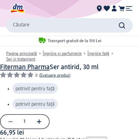
Căutare
Transport gratuit de la 150 Lei
Pagina principală
Îngrijire și parfumerie
Îngrijire față
Ser și tratament
Fiterman Pharma
Ser antirid, 30 ml
0
(
Evaluare produs
)
potrivit pentru față
potrivit pentru față
66,95 lei