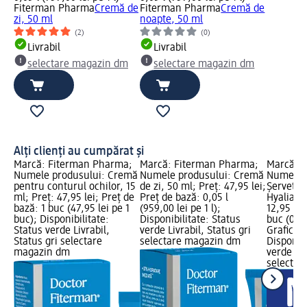
Fiterman Pharma
Cremă de
Fiterman Pharma
Cremă de
zi, 50 ml
noapte, 50 ml
(2)
(0)
Livrabil
Livrabil
selectare magazin dm
selectare magazin dm
Alți clienți au cumpărat și
Marcă: Fiterman Pharma;
Marcă: Fiterman Pharma;
Marcă: 
Numele produsului: Cremă
Numele produsului: Cremă
Numele p
pentru conturul ochilor, 15
de zi, 50 ml; Preț: 47,95 lei;
Șervețel
ml; Preț: 47,95 lei; Preț de
Preț de bază: 0,05 l
Hyalia, 1
bază: 1 buc (47,95 lei pe 1
(959,00 lei pe 1 l);
12,95 lei
buc); Disponibilitate:
Disponibilitate: Status
buc (0,65
Status verde Livrabil,
verde Livrabil, Status gri
Grafică 
Status gri selectare
selectare magazin dm
Disponibi
magazin dm
verde Liv
selectar