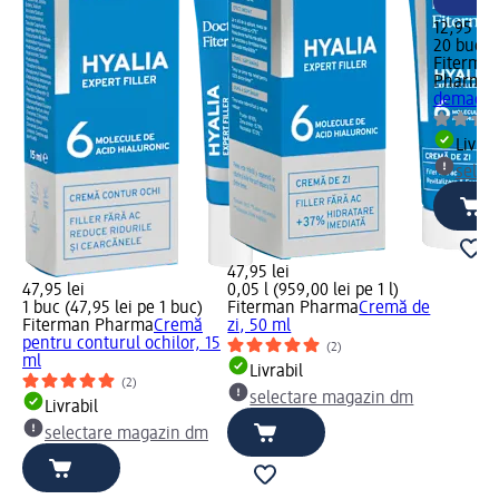
12,95 lei
20 buc (0
Fiterma
Pharma
demachia
Livrab
selec
47,95 lei
47,95 lei
0,05 l (959,00 lei pe 1 l)
1 buc (47,95 lei pe 1 buc)
Fiterman Pharma
Cremă de
Fiterman Pharma
Cremă
zi, 50 ml
pentru conturul ochilor, 15
(2)
ml
Livrabil
(2)
selectare magazin dm
Livrabil
selectare magazin dm