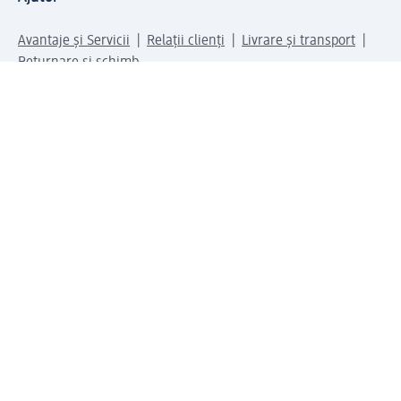
Avantaje și Servicii
Relații clienți
Livrare și transport
Returnare și schimb
Compania dm
Compania
Responsabilitate
Carieră
Presă
Structura corporativă
Universul produselor dm
Lumea dm
Metode de plată