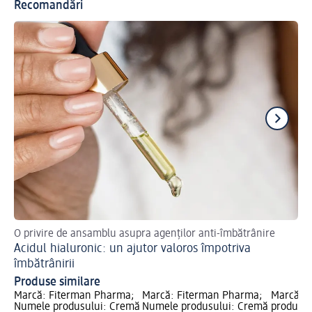
Recomandări
O privire de ansamblu asupra agenților anti-îmbătrânire
Ac
Acidul hialuronic: un ajutor valoros împotriva
Sh
Ma
îmbătrânirii
Produse similare
Marcă: Fiterman Pharma;
Marcă: Fiterman Pharma;
Marcă: 
Numele produsului: Cremă
Numele produsului: Cremă
produsulu