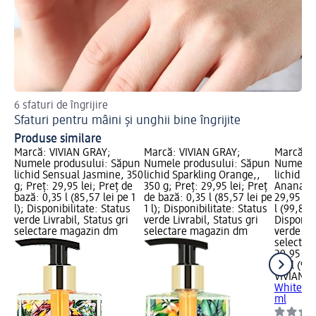
6 sfaturi de îngrijire
Sp
Sfaturi pentru mâini și unghii bine îngrijite
He
Produse similare
Marcă: VIVIAN GRAY;
Marcă: VIVIAN GRAY;
Marcă: V
Numele produsului: Săpun
Numele produsului: Săpun
Numele 
lichid Sensual Jasmine, 350
lichid Sparkling Orange,,
lichid W
g; Preț: 29,95 lei; Preț de
350 g; Preț: 29,95 lei; Preț
Ananas, 
bază: 0,35 l (85,57 lei pe 1
de bază: 0,35 l (85,57 lei pe
29,95 lei
l); Disponibilitate: Status
1 l); Disponibilitate: Status
l (99,83 l
verde Livrabil, Status gri
verde Livrabil, Status gri
Disponibi
selectare magazin dm
selectare magazin dm
verde Liv
selectar
29,95 lei
0,3 l (99,
VIVIAN 
White Mu
ml