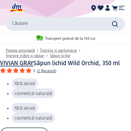
Căutare
Transport gratuit de la 150 Lei
Pagina principală
Îngrijire și parfumerie
Îngrijire mâini și săpun
Săpun lichid
VIVIAN GRAY
Săpun lichid Wild Orchid, 350 ml
5
(
2 Recenzii
)
fără alcool
cosmetică naturală
fără alcool
cosmetică naturală