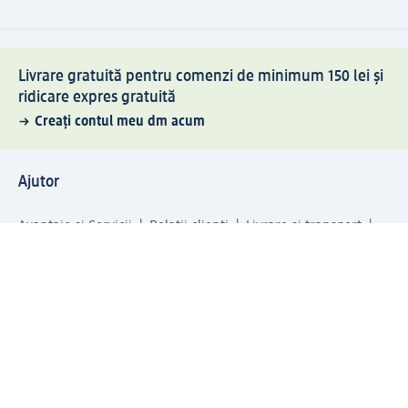
Livrare gratuită pentru comenzi de minimum 150 lei și
ridicare expres gratuită
Creați contul meu dm acum
Ajutor
Avantaje și Servicii
Relații clienți
Livrare și transport
Returnare și schimb
Compania dm
Compania
Responsabilitate
Carieră
Presă
Structura corporativă
Universul produselor dm
Lumea dm