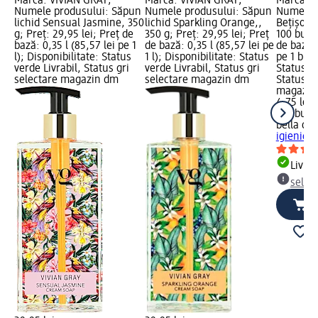
Marcă: VIVIAN GRAY;
Marcă: VIVIAN GRAY;
Marcă: b
Numele produsului: Săpun
Numele produsului: Săpun
Numele p
lichid Sensual Jasmine, 350
lichid Sparkling Orange,,
Bețișoare
g; Preț: 29,95 lei; Preț de
350 g; Preț: 29,95 lei; Preț
100 buc; 
bază: 0,35 l (85,57 lei pe 1
de bază: 0,35 l (85,57 lei pe
de bază: 
l); Disponibilitate: Status
1 l); Disponibilitate: Status
pe 1 buc)
verde Livrabil, Status gri
verde Livrabil, Status gri
Status ve
selectare magazin dm
selectare magazin dm
Status gr
magazin
4,75 lei
100 buc (
bella cot
igienice 
Livrab
selec