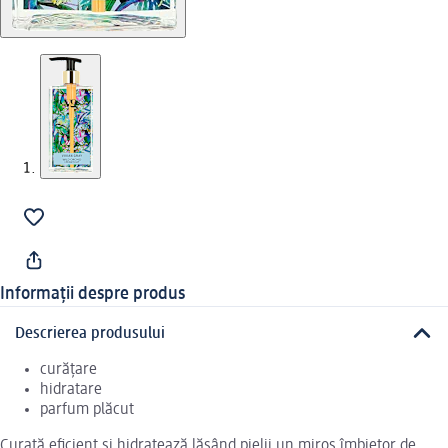
Informații despre produs
Descrierea produsului
curățare
hidratare
parfum plăcut
Curață eficient și hidratează lăsând pielii un miros îmbietor de