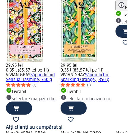
Notă
Livrab
selec
29,95 lei
29,95 lei
0,35 l (85,57 lei pe 1 l)
0,35 l (85,57 lei pe 1 l)
VIVIAN GRAY
Săpun lichid
VIVIAN GRAY
Săpun lichid
Sensual Jasmine, 350 g
Sparkling Orange,, 350 g
(7)
(1)
Livrabil
Livrabil
selectare magazin dm
selectare magazin dm
Alți clienți au cumpărat și