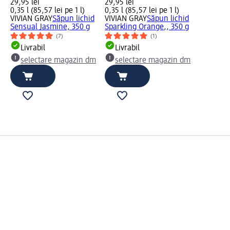
29,95 lei
29,95 lei
0,35 l (85,57 lei pe 1 l)
0,35 l (85,57 lei pe 1 l)
VIVIAN GRAY
Săpun lichid
VIVIAN GRAY
Săpun lichid
Sensual Jasmine, 350 g
Sparkling Orange,, 350 g
(7)
(1)
Livrabil
Livrabil
selectare magazin dm
selectare magazin dm