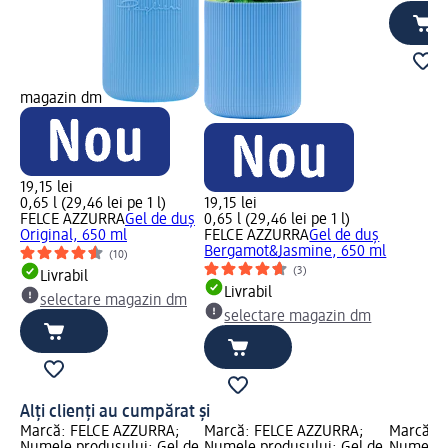
magazin dm
19,15 lei
0,65 l (29,46 lei pe 1 l)
19,15 lei
FELCE AZZURRA
Gel de duș
0,65 l (29,46 lei pe 1 l)
Original, 650 ml
FELCE AZZURRA
Gel de duș
Bergamot&Jasmine, 650 ml
(10)
(3)
Livrabil
Livrabil
selectare magazin dm
selectare magazin dm
Alți clienți au cumpărat și
Marcă: FELCE AZZURRA;
Marcă: FELCE AZZURRA;
Marcă: 