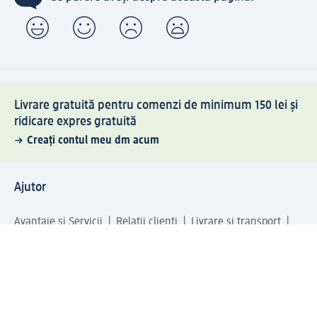
Livrare gratuită pentru comenzi de minimum 150 lei și
ridicare expres gratuită
Creați contul meu dm acum
Ajutor
Avantaje și Servicii
Relații clienți
Livrare și transport
Returnare și schimb
Compania dm
Compania
Responsabilitate
Carieră
Presă