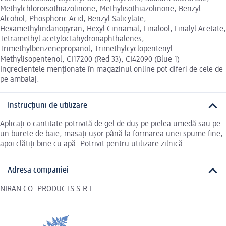
Methylchloroisothiazolinone, Methylisothiazolinone, Benzyl
Alcohol, Phosphoric Acid, Benzyl Salicylate,
Hexamethylindanopyran, Hexyl Cinnamal, Linalool, Linalyl Acetate,
Tetramethyl acetyloctahydronaphthalenes,
Trimethylbenzenepropanol, Trimethylcyclopentenyl
Methylisopentenol, CI17200 (Red 33), CI42090 (Blue 1)
Ingredientele menționate în magazinul online pot diferi de cele de
pe ambalaj.
Instrucțiuni de utilizare
Aplicați o cantitate potrivită de gel de duș pe pielea umedă sau pe
un burete de baie, masați ușor până la formarea unei spume fine,
apoi clătiți bine cu apă. Potrivit pentru utilizare zilnică.
Adresa companiei
NIRAN CO. PRODUCTS S.R.L