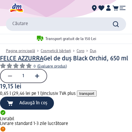
Căutare
Transport gratuit de la 150 Lei
Pagina principală
Cosmetică bărbați
Corp
Duș
FELCE AZZURRA
Gel de duș Black Orchid, 650 ml
0
(
Evaluare produs
)
19,15 lei
0,65 l (29,46 lei pe 1 l)
Inclusiv TVA plus
transport
Adaugă în coș
Livrabil
Livrare standard 1-3 zile lucrătoare