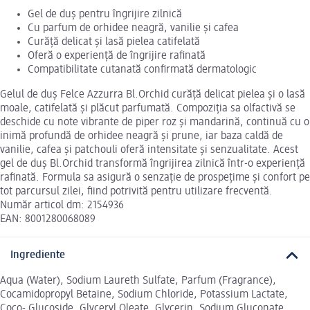
Gel de duș pentru îngrijire zilnică
Cu parfum de orhidee neagră, vanilie și cafea
Curăță delicat și lasă pielea catifelată
Oferă o experiență de îngrijire rafinată
Compatibilitate cutanată confirmată dermatologic
Gelul de duș Felce Azzurra Bl.Orchid curăță delicat pielea și o lasă
moale, catifelată și plăcut parfumată. Compoziția sa olfactivă se
deschide cu note vibrante de piper roz și mandarină, continuă cu o
inimă profundă de orhidee neagră și prune, iar baza caldă de
vanilie, cafea și patchouli oferă intensitate și senzualitate. Acest
gel de duș Bl.Orchid transformă îngrijirea zilnică într-o experiență
rafinată. Formula sa asigură o senzație de prospețime și confort pe
tot parcursul zilei, fiind potrivită pentru utilizare frecventă.
Număr articol dm: 2154936
EAN: 8001280068089
Ingrediente
Aqua (Water), Sodium Laureth Sulfate, Parfum (Fragrance),
Cocamidopropyl Betaine, Sodium Chloride, Potassium Lactate,
Coco- Glucoside, Glyceryl Oleate, Glycerin, Sodium Gluconate,