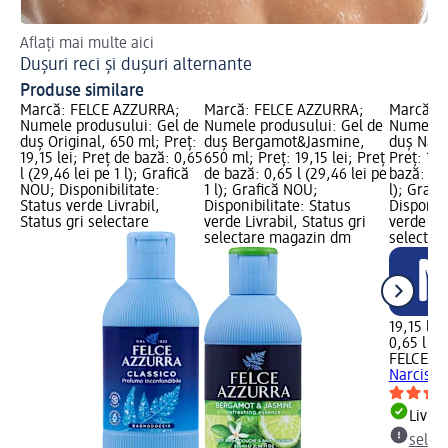
Aflați mai multe aici
Dușuri reci și dușuri alternante
Produse similare
Marcă: FELCE AZZURRA;
Marcă: FELCE AZZURRA;
Marcă: 
Numele produsului: Gel de
Numele produsului: Gel de
Numele p
duș Original, 650 ml; Preț:
duș Bergamot&Jasmine,
duș Narc
19,15 lei; Preț de bază: 0,65
650 ml; Preț: 19,15 lei; Preț
Preț: 19,
l (29,46 lei pe 1 l); Grafică
de bază: 0,65 l (29,46 lei pe
bază: 0,6
NOU; Disponibilitate:
1 l); Grafică NOU;
l); Grafi
Status verde Livrabil,
Disponibilitate: Status
Disponibi
Status gri selectare
verde Livrabil, Status gri
verde Liv
selectare magazin dm
selectar
19,15 lei
0,65 l (29
FELCE A
Narcissu
Livrab
selec