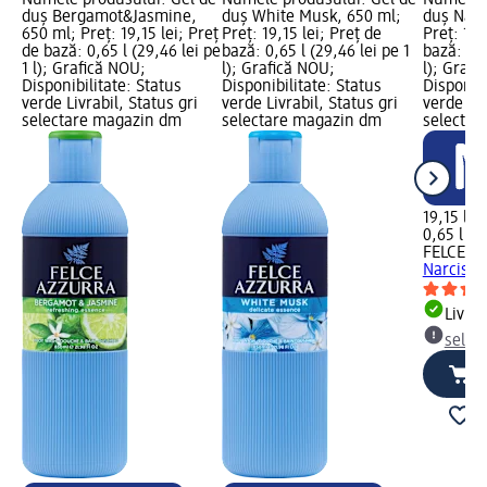
Numele produsului: Gel de
Numele produsului: Gel de
Numele p
duș Bergamot&Jasmine,
duș White Musk, 650 ml;
duș Narc
650 ml; Preț: 19,15 lei; Preț
Preț: 19,15 lei; Preț de
Preț: 19,
de bază: 0,65 l (29,46 lei pe
bază: 0,65 l (29,46 lei pe 1
bază: 0,6
1 l); Grafică NOU;
l); Grafică NOU;
l); Grafi
Disponibilitate: Status
Disponibilitate: Status
Disponibi
verde Livrabil, Status gri
verde Livrabil, Status gri
verde Liv
selectare magazin dm
selectare magazin dm
selectar
19,15 lei
0,65 l (29
FELCE A
Narcissu
Livrab
selec