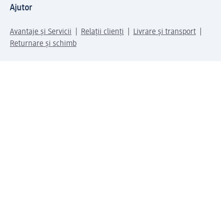
Ajutor
Avantaje și Servicii
Relații clienți
Livrare și transport
Returnare și schimb
Compania dm
Compania
Responsabilitate
Carieră
Presă
Structura corporativă
Universul produselor dm
Lumea dm
Metode de plată