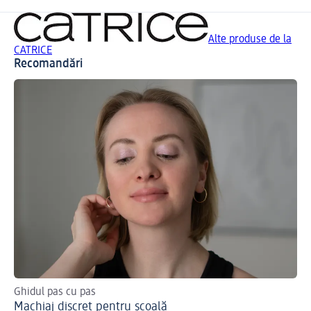
Alte produse de la
CATRICE
Recomandări
Ghidul pas cu pas
Des
Machiaj discret pentru școală
Cr