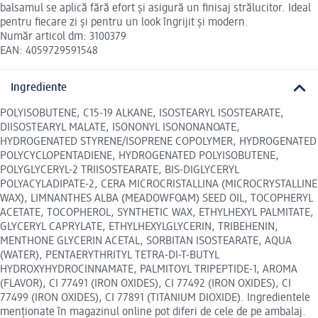
balsamul se aplică fără efort și asigură un finisaj strălucitor. Ideal
pentru fiecare zi și pentru un look îngrijit și modern.
Număr articol dm: 3100379
EAN: 4059729591548
Ingrediente
POLYISOBUTENE, C15-19 ALKANE, ISOSTEARYL ISOSTEARATE,
DIISOSTEARYL MALATE, ISONONYL ISONONANOATE,
HYDROGENATED STYRENE/ISOPRENE COPOLYMER, HYDROGENATED
POLYCYCLOPENTADIENE, HYDROGENATED POLYISOBUTENE,
POLYGLYCERYL-2 TRIISOSTEARATE, BIS-DIGLYCERYL
POLYACYLADIPATE-2, CERA MICROCRISTALLINA (MICROCRYSTALLINE
WAX), LIMNANTHES ALBA (MEADOWFOAM) SEED OIL, TOCOPHERYL
ACETATE, TOCOPHEROL, SYNTHETIC WAX, ETHYLHEXYL PALMITATE,
GLYCERYL CAPRYLATE, ETHYLHEXYLGLYCERIN, TRIBEHENIN,
MENTHONE GLYCERIN ACETAL, SORBITAN ISOSTEARATE, AQUA
(WATER), PENTAERYTHRITYL TETRA-DI-T-BUTYL
HYDROXYHYDROCINNAMATE, PALMITOYL TRIPEPTIDE-1, AROMA
(FLAVOR), CI 77491 (IRON OXIDES), CI 77492 (IRON OXIDES), CI
77499 (IRON OXIDES), CI 77891 (TITANIUM DIOXIDE). Ingredientele
menționate în magazinul online pot diferi de cele de pe ambalaj.