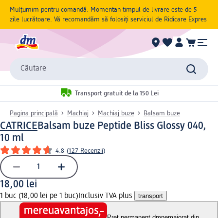
Mulțumim pentru comandă. Momentan timpul de livrare este de 5
zile lucrătoare. Vă recomandăm să folosiți serviciul de Ridicare Expres
Căutare
Transport gratuit de la 150 Lei
Pagina principală
Machiaj
Machiaj buze
Balsam buze
CATRICE
Balsam buze Peptide Bliss Glossy 040,
10 ml
4.8
(
127 Recenzii
)
18,00 lei
1 buc (18,00 lei pe 1 buc)
Inclusiv TVA plus
transport
Preț permanent dm
nemajorat din