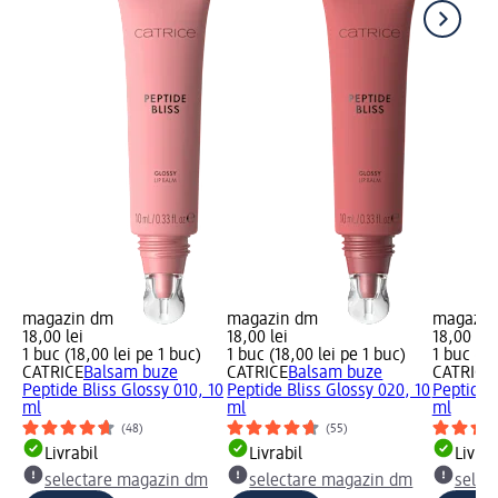
magazin dm
magazin dm
magazin
18,00 lei
18,00 lei
18,00 lei
1 buc (18,00 lei pe 1 buc)
1 buc (18,00 lei pe 1 buc)
1 buc (18
CATRICE
Balsam buze
CATRICE
Balsam buze
CATRICE
Peptide Bliss Glossy 010, 10
Peptide Bliss Glossy 020, 10
Peptide B
ml
ml
ml
(48)
(55)
Livrabil
Livrabil
Livrab
selectare magazin dm
selectare magazin dm
selec