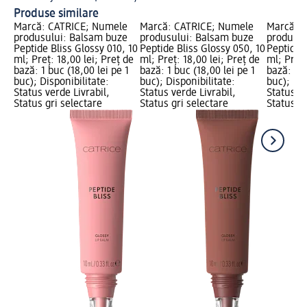
Produse similare
Marcă: CATRICE; Numele
Marcă: CATRICE; Numele
Marcă: 
produsului: Balsam buze
produsului: Balsam buze
produsul
Peptide Bliss Glossy 010, 10
Peptide Bliss Glossy 050, 10
Peptide B
ml; Preț: 18,00 lei; Preț de
ml; Preț: 18,00 lei; Preț de
ml; Preț:
bază: 1 buc (18,00 lei pe 1
bază: 1 buc (18,00 lei pe 1
bază: 1 b
buc); Disponibilitate:
buc); Disponibilitate:
buc); Dis
Status verde Livrabil,
Status verde Livrabil,
Status ve
Status gri selectare
Status gri selectare
Status gr