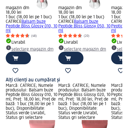
magazin dm
magazin dm
magazin
18,00 lei
18,00 lei
18,00 lei
1 buc (18,00 lei pe 1 buc)
1 buc (18,00 lei pe 1 buc)
1 buc (18
CATRICE
Balsam buze
CATRICE
Balsam buze
CATRICE
Peptide Bliss Glossy 010, 10
Peptide Bliss Glossy 050, 10
Peptide B
ml
ml
ml
(48)
(20)
Livrabil
Livrabil
Livrab
selectare magazin dm
selectare magazin dm
selec
Alți clienți au cumpărat și
Marcă: CATRICE; Numele
Marcă: CATRICE; Numele
Marcă: 
produsului: Balsam buze
produsului: Balsam buze
produsul
Peptide Bliss Glossy 010, 10
Peptide Bliss Glossy 020, 10
Peptide B
ml; Preț: 18,00 lei; Preț de
ml; Preț: 18,00 lei; Preț de
ml; Preț:
bază: 1 buc (18,00 lei pe 1
bază: 1 buc (18,00 lei pe 1
bază: 1 b
buc); Disponibilitate:
buc); Disponibilitate:
buc); Dis
Status verde Livrabil,
Status verde Livrabil,
Status ve
Status gri selectare
Status gri selectare
Status gr