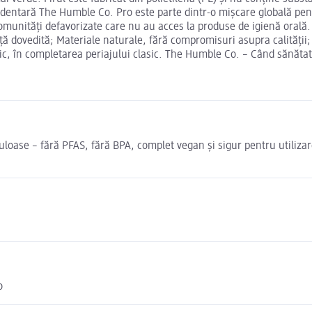
 dentară The Humble Co. Pro este parte dintr-o mișcare globală pentr
in comunități defavorizate care nu au acces la produse de igienă oral
nță dovedită; Materiale naturale, fără compromisuri asupra calității
ic, în completarea periajului clasic. The Humble Co. – Când sănătat
iculoase – fără PFAS, fără BPA, complet vegan și sigur pentru utiliza
o