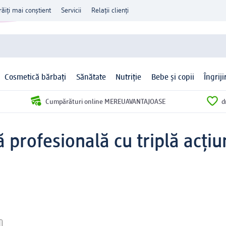
răiți mai conștient
Servicii
Relații clienți
Cosmetică bărbați
Sănătate
Nutriție
Bebe și copii
Îngrij
Cumpărături online MEREUAVANTAJOASE
d
 profesională cu triplă acțiu