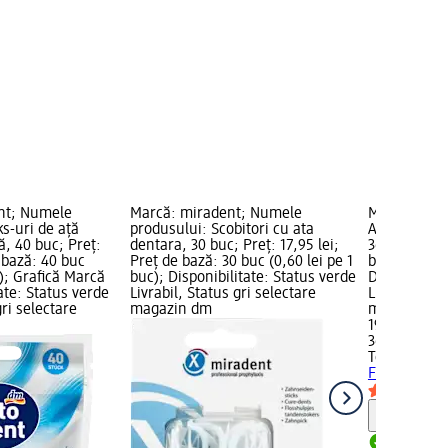
nt; Numele
Marcă: miradent; Numele
Marcă: TePe
ks-uri de ață
produsului: Scobitori cu ata
Ață dentară
, 40 buc; Preț:
dentara, 30 buc; Preț: 17,95 lei;
36 buc; Preț
e bază: 40 buc
Preț de bază: 30 buc (0,60 lei pe 1
bază: 36 buc
c); Grafică Marcă
buc); Disponibilitate: Status verde
Disponibilit
ate: Status verde
Livrabil, Status gri selectare
Livrabil, St
gri selectare
magazin dm
magazin d
19,35 lei
36 buc (0,54
TePe
Ață de
Flosser, 36 
Notă