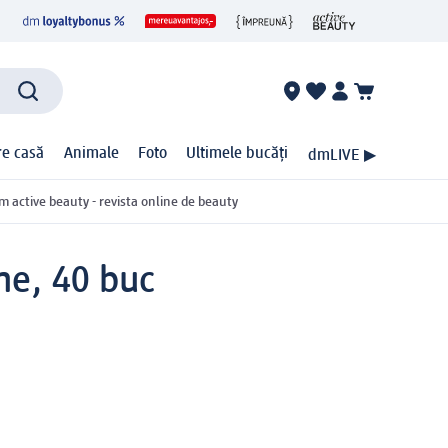
ire casă
Animale
Foto
Ultimele bucăți
dmLIVE ▶
m active beauty - revista online de beauty
ne, 40 buc