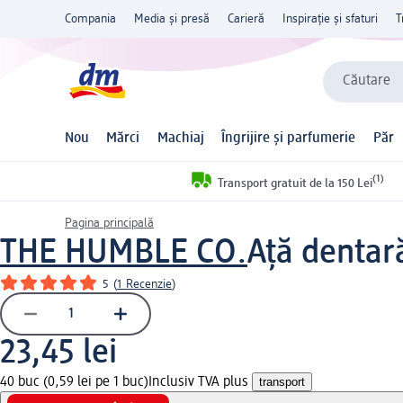
Compania
Media și presă
Carieră
Inspirație și sfaturi
T
Căutare
Nou
Mărci
Machiaj
Îngrijire și parfumerie
Păr
(1)
Transport gratuit de la 150 Lei
Pagina principală
THE HUMBLE CO.
Ață dentară
5
(
1 Recenzie
)
23,45 lei
40 buc (0,59 lei pe 1 buc)
Inclusiv TVA plus
transport