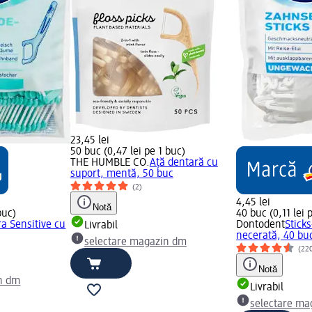
23,45 lei
50 buc (0,47 lei pe 1 buc)
THE HUMBLE CO.
Ață dentară cu
suport, mentă, 50 buc
(2)
4,45 lei
Notă
buc)
40 buc (0,11 lei 
a Sensitive cu
Dontodent
Stick
Livrabil
necerată, 40 bu
selectare magazin dm
(22
Notă
n dm
Livrabil
selectare ma