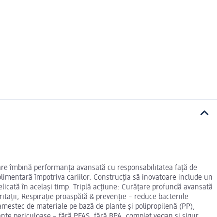
are îmbină performanța avansată cu responsabilitatea față de
plimentară împotriva cariilor. Construcția să inovatoare include un
delicată în același timp. Triplă acțiune: Curățare profundă avansată
iritații; Respirație proaspătă & prevenție – reduce bacteriile
amestec de materiale pe bază de plante și polipropilenă (PP),
anțe periculoase – fără PFAS, fără BPA, complet vegan și sigur