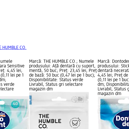
HE HUMBLE CO.
Numele
Marcă: THE HUMBLE CO.; Numele
Marcă: Dontode
ara Sensitive
produsului: Ață dentară cu suport,
produsului: Stic
eț: 4,45 lei;
mentă, 50 buc; Preț: 23,45 lei; Preț
dentară necerată
(0,11 lei pe 1
de bază: 50 buc (0,47 lei pe 1 buc);
4,45 lei; Preț d
 dm;
Disponibilitate: Status verde
(0,11 lei pe 1 bu
us verde
Livrabil, Status gri selectare
dm; Disponibilit
electare
magazin dm
Livrabil, Status 
magazin dm