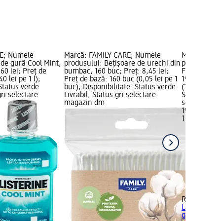
NE; Numele
Marcă: FAMILY CARE; Numele
Marcă: RIM
 de gură Cool Mint,
produsului: Bețișoare de urechi din
produsului:
60 lei; Preț de
bumbac, 160 buc; Preț: 8,45 lei;
Finish 705 C
0 lei pe 1 l);
Preț de bază: 160 buc (0,05 lei pe 1
19,95 lei; P
 Status verde
buc); Disponibilitate: Status verde
(19,95 lei pe
gri selectare
Livrabil, Status gri selectare
Status verde
magazin dm
selectare 
19,95 lei
1 buc (19,95
+6
RIMMEL LO
Lasting Fin
g