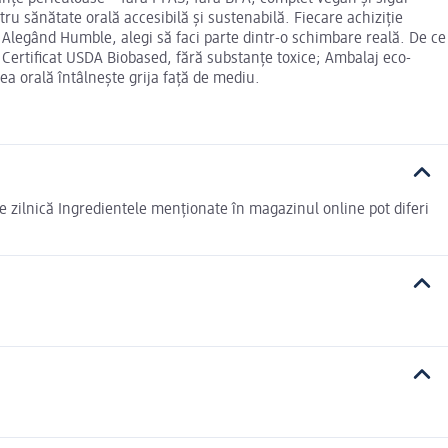
u sănătate orală accesibilă și sustenabilă. Fiecare achiziție
ă. Alegând Humble, alegi să faci parte dintr-o schimbare reală. De ce
; Certificat USDA Biobased, fără substanțe toxice; Ambalaj eco-
ea orală întâlnește grija față de mediu.
re zilnică Ingredientele menționate în magazinul online pot diferi