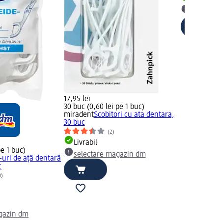
Livrabil
selectar
17,95 lei
30 buc (0,60 lei pe 1 buc)
miradent
Scobitori cu ata dentara,
30 buc
(2)
Livrabil
pe 1 buc)
selectare magazin dm
s-uri de ață dentară
c
0)
gazin dm