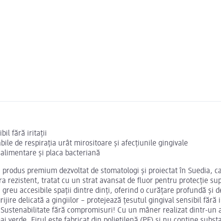
il fără iritații
ile de respirația urât mirositoare și afecțiunile gingivale
 alimentare și placa bacteriană
produs premium dezvoltat de stomatologi și proiectat în Suedia, c
a rezistent, tratat cu un strat avansat de fluor pentru protecție su
 greu accesibile spații dintre dinți, oferind o curățare profundă și 
ijire delicată a gingiilor – protejează țesutul gingival sensibil fără 
e. Sustenabilitate fără compromisuri! Cu un mâner realizat dintr-un 
 verde. Firul este fabricat din polietilenă (PE) și nu conține subst