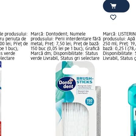
e produsului:
Marcă: Dontodent; Numele
Marcă: LISTERI
ru periuța de
produsului: Perii interdentare fără
produsului: Apă
,00 lei; Preț de
metal; Preț: 7,50 lei; Preț de bază:
250 ml; Preț: 19,
pe 1 buc);
150 buc (0,05 lei pe 1 buc); Grafică
bază: 0,25 l (78,4
us verde
Marcă dm; Disponibilitate: Status
Disponibilitate:
electare
verde Livrabil, Status gri selectare
Livrabil, Status 