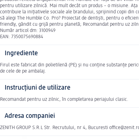
pentru utilizare zilnică. Mai mult decât un produs – o misiune. Ața
contribuie la inițiativele sociale ale brandului, sprijinind copii d
să alegi The Humble Co. Pro? Proiectat de dentiști, pentru o eficie
friendly, gândit cu grijă pentru planetă; Recomandat pentru uz ziln
Număr articol dm: 3100949
EAN: 7350075690884
Ingrediente
Firul este fabricat din polietilenă (PE) și nu conține substanțe per
de cele de pe ambalaj.
Instrucțiuni de utilizare
Recomandat pentru uz zilnic, în completarea periajului clasic.
Adresa companiei
ZENITH GROUP S.R.L Str. Recrutului, nr 4, Bucuresti office@zenit.r