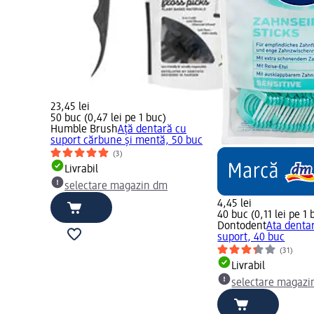
23,45 lei
50 buc (0,47 lei pe 1 buc)
Humble Brush
Ață dentară cu
suport cărbune și mentă, 50 buc
(3)
Livrabil
selectare magazin dm
4,45 lei
40 buc (0,11 lei pe 1 
Dontodent
Ata dentar
suport, 40 buc
(31)
Livrabil
selectare magazi