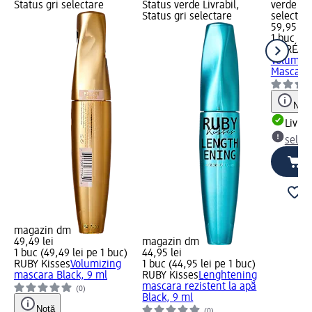
Status gri selectare
Status verde Livrabil,
verde Liv
Status gri selectare
selectar
59,95 lei
1 buc (59
L'ORÉAL 
Volume 
Mascara 
Notă
Livrab
selec
magazin dm
49,49 lei
magazin dm
1 buc (49,49 lei pe 1 buc)
44,95 lei
RUBY Kisses
Volumizing
1 buc (44,95 lei pe 1 buc)
mascara Black, 9 ml
RUBY Kisses
Lenghtening
mascara rezistent la apă
(0)
Black, 9 ml
Notă
(0)