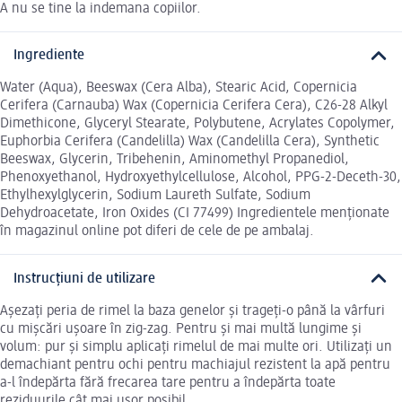
A nu se tine la indemana copiilor.
Ingrediente
Water (Aqua), Beeswax (Cera Alba), Stearic Acid, Copernicia
Cerifera (Carnauba) Wax (Copernicia Cerifera Cera), C26-28 Alkyl
Dimethicone, Glyceryl Stearate, Polybutene, Acrylates Copolymer,
Euphorbia Cerifera (Candelilla) Wax (Candelilla Cera), Synthetic
Beeswax, Glycerin, Tribehenin, Aminomethyl Propanediol,
Phenoxyethanol, Hydroxyethylcellulose, Alcohol, PPG-2-Deceth-30,
Ethylhexylglycerin, Sodium Laureth Sulfate, Sodium
Dehydroacetate, Iron Oxides (CI 77499) Ingredientele menționate
în magazinul online pot diferi de cele de pe ambalaj.
Instrucțiuni de utilizare
Așezați peria de rimel la baza genelor și trageți-o până la vârfuri
cu mișcări ușoare în zig-zag. Pentru și mai multă lungime și
volum: pur și simplu aplicați rimelul de mai multe ori. Utilizați un
demachiant pentru ochi pentru machiajul rezistent la apă pentru
a-l îndepărta fără frecarea tare pentru a îndepărta toate
reziduurile cât mai ușor posibil