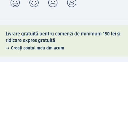
Livrare gratuită pentru comenzi de minimum 150 lei și
ridicare expres gratuită
Creați contul meu dm acum
Ajutor
Avantaje și Servicii
Relații clienți
Livrare și transport
Returnare și schimb
Compania dm
Compania
Responsabilitate
Carieră
Presă
Structura corporativă
Universul produselor dm