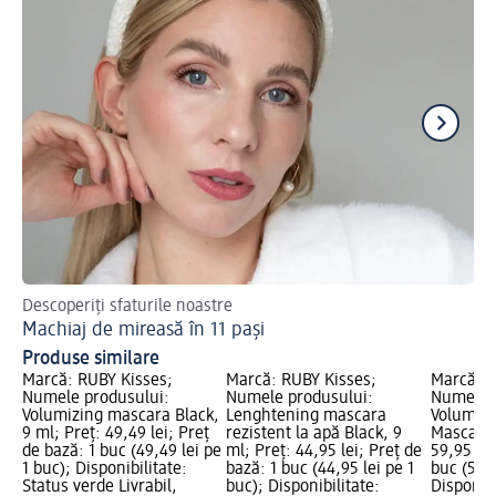
Descoperiți sfaturile noastre
De
Machiaj de mireasă în 11 pași
Ma
Produse similare
Marcă: RUBY Kisses;
Marcă: RUBY Kisses;
Marcă: L
Numele produsului:
Numele produsului:
Numele 
Volumizing mascara Black,
Lenghtening mascara
Volume 
9 ml; Preț: 49,49 lei; Preț
rezistent la apă Black, 9
Mascara 
de bază: 1 buc (49,49 lei pe
ml; Preț: 44,95 lei; Preț de
59,95 lei
1 buc); Disponibilitate:
bază: 1 buc (44,95 lei pe 1
buc (59,9
Status verde Livrabil,
buc); Disponibilitate:
Disponibi