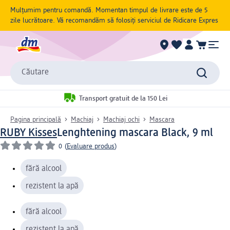
Mulțumim pentru comandă. Momentan timpul de livrare este de 5
zile lucrătoare. Vă recomandăm să folosiți serviciul de Ridicare Expres
Căutare
Transport gratuit de la 150 Lei
Pagina principală
Machiaj
Machiaj ochi
Mascara
RUBY Kisses
Lenghtening mascara Black, 9 ml
0
(
Evaluare produs
)
fără alcool
rezistent la apă
fără alcool
rezistent la apă