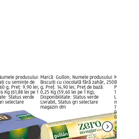
Numele produsului:
Marcă: Gullon; Numele produsului:
Marcă: Gerb
rați cu semințe de
Biscuiți cu ciocolată fără zahăr, 250
Biscuiti cu c
60 g; Preț: 9,90 lei;
g; Preț: 14,90 lei; Preț de bază:
Preț de bază
6 Kg (61,88 lei pe 1
0,25 Kg (59,60 lei pe 1 Kg);
1 Kg); Dispo
tate: Status verde
Disponibilitate: Status verde
Livrabil, St
gri selectare
Livrabil, Status gri selectare
magazin d
magazin dm
11,90 lei
0,132 Kg (90
Gerble
Biscu
Livrabil
selectar