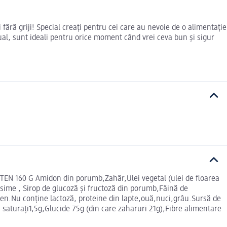
 fără griji! Special creați pentru cei care au nevoie de o alimentație
ual, sunt ideali pentru orice moment când vrei ceva bun și sigur
160 G Amidon din porumb,Zahăr,Ulei vegetal (ulei de floarea
ăsime , Sirop de glucoză și fructoză din porumb,Făină de
ten.Nu conține lactoză, proteine din lapte,ouă,nuci,grâu.Sursă de
 saturați1,5g,Glucide 75g (din care zaharuri 21g),Fibre alimentare