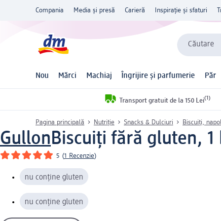
Compania
Media și presă
Carieră
Inspirație și sfaturi
T
Căutare
Nou
Mărci
Machiaj
Îngrijire și parfumerie
Păr
(1)
Transport gratuit de la 150 Lei
Pagina principală
Nutriție
Snacks & Dulciuri
Biscuiți, napo
Gullon
Biscuiți fără gluten, 1
5
(
1 Recenzie
)
nu conține gluten
nu conține gluten