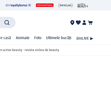
ire casă
Animale
Foto
Ultimele bucăți
dmLIVE ▶
m active beauty - revista online de beauty