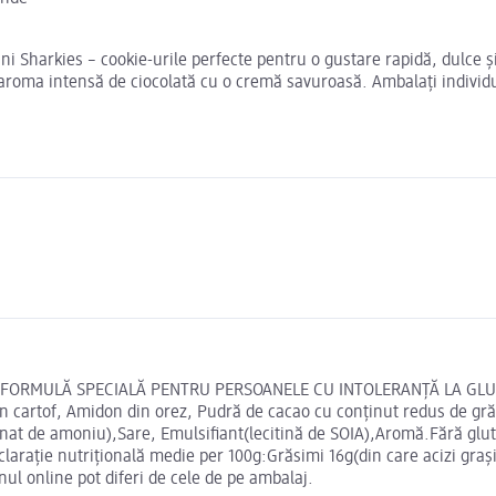
ni Sharkies – cookie-urile perfecte pentru o gustare rapidă, dulce și
nă aroma intensă de ciocolată cu o cremă savuroasă. Ambalați individ
 FORMULĂ SPECIALĂ PENTRU PERSOANELE CU INTOLERANȚĂ LA GLUTEN 
in cartof, Amidon din orez, Pudră de cacao cu conținut redus de gr
onat de amoniu),Sare, Emulsifiant(lecitină de SOIA),Aromă.Fără glu
larație nutriţională medie per 100g:Grăsimi 16g(din care acizi grași
ul online pot diferi de cele de pe ambalaj.