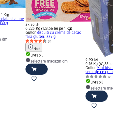
 1 Kg)
ocolata si alune
130 g
27,80 lei
0,225 Kg (123,56 lei pe 1 Kg)
Gullon
Biscuiti cu crema de cacao
fara gluten, 225 g
n dm
(6)
Notă
Livrabil
9,90 lei
selectare magazin dm
0,16 Kg (61,88 le
Gullon
Mini biscu
semințe de quino
(0)
Livrabil
selectare ma