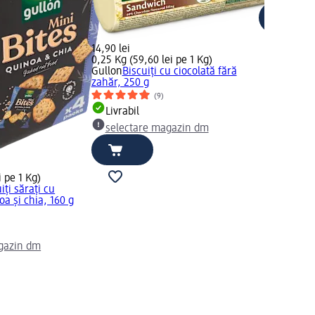
14,90 lei
0,25 Kg (59,60 lei pe 1 Kg)
Gullon
Biscuiți cu ciocolată fără
zahăr, 250 g
(9)
Livrabil
selectare magazin dm
i pe 1 Kg)
iți sărați cu
a și chia, 160 g
gazin dm