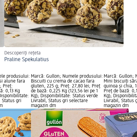
Descoperiți rețeta
Praline Spekulatius
le produsului:
Marcă: Gullon; Numele produsului:
Marcă: Gullon; 
 si alune fara
Biscuiti cu crema de cacao fara
Mini biscuiți să
; Preț:
gluten, 225 g; Preț: 27,80 lei; Preț
quinoa și chia, 1
ză: 0,13 Kg
de bază: 0,225 Kg (123,56 lei pe 1
Preț de bază: 0,1
Disponibilitate:
Kg); Disponibilitate: Status verde
Kg); Disponibili
, Status gri
Livrabil, Status gri selectare
Livrabil, Status 
dm
magazin dm
magazin dm