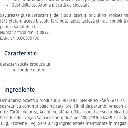
Gust delicios: Aroma plăcută de ciocolată
Savurează gustul crocant și delicios al biscuiților Gullón Hookies mi
fără gluten, acești biscuiți fără ouă, lapte, lactoză și nuci combi
pentru sănătatea ta.
Număr articol dm: 3108355
EAN: 8410376075786
Caracteristici
Caracteristicile produsului:
nu conține gluten
Ingrediente
Denumirea exactă a produsului: BISCUIȚI SHARKIES FĂRĂ GLUTEN,
soarelui cu conținut oleic ridicat) 15%, Făină de porumb, Amidon d
orez,Tărâțe de orez, Agenți de afânare(bicarbonat de sodiu,bicarb
fibre.Produs vegan.Valoare energetică per 100g:1930 kJ/459 kcal.Dec
3,8g, Proteine 1,9g, Sare 0,43g Ingredientele menționate în magazin