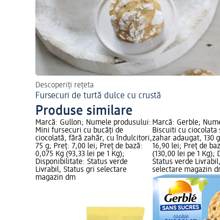
Descoperiți rețeta
Fursecuri de turtă dulce cu crustă
Produse similare
Marcă: Gullon; Numele produsului:
Marcă: Gerble; Nume
Mini fursecuri cu bucăți de
Biscuiti cu ciocolata
ciocolată, fără zahăr, cu îndulcitori,
zahar adaugat, 130 g
75 g; Preț: 7,00 lei; Preț de bază:
16,90 lei; Preț de ba
0,075 Kg (93,33 lei pe 1 Kg);
(130,00 lei pe 1 Kg); 
Disponibilitate: Status verde
Status verde Livrabil
Livrabil, Status gri selectare
selectare magazin 
magazin dm