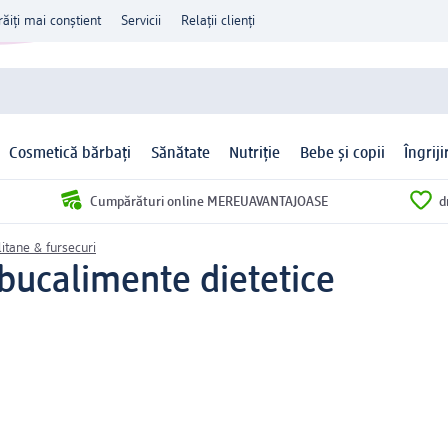
răiți mai conștient
Servicii
Relații clienți
Cosmetică bărbați
Sănătate
Nutriție
Bebe și copii
Îngrij
Cumpărături online MEREUAVANTAJOASE
d
litane & fursecuri
 buc
alimente dietetice