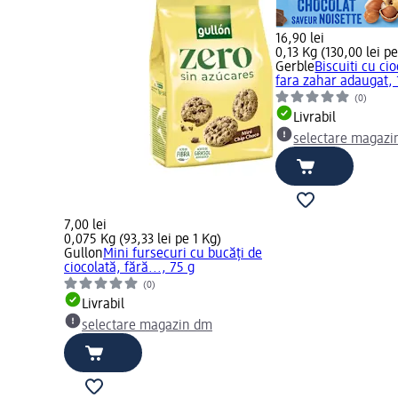
16,90 lei
0,13 Kg (130,00 lei pe
Gerble
Biscuiti cu ci
fara zahar adaugat, 
(0)
Livrabil
selectare magazi
7,00 lei
0,075 Kg (93,33 lei pe 1 Kg)
Gullon
Mini fursecuri cu bucăți de
ciocolată, fără..., 75 g
(0)
Livrabil
selectare magazin dm