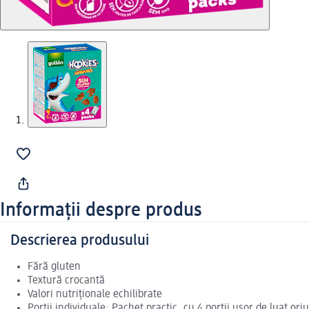
Informații despre produs
Descrierea produsului
Fără gluten
Textură crocantă
Valori nutriționale echilibrate
Portii individuale: Pachet practic, cu 4 porții ușor de luat ori