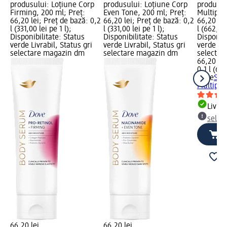
produsului: Loțiune Corp
produsului: Loțiune Corp
produsul
Firming, 200 ml; Preț:
Even Tone, 200 ml; Preț:
Multipurp
66,20 lei; Preț de bază: 0,2
66,20 lei; Preț de bază: 0,2
66,20 lei
l (331,00 lei pe 1 l);
l (331,00 lei pe 1 l);
l (662,00 
Disponibilitate: Status
Disponibilitate: Status
Disponibi
verde Livrabil, Status gri
verde Livrabil, Status gri
verde Liv
selectare magazin dm
selectare magazin dm
selectar
66,20 lei
0,1 l (662
Dove
Ser
Multipurp
Livrab
selec
66,20 lei
66,20 lei