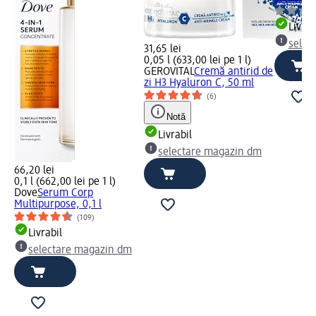
Livrab
selec
31,65 lei
0,05 l (633,00 lei pe 1 l)
GEROVITAL
Cremă antirid de
zi H3 Hyaluron C, 50 ml
(6)
Notă
Livrabil
selectare magazin dm
66,20 lei
0,1 l (662,00 lei pe 1 l)
Dove
Serum Corp
Multipurpose, 0,1 l
(109)
Livrabil
selectare magazin dm