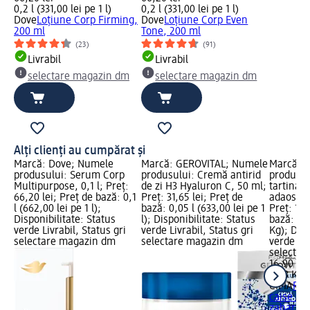
0,2 l (331,00 lei pe 1 l)
0,2 l (331,00 lei pe 1 l)
Dove
Loțiune Corp Firming,
Dove
Loțiune Corp Even
200 ml
Tone, 200 ml
(23)
(91)
Livrabil
Livrabil
selectare magazin dm
selectare magazin dm
Alți clienți au cumpărat și
Marcă: Dove; Numele
Marcă: GEROVITAL; Numele
Marcă: 
produsului: Serum Corp
produsului: Cremă antirid
produsul
Multipurpose, 0,1 l; Preț:
de zi H3 Hyaluron C, 50 ml;
tartinabi
66,20 lei; Preț de bază: 0,1
Preț: 31,65 lei; Preț de
adaos de
l (662,00 lei pe 1 l);
bază: 0,05 l (633,00 lei pe 1
Preț: 16,
Disponibilitate: Status
l); Disponibilitate: Status
bază: 0,2
verde Livrabil, Status gri
verde Livrabil, Status gri
Kg); Disp
selectare magazin dm
selectare magazin dm
verde Liv
selectar
16,90 lei
0,23 Kg (
CIMA
Pas
caise fă
zaharuri