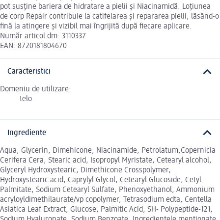
pot susține bariera de hidratare a pielii și Niacinamidă. Loțiunea
de corp Repair contribuie la catifelarea și repararea pielii, lăsând-o
fină la atingere și vizibil mai îngrijită după fiecare aplicare.
Număr articol dm: 3110337
EAN: 8720181804670
Caracteristici
Domeniu de utilizare:
telo
Ingrediente
Aqua, Glycerin, Dimehicone, Niacinamide, Petrolatum,Copernicia
Cerifera Cera, Stearic acid, Isopropyl Myristate, Cetearyl alcohol,
Glyceryl Hydroxystearic, Dimethicone Crosspolymer,
Hydroxystearic acid, Caprylyl Glycol, Cetearyl Glucoside, Cetyl
Palmitate, Sodium Cetearyl Sulfate, Phenoxyethanol, Ammonium
acryloyldimethilaurate/vp copolymer, Tetrasodium edta, Centella
Asiatica Leaf Extract, Glucose, Palmitic Acid, SH- Polypeptide-121,
Sodium Hyaluronate, Sodium Benzoate. Ingredientele menționate