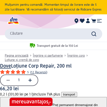
Mulțumim pentru comandă. Momentan timpul de livrare este de 5
zile lucrătoare. Vă recomandăm să folosiți serviciul de Ridicare Expres
Căutare
Transport gratuit de la 150 Lei
Pagina principală
Îngrijire și parfumerie
Îngrijire corp
Loțiune și cremă de corp
Dove
Loțiune Corp Repair, 200 ml
5
(
12 Recenzii
)
66,20 lei
0,2 l (331,00 lei pe 1 l)
Inclusiv TVA plus
transport
Preț permanent dm
nemajorat din