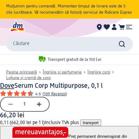
Mulțumim pentru comandă. Momentan timpul de livrare este de 5
zile lucrătoare. Vă recomandăm să folosiți serviciul de Ridicare Expres
Căutare
Transport gratuit de la 150 Lei
Pagina principală
Îngrijire și parfumerie
Îngrijire corp
Loțiune și cremă de corp
Dove
Serum Corp Multipurpose, 0,1 l
4.6
(
109 Recenzii
)
66,20 lei
0,1 l (662,00 lei pe 1 l)
Inclusiv TVA plus
transport
Preț permanent dm
nemajorat din