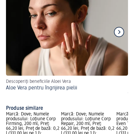
Descoperiți beneficiile Aloei Vera
Rut
Aloe Vera pentru îngrijirea pielii
Sf
în
Produse similare
Marcă: Dove; Numele
Marcă: Dove; Numele
Marcă: 
produsului: Loțiune Corp
produsului: Loțiune Corp
produsul
Firming, 200 ml; Preț:
Repair, 200 ml; Preț:
Even Ton
66,20 lei; Preț de bază: 0,2
66,20 lei; Preț de bază: 0,2
66,20 lei
l (331,00 lei pe 1 l);
l (331,00 lei pe 1 l);
l (331,00 