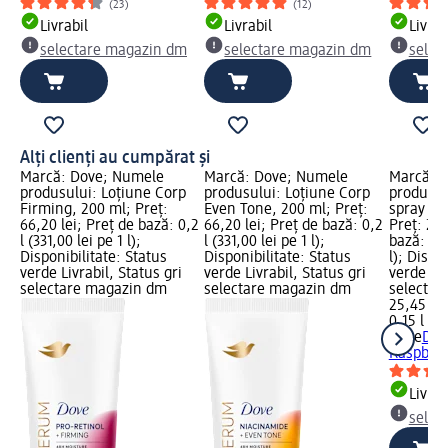
(23)
(12)
Livrabil
Livrabil
Livrab
selectare magazin dm
selectare magazin dm
selec
Alți clienți au cumpărat și
Marcă: Dove; Numele
Marcă: Dove; Numele
Marcă: 
produsului: Loțiune Corp
produsului: Loțiune Corp
produsul
Firming, 200 ml; Preț:
Even Tone, 200 ml; Preț:
spray Ra
66,20 lei; Preț de bază: 0,2
66,20 lei; Preț de bază: 0,2
Preț: 25,
l (331,00 lei pe 1 l);
l (331,00 lei pe 1 l);
bază: 0,1
Disponibilitate: Status
Disponibilitate: Status
l); Dispo
verde Livrabil, Status gri
verde Livrabil, Status gri
verde Liv
selectare magazin dm
selectare magazin dm
selectar
25,45 lei
0,15 l (16
Dove
Deo
Raspberr
Livrab
selec