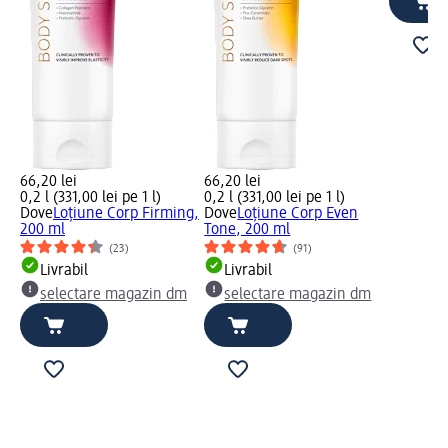
66,20 lei
66,20 lei
0,2 l (331,00 lei pe 1 l)
0,2 l (331,00 lei pe 1 l)
Dove
Loțiune Corp Firming,
Dove
Loțiune Corp Even
200 ml
Tone, 200 ml
(23)
(91)
Livrabil
Livrabil
selectare magazin dm
selectare magazin dm