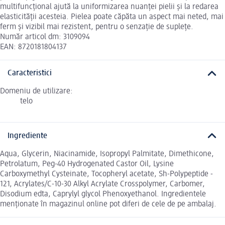
multifuncțional ajută la uniformizarea nuanței pielii și la redarea
elasticității acesteia. Pielea poate căpăta un aspect mai neted, mai
ferm și vizibil mai rezistent, pentru o senzație de suplețe.
Număr articol dm: 3109094
EAN: 8720181804137
Caracteristici
Domeniu de utilizare:
telo
Ingrediente
Aqua, Glycerin, Niacinamide, Isopropyl Palmitate, Dimethicone,
Petrolatum, Peg-40 Hydrogenated Castor Oil, Lysine
Carboxymethyl Cysteinate, Tocopheryl acetate, Sh-Polypeptide -
121, Acrylates/C-10-30 Alkyl Acrylate Crosspolymer, Carbomer,
Disodium edta, Caprylyl glycol Phenoxyethanol. Ingredientele
menționate în magazinul online pot diferi de cele de pe ambalaj.