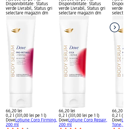
Disponibilitate: Status
Disponibilitate: Status
Disponibi
verde Livrabil, Status gri
verde Livrabil, Status gri
verde Liv
selectare magazin dm
selectare magazin dm
selectar
66,20 lei
66,20 lei
66,20 lei
0,2 l (331,00 lei pe 1 l)
0,2 l (331,00 lei pe 1 l)
0,2 l (331
Dove
Loțiune Corp Firming,
Dove
Loțiune Corp Repair,
Dove
Loț
200 ml
200 ml
Tone, 20