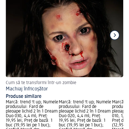
Cum să te transformi într-un zombie
De
Machiaj înfricoșător
Cu
Produse similare
Marcă: trend !t up; Numele
Marcă: trend !t up; Numele
Marcă: t
produsului: Fard de
produsului: Fard de
produsul
pleoape lichid 2 în 1 Dream
pleoape lichid 2 în 1 Dream
pleoape 
Duo 030, 4,4 ml; Preț:
Duo 020, 4,4 ml; Preț:
010, 1,5 
19,95 lei; Preț de bază: 1
19,95 lei; Preț de bază: 1
Preț de 
buc (19,95 lei pe 1 buc);
buc (19,95 lei pe 1 buc);
(12,95 le