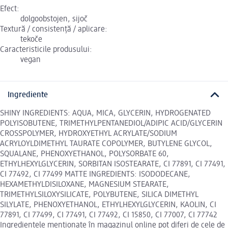
Efect:
dolgoobstojen, sijoč
Textură / consistență / aplicare:
tekoče
Caracteristicile produsului:
vegan
Ingrediente
SHINY INGREDIENTS: AQUA, MICA, GLYCERIN, HYDROGENATED
POLYISOBUTENE, TRIMETHYLPENTANEDIOL/ADIPIC ACID/GLYCERIN
CROSSPOLYMER, HYDROXYETHYL ACRYLATE/SODIUM
ACRYLOYLDIMETHYL TAURATE COPOLYMER, BUTYLENE GLYCOL,
SQUALANE, PHENOXYETHANOL, POLYSORBATE 60,
ETHYLHEXYLGLYCERIN, SORBITAN ISOSTEARATE, CI 77891, CI 77491,
CI 77492, CI 77499 MATTE INGREDIENTS: ISODODECANE,
HEXAMETHYLDISILOXANE, MAGNESIUM STEARATE,
TRIMETHYLSILOXYSILICATE, POLYBUTENE, SILICA DIMETHYL
SILYLATE, PHENOXYETHANOL, ETHYLHEXYLGLYCERIN, KAOLIN, CI
77891, CI 77499, CI 77491, CI 77492, CI 15850, CI 77007, CI 77742
Ingredientele menționate în magazinul online pot diferi de cele de