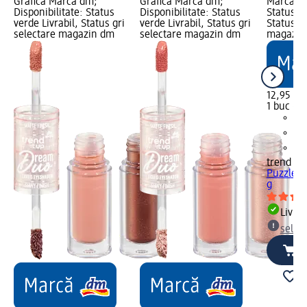
Grafică Marcă dm;
Grafică Marcă dm;
Marcă dm
Disponibilitate: Status
Disponibilitate: Status
Status ve
verde Livrabil, Status gri
verde Livrabil, Status gri
Status gr
selectare magazin dm
selectare magazin dm
magazin
12,95 lei
1 buc (12
trend !t 
Puzzle P
g
Livrab
selec