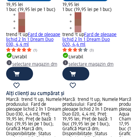
19,95 lei
19,95 lei
1 buc (19,95 lei pe 1 buc)
1 buc (19,95 lei pe 1 buc)
trend !t up
Fard de pleoape
trend !t up
Fard de pleoape
lichid 2 în 1 Dream Duo
lichid 2 în 1 Dream Duo
030, 4,4 ml
020, 4,4 ml
(1)
(3)
Livrabil
Livrabil
selectare magazin dm
selectare magazin dm
Alți clienți au cumpărat și
Marcă: trend !t up; Numele
Marcă: trend !t up; Numele
Marcă: t
produsului: Fard de
produsului: Fard de
produsul
pleoape lichid 2 în 1 Dream
pleoape lichid 2 în 1 Dream
pleoape 
Duo 030, 4,4 ml; Preț:
Duo 020, 4,4 ml; Preț:
Aqua Nr.
19,95 lei; Preț de bază: 1
19,95 lei; Preț de bază: 1
Champag
buc (19,95 lei pe 1 buc);
buc (19,95 lei pe 1 buc);
17,95 lei
Grafică Marcă dm;
Grafică Marcă dm;
buc (17,9
Disponibilitate: Status
Disponibilitate: Status
Grafică 