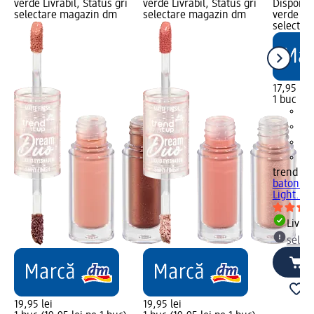
verde Livrabil, Status gri
verde Livrabil, Status gri
Disponibi
selectare magazin dm
selectare magazin dm
verde Liv
selectar
17,95 lei
1 buc (17
trend !t 
baton Co
Light...
Livrab
selec
19,95 lei
19,95 lei