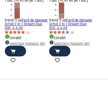
1 buc (19,95 lei pe 1 buc)
1 buc (19,95 lei pe 1 buc)
trend !t up
Fard de pleoape
trend !t up
Fard de pleoape
lichid 2 în 1 Dream Duo
lichid 2 în 1 Dream Duo
030, 4,4 ml
020, 4,4 ml
(1)
(3)
Livrabil
Livrabil
selectare magazin dm
selectare magazin dm