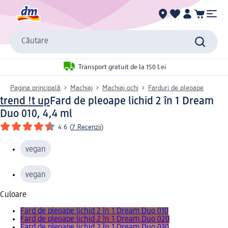
Căutare
Transport gratuit de la 150 Lei
Pagina principală
Machiaj
Machiaj ochi
Farduri de pleoape
trend !t up
Fard de pleoape lichid 2 în 1 Dream
Duo 010, 4,4 ml
4.6
(
7 Recenzii
)
vegan
vegan
Culoare
Fard de pleoape lichid 2 în 1 Dream Duo 010
Fard de pleoape lichid 2 în 1 Dream Duo 020
Fard de pleoape lichid 2 în 1 Dream Duo 030