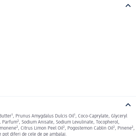
i Butter¹, Prunus Amygdalus Dulcis Oil¹, Coco-Caprylate, Glyceryl
ct, Parfum², Sodium Anisate, Sodium Levulinate, Tocopherol,
Limonene², Citrus Limon Peel Oil², Pogostemon Cablin Oil², Pinene²,
 pot diferi de cele de pe ambalaj.