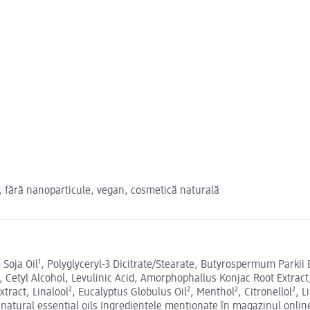
ni, fără nanoparticule, vegan, cosmetică naturală
ne Soja Oil¹, Polyglyceryl-3 Dicitrate/Stearate, Butyrospermum Parki
l, Cetyl Alcohol, Levulinic Acid, Amorphophallus Konjac Root Extra
tract, Linalool², Eucalyptus Globulus Oil², Menthol², Citronellol², 
 natural essential oils Ingredientele menționate în magazinul online