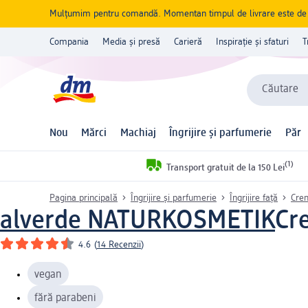
Mulțumim pentru comandă. Momentan timpul de livrare este de 5 
Compania
Media și presă
Carieră
Inspirație și sfaturi
T
Căutare
Nou
Mărci
Machiaj
Îngrijire și parfumerie
Păr
(1)
Transport gratuit de la 150 Lei
Pagina principală
Îngrijire și parfumerie
Îngrijire față
Cre
alverde NATURKOSMETIK
Cr
4.6
(
14 Recenzii
)
vegan
fără parabeni