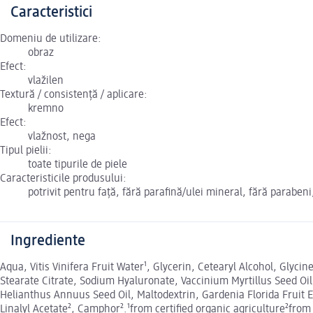
Caracteristici
Domeniu de utilizare:
obraz
Efect:
vlažilen
Textură / consistență / aplicare:
kremno
Efect:
vlažnost, nega
Tipul pielii:
toate tipurile de piele
Caracteristicile produsului:
potrivit pentru față, fără parafină/ulei mineral, fără parabe
Ingrediente
Aqua, Vitis Vinifera Fruit Water¹, Glycerin, Cetearyl Alcohol, Glyci
Stearate Citrate, Sodium Hyaluronate, Vaccinium Myrtillus Seed Oi
Helianthus Annuus Seed Oil, Maltodextrin, Gardenia Florida Fruit Ex
Linalyl Acetate², Camphor².¹from certified organic agriculture²from