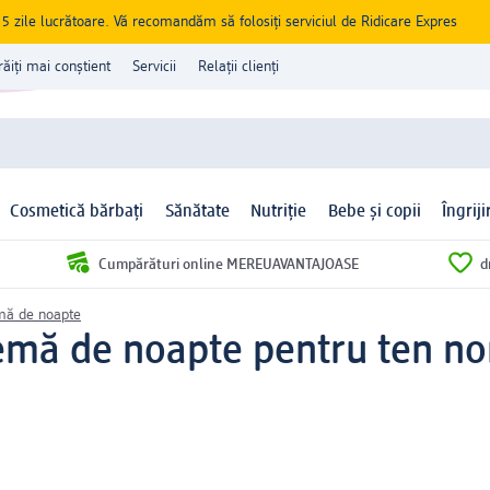
zile lucrătoare. Vă recomandăm să folosiți serviciul de Ridicare Expres
răiți mai conștient
Servicii
Relații clienți
Cosmetică bărbați
Sănătate
Nutriție
Bebe și copii
Îngrij
Cumpărături online MEREUAVANTAJOASE
d
mă de noapte
emă de noapte pentru ten no