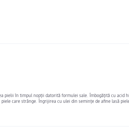
elii în timpul nopții datorită formulei sale. Îmbogățită cu acid hia
piele care strânge. Îngrijirea cu ulei din semințe de afine lasă piel