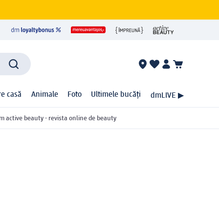
ire casă
Animale
Foto
Ultimele bucăți
dmLIVE ▶
m active beauty - revista online de beauty