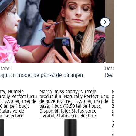
 face!
Descoperiți sfat
ajul cu model de pânză de păianjen
Realizați sin
rty; Numele
Marcă: miss sporty; Numele
Marcă: miss
rally Perfect luciu
produsului: Naturally Perfect luciu
produsului:
 13,50 lei; Preț de
de buze 10; Preț: 13,50 lei; Preț de
balsam de b
0 lei pe 1 buc);
bază: 1 buc (13,50 lei pe 1 buc);
20,50 lei; P
 Status verde
Disponibilitate: Status verde
(20,50 lei p
gri selectare
Livrabil, Status gri selectare
Status verde
selectare 
20,50 lei
1 buc (20,50
miss sporty