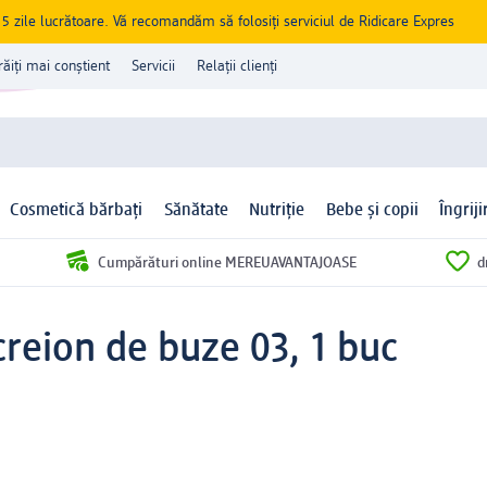
zile lucrătoare. Vă recomandăm să folosiți serviciul de Ridicare Expres
răiți mai conștient
Servicii
Relații clienți
Cosmetică bărbați
Sănătate
Nutriție
Bebe și copii
Îngrij
Cumpărături online MEREUAVANTAJOASE
d
creion de buze 03, 1 buc