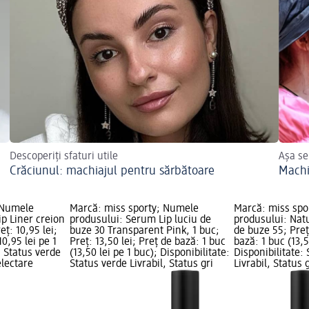
Descoperiți sfaturi utile
Așa se
Crăciunul: machiajul pentru sărbătoare
Machi
 Numele
Marcă: miss sporty; Numele
Marcă: miss spo
p Liner creion
produsului: Serum Lip luciu de
produsului: Natu
eț: 10,95 lei;
buze 30 Transparent Pink, 1 buc;
de buze 55; Preț:
10,95 lei pe 1
Preț: 13,50 lei; Preț de bază: 1 buc
bază: 1 buc (13,5
: Status verde
(13,50 lei pe 1 buc); Disponibilitate:
Disponibilitate:
electare
Status verde Livrabil, Status gri
Livrabil, Status 