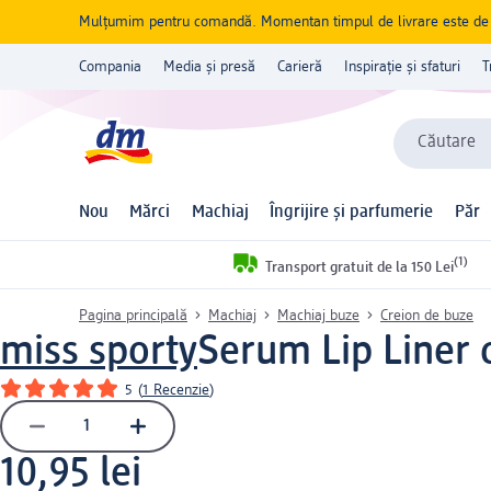
Mulțumim pentru comandă. Momentan timpul de livrare este de 5 
Compania
Media și presă
Carieră
Inspirație și sfaturi
T
Căutare
Nou
Mărci
Machiaj
Îngrijire și parfumerie
Păr
(1)
Transport gratuit de la 150 Lei
Pagina principală
Machiaj
Machiaj buze
Creion de buze
miss sporty
Serum Lip Liner 
5
(
1 Recenzie
)
10,95 lei