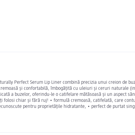
turally Perfect Serum Lip Liner combină precizia unui creion de buz
remoasă și confortabilă, îmbogățită cu uleiuri și ceruri naturale (
licată a buzelor, oferindu-le o catifelare mătăsoasă și un aspect să
i folosi chiar și fără ruj! • formulă cremoasă, catifelată, care con
cunoscute pentru proprietățile hidratante, • perfect de purtat sing