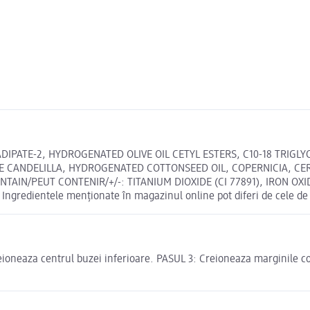
ADIPATE-2, HYDROGENATED OLIVE OIL CETYL ESTERS, C10-18 TRIGL
DE CANDELILLA, HYDROGENATED COTTONSEED OIL, COPERNICIA, CE
/PEUT CONTENIR/+/-: TITANIUM DIOXIDE (CI 77891), IRON OXIDES (
Ingredientele menționate în magazinul online pot diferi de cele de
oneaza centrul buzei inferioare. PASUL 3: Creioneaza marginile col