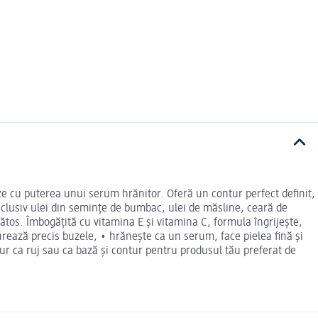
e cu puterea unui serum hrănitor. Oferă un contur perfect definit,
inclusiv ulei din semințe de bumbac, ulei de măsline, ceară de
nătos. Îmbogățită cu vitamina E și vitamina C, formula îngrijește,
turează precis buzele, • hrănește ca un serum, face pielea fină și
ur ca ruj sau ca bază și contur pentru produsul tău preferat de