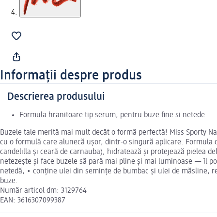
Informații despre produs
Descrierea produsului
Formula hranitoare tip serum, pentru buze fine si netede
Buzele tale merită mai mult decât o formă perfectă! Miss Sporty Na
cu o formulă care alunecă ușor, dintr-o singură aplicare. Formula c
candelilla și ceară de carnauba), hidratează și protejează pielea de
netezește și face buzele să pară mai pline și mai luminoase — îl poț
netedă, • conține ulei din semințe de bumbac și ulei de măsline, re
buze.
Număr articol dm: 3129764
EAN: 3616307099387