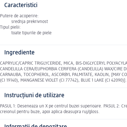
Caracteristici
Putere de acoperire:
srednja prekrivnost
Tipul pielii:
toate tipurile de piele
Ingrediente
CAPRYLIC/CAPRIC TRIGLYCERIDE, MICA, BIS-DIGLYCERYL POLYACYL
CANDELILLA CERA/EUPHORBIA CERIFERA (CANDELILLA) WAX/CIRE 
CARNAUBA, TOCOPHEROL, ASCORBYL PALMITATE, KAOLIN, [MAY CONTAIN
(CI 19140), MANGANESE VIOLET (CI 77742), BLUE 1 LAKE (CI 42090)]. 
Instrucțiuni de utilizare
PASUL 1: Deseneaza un X pe centrul buzei superioare. PASUL 2: Crei
creionul pentru buze, apoi aplica deasupra ruj/gloss.