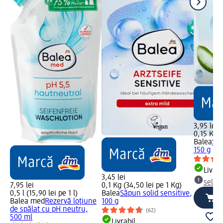
3,95 lei
0,15 Kg (
Balea
Săp
150 g
Livrab
3,45 lei
selec
7,95 lei
0,1 Kg (34,50 lei pe 1 Kg)
0,5 l (15,90 lei pe 1 l)
Balea
Săpun solid sensitive,
Balea med
Rezervă loțiune
100 g
de spălat cu pH neutru,
(62)
500 ml
Livrabil