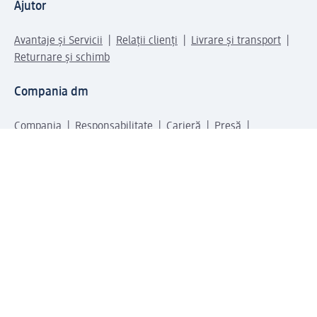
Ajutor
Avantaje și Servicii
Relații clienți
Livrare și transport
Returnare și schimb
Compania dm
Compania
Responsabilitate
Carieră
Presă
Structura corporativă
Universul produselor dm
Lumea dm
Metode de plată