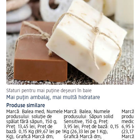
Sfaturi pentru mai puține deșeuri în baie
6 s
Mai puțin ambalaj, mai multă hidratare
Sf
Produse similare
Marcă: Balea med; Numele
Marcă: Balea; Numele
Marcă: B
produsului: soluție de
produsului: Săpun solid
produsul
spălat fără săpun, 150 g;
Sensitive, 150 g; Preț:
medical,
Preț: 13,45 lei; Preț de
3,95 lei; Preț de bază: 0,15
6,95 lei;
bază: 0,15 Kg (89,67 lei pe 1
Kg (26,33 lei pe 1 Kg);
(23,17 lei
Kg); Grafică Marcă dm;
Grafică Marcă dm;
Marcă dm