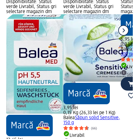
Disponibilitate: Status
Disponibilitate: Status
Status ve
verde Livrabil, Status gri
verde Livrabil, Status gri
Status gr
selectare magazin dm
selectare magazin dm
magazin
6,95 lei
0,3 l (23,
Balea
Săp
300 ml
Livrab
selec
3,95 lei
0,15 Kg (26,33 lei pe 1 Kg)
Balea
Săpun solid Sensitive,
150 g
(66)
Livrabil