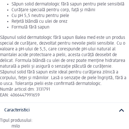
Săpun solid dermatologic fără sapun pentru piele sensibilă
Curățare specială pentru corp, față și mâini
Cu pH 5,5 neutru pentru piele
Rețetă blândă cu ulei de orez
Formulă fără sapun
Săpunul solid dermatologic fără sapun Balea med este un produs
special de curățare, dezvoltat pentru nevoile pielii sensibile. Cu o
valoare a pH-ului de 5,5, care corespunde pH-ului natural al
mantalei acide protectoare a pielii, acesta curăță deosebit de
delicat. Formula blândă cu ulei de orez poate menține hidratarea
naturală a pielii și asigură o senzație plăcută de curățenie.
Săpunul solid fără sapun este ideal pentru curățarea zilnică a
corpului, feței și mâinilor. Lasă o senzație de piele îngrijită, fără a
o usca. Toleranța pielii este confirmată dermatologic.
Număr articol dm: 3131791
EAN: 4066447991659
Caracteristici
Tipul produsului:
milo