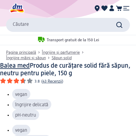
Căutare
Transport gratuit de la 150 Lei
Pagina principală
Îngrijire și parfumerie
Îngrijire mâini și săpun
Săpun solid
Balea med
Produs de curățare solid fără săpun,
neutru pentru piele, 150 g
3.8
(
43 Recenzii
)
vegan
îngrijire delicată
pH-neutru
vegan