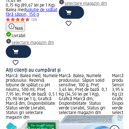
13,45 lei
selectare magazin dm
0,15 Kg (89,67 lei pe 1 Kg)
Balea med
soluție de spălat
fără săpun, 150 g
(20)
Notă
Livrabil
selectare magazin dm
Alți clienți au cumpărat și
Marcă: Balea med; Numele
Marcă: Balea; Numele
Marcă: B
produsului: Rezervă
produsului: Săpun solid
produsul
loțiune de spălat cu pH
sensitive, 100 g; Preț:
Sensitive
neutru, 500 ml; Preț:
3,45 lei; Preț de bază: 0,1
3,95 lei;
7,95 lei; Preț de bază: 0,5 l
Kg (34,50 lei pe 1 Kg);
Kg (26,33
(15,90 lei pe 1 l); Grafică
Grafică Marcă dm;
Grafică 
Marcă dm; Disponibilitate:
Disponibilitate: Status
Disponibi
Status verde Livrabil,
verde Livrabil, Status gri
verde Liv
Status gri selectare
selectare magazin dm
selectar
magazin dm