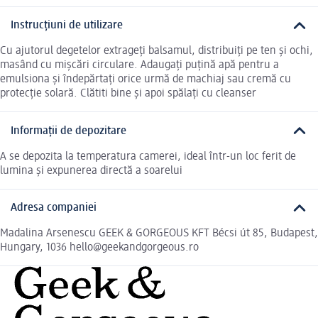
Instrucțiuni de utilizare
Cu ajutorul degetelor extrageți balsamul, distribuiți pe ten și ochi,
masând cu mișcări circulare. Adaugați puțină apă pentru a
emulsiona și îndepărtați orice urmă de machiaj sau cremă cu
protecție solară. Clătiti bine și apoi spălați cu cleanser
Informații de depozitare
A se depozita la temperatura camerei, ideal într-un loc ferit de
lumina și expunerea directă a soarelui
Adresa companiei
Madalina Arsenescu GEEK & GORGEOUS KFT Bécsi út 85, Budapest,
Hungary, 1036 hello@geekandgorgeous.ro