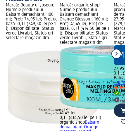
Marcă: Beauty of Joseon;
Marcă: organic shop;
Marcă: B
Numele produsului:
Numele produsului:
produsul
Balsam demachiant, 100
Balsam demachiant
demachia
ml; Preț: 74,95 lei; Preț de
Orange Blossom, 160 ml;
27,95 lei
bază: 0,1 l (749,50 lei pe 1
Preț: 41,45 lei; Preț de
(279,50 l
l); Disponibilitate: Status
bază: 0,1 l (414,50 lei pe 1
Marcă dm
verde Livrabil, Status gri
l); Disponibilitate: Status
Status ve
selectare magazin dm
verde Livrabil, Status gri
Status gr
selectare magazin dm
magazin
27,95 lei
0,1 l (279
Balea
Ba
100 ml
Livrab
selec
41,45 lei
0,1 l (414,50 lei pe 1 l)
organic shop
Balsam
demachiant Orange