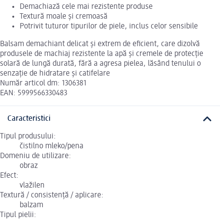
Demachiază cele mai rezistente produse
Textură moale și cremoasă
Potrivit tuturor tipurilor de piele, inclus celor sensibile
Balsam demachiant delicat și extrem de eficient, care dizolvă
produsele de machiaj rezistente la apă și cremele de protecție
solară de lungă durată, fără a agresa pielea, lăsând tenului o
senzație de hidratare și catifelare
Număr articol dm: 1306381
EAN: 5999566330483
Caracteristici
Tipul produsului:
čistilno mleko/pena
Domeniu de utilizare:
obraz
Efect:
vlažilen
Textură / consistență / aplicare:
balzam
Tipul pielii: