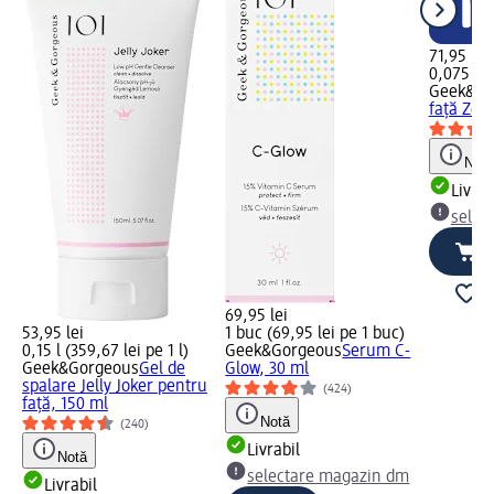
71,95 lei
0,075 l (9
Geek&Go
față Zer
Notă
Livrab
selec
69,95 lei
53,95 lei
1 buc (69,95 lei pe 1 buc)
0,15 l (359,67 lei pe 1 l)
Geek&Gorgeous
Serum C-
Geek&Gorgeous
Gel de
Glow, 30 ml
spalare Jelly Joker pentru
(424)
față, 150 ml
Notă
(240)
Livrabil
Notă
selectare magazin dm
Livrabil