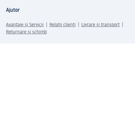
Ajutor
Avantaje și Servicii
Relații clienți
Livrare și transport
Returnare și schimb
Compania dm
Compania
Responsabilitate
Carieră
Presă
Structura corporativă
Universul produselor dm
Lumea dm