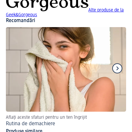
Alte produse de la
Geek&Gorgeous
Recomandări
Aflați aceste sfaturi pentru un ten îngrijit
Afl
Rutina de demachiere
Ap
Produse similare