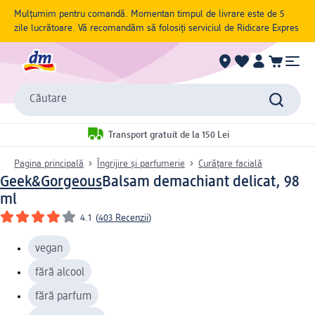
Mulțumim pentru comandă. Momentan timpul de livrare este de 5
zile lucrătoare. Vă recomandăm să folosiți serviciul de Ridicare Expres
Căutare
Transport gratuit de la 150 Lei
Pagina principală
Îngrijire și parfumerie
Curățare facială
Geek&Gorgeous
Balsam demachiant delicat, 98
ml
4.1
(
403 Recenzii
)
vegan
fără alcool
fără parfum