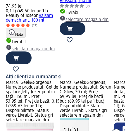
Blossom, 160 ml
74,95 lei
(0)
0,1 l (749,50 lei pe 1 l)
Livrabil
Beauty of Joseon
Balsam
selectare magazin dm
demachiant, 100 ml
(17)
Notă
Livrabil
selectare magazin dm
Alți clienți au cumpărat și
Marcă: Geek&Gorgeous;
Marcă: Geek&Gorgeous;
Marcă: 
Numele produsului: Gel de
Numele produsului: Serum
Numele 
spalare Jelly Joker pentru
C-Glow, 30 ml; Preț:
de față 
față, 150 ml; Preț:
69,95 lei; Preț de bază: 1
ml; Preț:
53,95 lei; Preț de bază: 0,15
buc (69,95 lei pe 1 buc);
bază: 0,0
l (359,67 lei pe 1 l);
Disponibilitate: Status
1 l); Gra
Disponibilitate: Status
verde Livrabil, Status gri
Disponibi
verde Livrabil, Status gri
selectare magazin dm
verde Liv
selectare magazin dm
selectar