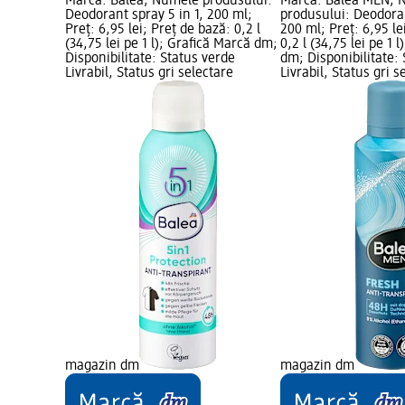
Marcă: Balea; Numele produsului:
Marcă: Balea MEN; 
Deodorant spray 5 in 1, 200 ml;
produsului: Deodora
Preț: 6,95 lei; Preț de bază: 0,2 l
200 ml; Preț: 6,95 le
(34,75 lei pe 1 l); Grafică Marcă dm;
0,2 l (34,75 lei pe 1 
Disponibilitate: Status verde
dm; Disponibilitate:
Livrabil, Status gri selectare
Livrabil, Status gri s
magazin dm
magazin dm