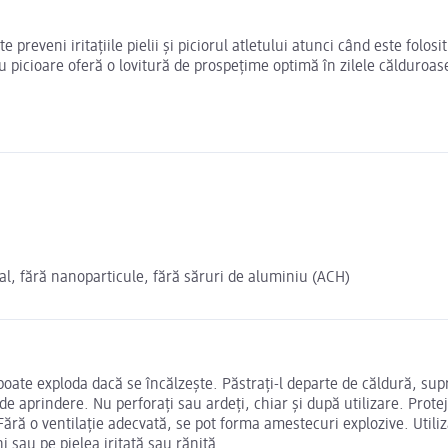
e preveni iritațiile pielii și piciorul atletului atunci când este folo
ru picioare oferă o lovitură de prospețime optimă în zilele călduroas
ral, fără nanoparticule, fără săruri de aluminiu (ACH)
oate exploda dacă se încălzește. Păstrați-l departe de căldură, supra
de aprindere. Nu perforați sau ardeți, chiar și după utilizare. Prot
 Fără o ventilație adecvată, se pot forma amestecuri explozive. Util
i sau pe pielea iritată sau rănită.