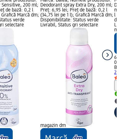
umele produsului:
Marcă: Balea; Numele produsului:
Marcă: Bale
 Sensitive, 200 ml;
Deodorant spray Extra Dry, 200 ml;
Deodorant s
reț de bază: 0,2 l
Preț: 6,95 lei; Preț de bază: 0,2 l
ml; Preț: 6,
); Grafică Marcă dm;
(34,75 lei pe 1 l); Grafică Marcă dm;
l (34,75 lei 
 Status verde
Disponibilitate: Status verde
dm; Disponib
gri selectare
Livrabil, Status gri selectare
Livrabil, St
magazin d
6,95 lei
0,2 l (34,75 l
Balea
Deodor
200 ml
Notă
Livrabil
selectar
magazin dm