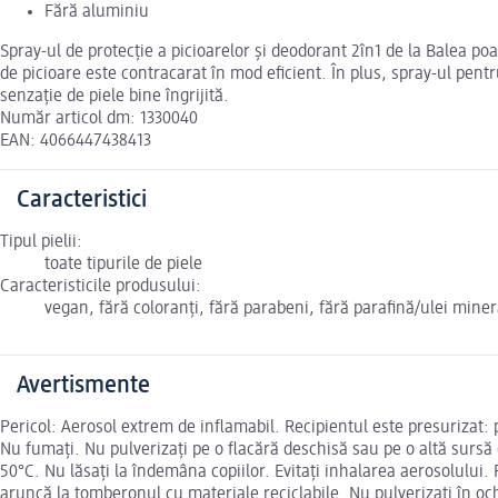
Fără aluminiu
Spray-ul de protecție a picioarelor și deodorant 2în1 de la Balea poat
de picioare este contracarat în mod eficient. În plus, spray-ul pent
senzație de piele bine îngrijită.
Număr articol dm: 1330040
EAN: 4066447438413
Caracteristici
Tipul pielii:
toate tipurile de piele
Caracteristicile produsului:
vegan, fără coloranți, fără parabeni, fără parafină/ulei mine
Avertismente
Pericol: Aerosol extrem de inflamabil. Recipientul este presurizat: p
Nu fumați. Nu pulverizați pe o flacără deschisă sau pe o altă sursă 
50°C. Nu lăsați la îndemâna copiilor. Evitați inhalarea aerosolului.
aruncă la tomberonul cu materiale reciclabile. Nu pulverizați în och