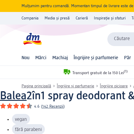
Mulțumim pentru comandă. Momentan timpul de livrare este de 5 
Compania
Media și presă
Carieră
Inspirație și sfaturi
T
Căutare
Nou
Mărci
Machiaj
Îngrijire și parfumerie
Păr
(1)
Transport gratuit de la 150 Lei
Pagina principală
Îngrijire și parfumerie
Îngrijire picioare
Balea
2în1 spray deodorant &
4.6
(
142 Recenzii
)
vegan
fără parabeni