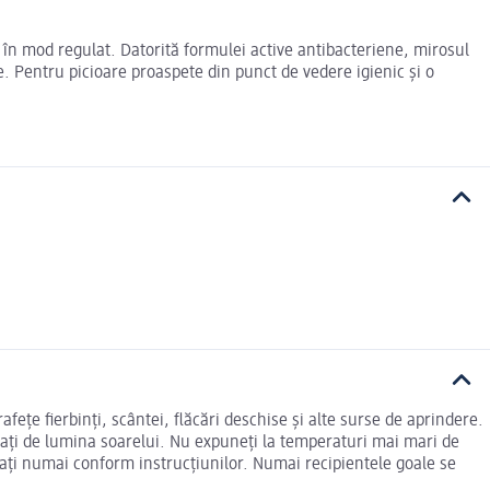
sit în mod regulat. Datorită formulei active antibacteriene, mirosul
e. Pentru picioare proaspete din punct de vedere igienic și o
fețe fierbinți, scântei, flăcări deschise și alte surse de aprindere.
ejați de lumina soarelui. Nu expuneți la temperaturi mai mari de
izați numai conform instrucțiunilor. Numai recipientele goale se