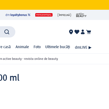
ire casă
Animale
Foto
Ultimele bucăți
dmLIVE ▶
m active beauty - revista online de beauty
200 ml