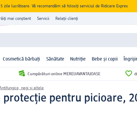
zile lucrătoare. Vă recomandăm să folosiți serviciul de Ridicare Expres
răiți mai conștient
Servicii
Relații clienți
Cosmetică bărbați
Sănătate
Nutriție
Bebe și copii
Îngrij
Cumpărături online MEREUAVANTAJOASE
d
Antifungice, negi și altele
 protecție pentru picioare, 