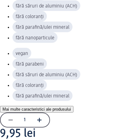
fără săruri de aluminiu (ACH)
fără coloranți
fără parafină/ulei mineral
fără nanoparticule
vegan
fără parabeni
fără săruri de aluminiu (ACH)
fără coloranți
fără parafină/ulei mineral
Mai multe caracteristici ale produsului
9,95 lei