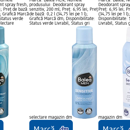
Numele
Marcă: Balea MEN; Numele
Marcă: Balea; N
nt spray fresh,
produsului: Deodorant spray
Deodorant spray
i; Preț de bază:
senzitiv, 200 ml; Preț: 6,95 lei; Preț
Preț: 6,95 lei; P
l); Grafică Marcă
de bază: 0,2 l (34,75 lei pe 1 l);
(34,75 lei pe 1 l
 Status verde
Grafică Marcă dm; Disponibilitate:
Disponibilitate:
electare
Status verde Livrabil, Status gri
Livrabil, Status 
selectare magazin dm
magazin dm