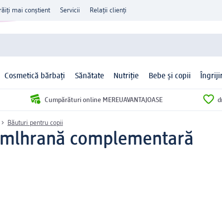
răiți mai conștient
Servicii
Relații clienți
Cosmetică bărbați
Sănătate
Nutriție
Bebe și copii
Îngrij
Cumpărături online MEREUAVANTAJOASE
d
Băuturi pentru copii
 ml
hrană complementară