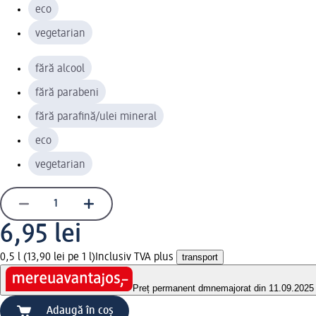
eco
vegetarian
fără alcool
fără parabeni
fără parafină/ulei mineral
eco
vegetarian
6,95 lei
0,5 l (13,90 lei pe 1 l)
Inclusiv TVA plus
transport
Preț permanent dm
nemajorat din 11.09.2025
Adaugă în coș