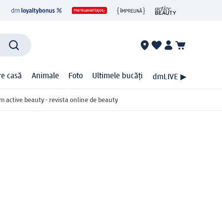
ire casă
Animale
Foto
Ultimele bucăți
dmLIVE ▶
m active beauty - revista online de beauty