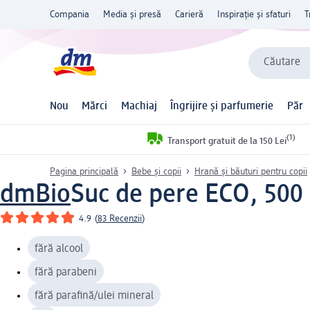
Compania
Media și presă
Carieră
Inspirație și sfaturi
T
Căutare
Nou
Mărci
Machiaj
Îngrijire și parfumerie
Păr
(1)
Transport gratuit de la 150 Lei
Pagina principală
Bebe și copii
Hrană și băuturi pentru copii
dmBio
Suc de pere ECO, 500
4.9
(
83 Recenzii
)
fără alcool
fără parabeni
fără parafină/ulei mineral