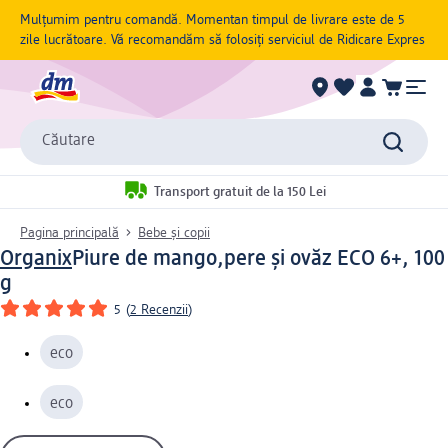
Mulțumim pentru comandă. Momentan timpul de livrare este de 5
zile lucrătoare. Vă recomandăm să folosiți serviciul de Ridicare Expres
Căutare
Transport gratuit de la 150 Lei
Pagina principală
Bebe și copii
Organix
Piure de mango,pere și ovăz ECO 6+, 100
g
5
(
2 Recenzii
)
eco
eco