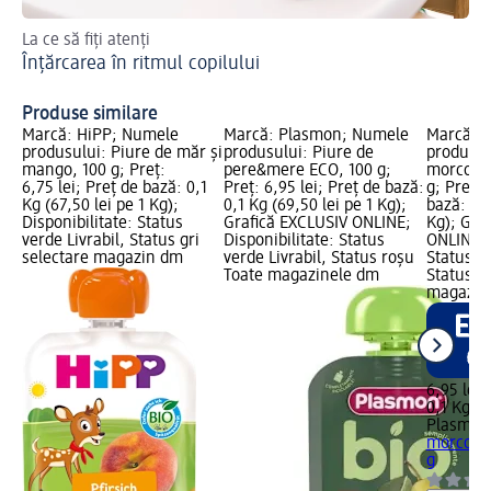
La ce să fiți atenți
Pov
Înțărcarea în ritmul copilului
ter
Te
Produse similare
Marcă: HiPP; Numele
Marcă: Plasmon; Numele
Marcă: 
produsului: Piure de măr și
produsului: Piure de
produsul
mango, 100 g; Preț:
pere&mere ECO, 100 g;
morcov 
6,75 lei; Preț de bază: 0,1
Preț: 6,95 lei; Preț de bază:
g; Preț: 
Kg (67,50 lei pe 1 Kg);
0,1 Kg (69,50 lei pe 1 Kg);
bază: 0,1
Disponibilitate: Status
Grafică EXCLUSIV ONLINE;
Kg); Gra
verde Livrabil, Status gri
Disponibilitate: Status
ONLINE; 
selectare magazin dm
verde Livrabil, Status roșu
Status ve
Toate magazinele dm
Status r
magazin
6,95 lei
0,1 Kg (6
Plasmon
morcov 
g