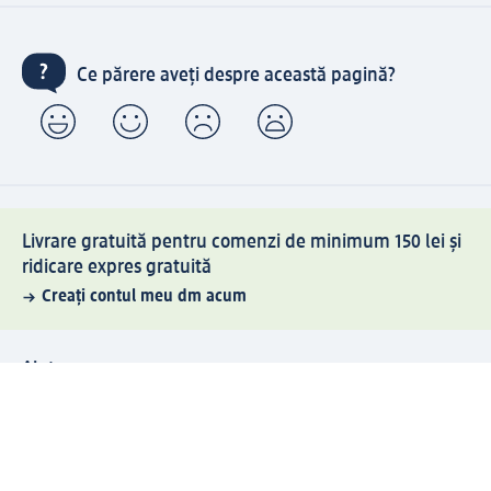
Ce părere aveți despre această pagină?
Livrare gratuită pentru comenzi de minimum 150 lei și
ridicare expres gratuită
Creați contul meu dm acum
Ajutor
Avantaje și Servicii
Relații clienți
Livrare și transport
Returnare și schimb