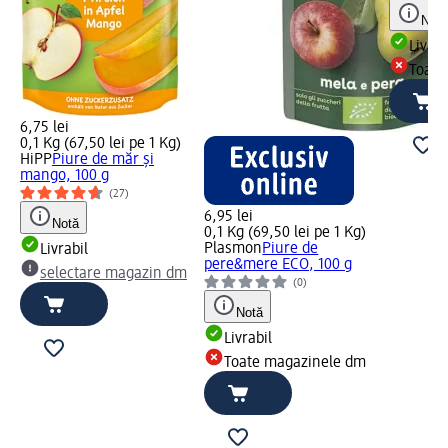
Notă
Livrab
Toate
6,75 lei
0,1 Kg (67,50 lei pe 1 Kg)
HiPP
Piure de măr și
mango, 100 g
(27)
6,95 lei
Notă
0,1 Kg (69,50 lei pe 1 Kg)
Plasmon
Piure de
Livrabil
pere&mere ECO, 100 g
selectare magazin dm
(0)
Notă
Livrabil
Toate magazinele dm