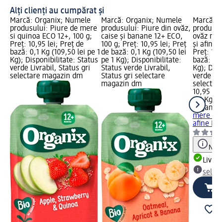
Alți clienți au cumpărat și
Marcă: Organix; Numele
Marcă: Organix; Numele
Marcă: O
produsului: Piure de mere
produsului: Piure din ovăz,
produsul
si quinoa ECO 12+, 100 g;
caise și banane 12+ ECO,
ovăz me
Preț: 10,95 lei; Preț de
100 g; Preț: 10,95 lei; Preț
și afine 
bază: 0,1 Kg (109,50 lei pe 1
de bază: 0,1 Kg (109,50 lei
Preț: 10,
Kg); Disponibilitate: Status
pe 1 Kg); Disponibilitate:
bază: 0,1
verde Livrabil, Status gri
Status verde Livrabil,
Kg); Disp
selectare magazin dm
Status gri selectare
verde Liv
magazin dm
selectar
10,95 lei
0,1 Kg (1
Organix
G
mere ba
afine ECO
Notă
Livrab
selec