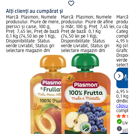
Alți clienți au cumpărat și
Marcă: Plasmon; Numele
Marcă: Plasmon; Numele
Marcă: 
produsului: Piure de mere,
produsului: Piure de afine
produsul
piersici și caise, 100 g;
și măr, 100 g; Preț: 7,45 lei;
cu căpșu
Preț: 7,45 lei; Preț de bază:
Preț de bază: 0,1 Kg
Categori
0,1 Kg (74,50 lei pe 1 Kg);
(74,50 lei pe 1 Kg);
compleme
Disponibilitate: Status
Disponibilitate: Status
4,95 lei;
verde Livrabil, Status gri
verde Livrabil, Status gri
Kg (49,50
selectare magazin dm
selectare magazin dm
Grafică 
Disponibi
verde Liv
selectar
4,95 lei
0,1 Kg (4
dmBio
Pi
căpșuni 
complem
Livrab
selec