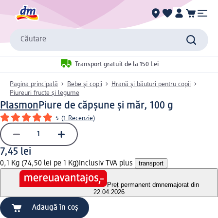
Căutare
Transport gratuit de la 150 Lei
Pagina principală
Bebe și copii
Hrană și băuturi pentru copii
Piureuri fructe și legume
Plasmon
Piure de căpșune și măr, 100 g
5
(
1 Recenzie
)
7,45 lei
0,1 Kg (74,50 lei pe 1 Kg)
Inclusiv TVA plus
transport
Preț permanent dm
nemajorat din
22.04.2026
Adaugă în coș