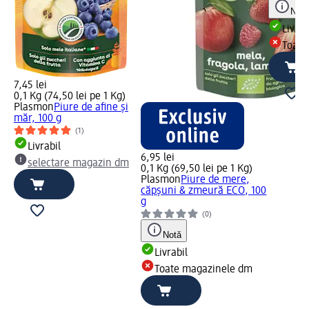
Notă
Livrab
Toate
7,45 lei
0,1 Kg (74,50 lei pe 1 Kg)
Plasmon
Piure de afine și
măr, 100 g
(1)
Livrabil
6,95 lei
selectare magazin dm
0,1 Kg (69,50 lei pe 1 Kg)
Plasmon
Piure de mere,
căpșuni & zmeură ECO, 100
g
(0)
Notă
Livrabil
Toate magazinele dm