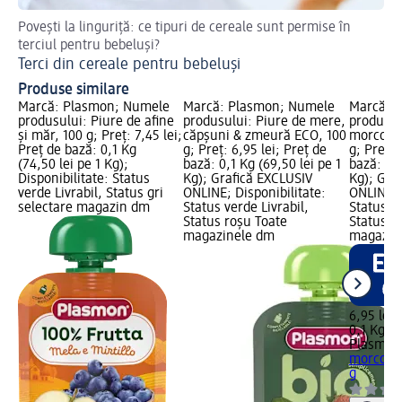
Povești la linguriță: ce tipuri de cereale sunt permise în
Des
terciul pentru bebeluși?
Id
Terci din cereale pentru bebeluși
Produse similare
Marcă: Plasmon; Numele
Marcă: Plasmon; Numele
Marcă: 
produsului: Piure de afine
produsului: Piure de mere,
produsul
și măr, 100 g; Preț: 7,45 lei;
căpșuni & zmeură ECO, 100
morcov 
Preț de bază: 0,1 Kg
g; Preț: 6,95 lei; Preț de
g; Preț: 
(74,50 lei pe 1 Kg);
bază: 0,1 Kg (69,50 lei pe 1
bază: 0,1
Disponibilitate: Status
Kg); Grafică EXCLUSIV
Kg); Gra
verde Livrabil, Status gri
ONLINE; Disponibilitate:
ONLINE; 
selectare magazin dm
Status verde Livrabil,
Status ve
Status roșu Toate
Status r
magazinele dm
magazin
6,95 lei
0,1 Kg (6
Plasmon
morcov 
g