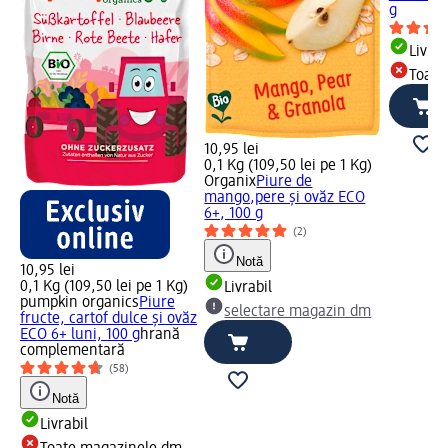
g
Livrab
Toate
10,95 lei
0,1 Kg (109,50 lei pe 1 Kg)
Organix
Piure de
mango,pere și ovăz ECO
6+, 100 g
(2)
Notă
10,95 lei
0,1 Kg (109,50 lei pe 1 Kg)
Livrabil
pumpkin organics
Piure
selectare magazin dm
fructe, cartof dulce și ovăz
ECO 6+ luni, 100 g
hrană
complementară
(58)
Notă
Livrabil