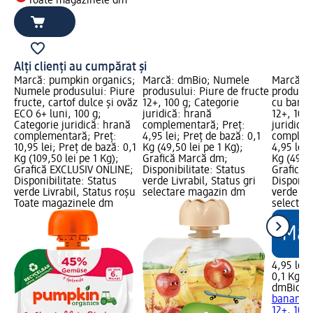
Toate magazinele dm
Alți clienți au cumpărat și
Marcă: pumpkin organics;
Marcă: dmBio; Numele
Marcă: 
Numele produsului: Piure
produsului: Piure de fructe
produsul
fructe, cartof dulce și ovăz
12+, 100 g; Categorie
cu banan
ECO 6+ luni, 100 g;
juridică: hrană
12+, 100 
Categorie juridică: hrană
complementară; Preț:
juridică
complementară; Preț:
4,95 lei; Preț de bază: 0,1
compleme
10,95 lei; Preț de bază: 0,1
Kg (49,50 lei pe 1 Kg);
4,95 lei;
Kg (109,50 lei pe 1 Kg);
Grafică Marcă dm;
Kg (49,50
Grafică EXCLUSIV ONLINE;
Disponibilitate: Status
Grafică 
Disponibilitate: Status
verde Livrabil, Status gri
Disponibi
verde Livrabil, Status roșu
selectare magazin dm
verde Liv
Toate magazinele dm
selectar
4,95 lei
0,1 Kg (4
dmBio
Pi
banane, 
12+, 100 