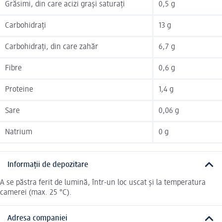
Grăsimi, din care acizi grași saturați
0,5 g
Carbohidrați
13 g
Carbohidrați, din care zahăr
6,7 g
Fibre
0,6 g
Proteine
1,4 g
Sare
0,06 g
Natrium
0 g
Informații de depozitare
A se păstra ferit de lumină, într-un loc uscat și la temperatura
camerei (max. 25 °C).
Adresa companiei