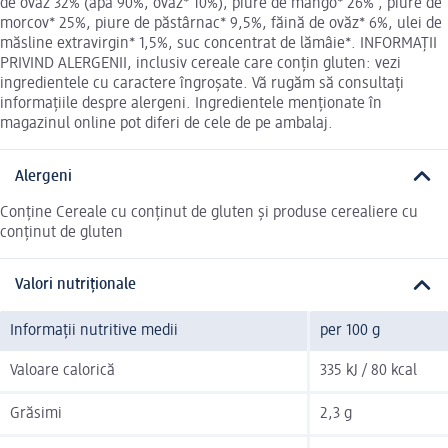
de ovăz 32% (apă 90%, ovăz* 10%), piure de mango* 26% , piure de
morcov* 25%, piure de păstârnac* 9,5%, făină de ovăz* 6%, ulei de
măsline extravirgin* 1,5%, suc concentrat de lămâie*. INFORMAȚII
PRIVIND ALERGENII, inclusiv cereale care conțin gluten: vezi
ingredientele cu caractere îngroșate. Vă rugăm să consultați
informațiile despre alergeni. Ingredientele menționate în
magazinul online pot diferi de cele de pe ambalaj.
Alergeni
Conține Cereale cu conținut de gluten și produse cerealiere cu
conținut de gluten
Valori nutriționale
Informații nutritive medii
per 100 g
Valoare calorică
335 kJ / 80 kcal
Grăsimi
2,3 g