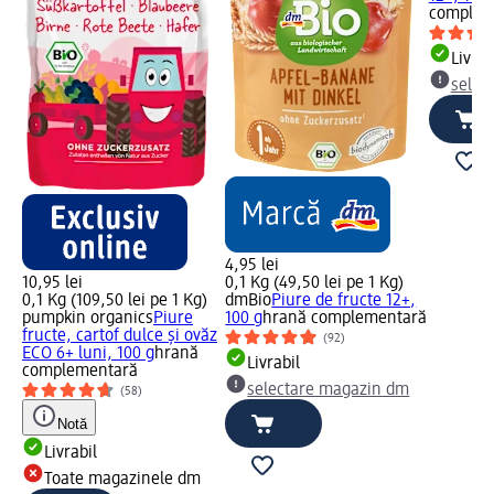
complem
Livrab
selec
4,95 lei
10,95 lei
0,1 Kg (49,50 lei pe 1 Kg)
0,1 Kg (109,50 lei pe 1 Kg)
dmBio
Piure de fructe 12+,
pumpkin organics
Piure
100 g
hrană complementară
fructe, cartof dulce și ovăz
(92)
ECO 6+ luni, 100 g
hrană
Livrabil
complementară
selectare magazin dm
(58)
Notă
Livrabil
Toate magazinele dm