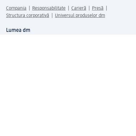
Compania
Responsabilitate
Carieră
Presă
Structura corporativă
Universul produselor dm
Lumea dm
Metode de plată
Conectați-vă cu dm