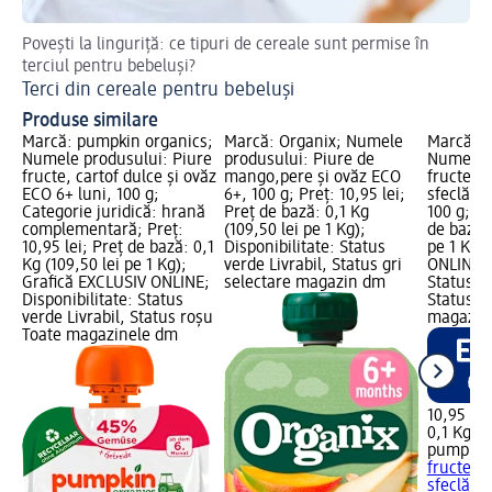
Povești la linguriță: ce tipuri de cereale sunt permise în
Des
terciul pentru bebeluși?
Id
Terci din cereale pentru bebeluși
Produse similare
Marcă: pumpkin organics;
Marcă: Organix; Numele
Marcă: p
Numele produsului: Piure
produsului: Piure de
Numele p
fructe, cartof dulce și ovăz
mango,pere și ovăz ECO
fructe, c
ECO 6+ luni, 100 g;
6+, 100 g; Preț: 10,95 lei;
sfeclă ro
Categorie juridică: hrană
Preț de bază: 0,1 Kg
100 g; Pr
complementară; Preț:
(109,50 lei pe 1 Kg);
de bază: 
10,95 lei; Preț de bază: 0,1
Disponibilitate: Status
pe 1 Kg)
Kg (109,50 lei pe 1 Kg);
verde Livrabil, Status gri
ONLINE; 
Grafică EXCLUSIV ONLINE;
selectare magazin dm
Status ve
Disponibilitate: Status
Status r
verde Livrabil, Status roșu
magazin
Toate magazinele dm
10,95 lei
0,1 Kg (1
pumpkin
fructe, c
sfeclă ro