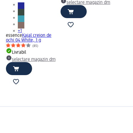
selectare magazin dm
+1
essence
Kajal creion de
ochi 04 White, 1 g
(85)
Livrabil
selectare magazin dm