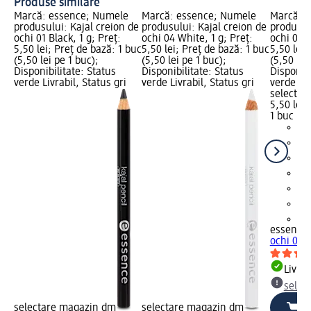
Produse similare
Marcă: essence; Numele
Marcă: essence; Numele
Marcă: 
produsului: Kajal creion de
produsului: Kajal creion de
produsul
ochi 01 Black, 1 g; Preț:
ochi 04 White, 1 g; Preț:
ochi 08 T
5,50 lei; Preț de bază: 1 buc
5,50 lei; Preț de bază: 1 buc
5,50 lei;
(5,50 lei pe 1 buc);
(5,50 lei pe 1 buc);
(5,50 lei
Disponibilitate: Status
Disponibilitate: Status
Disponibi
verde Livrabil, Status gri
verde Livrabil, Status gri
verde Liv
selectar
5,50 lei
1 buc (5,
+1
essence
ochi 08 T
Livrab
selec
selectare magazin dm
selectare magazin dm