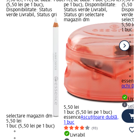
5,50 lei; Preț de bază: 1 buc
Preț de bază: 1 buc (5,50 lei
5,50 lei;
(5,50 lei pe 1 buc);
pe 1 buc); Disponibilitate:
(5,50 lei
Disponibilitate: Status
Status verde Livrabil,
Disponibi
verde Livrabil, Status gri
Status gri selectare
verde Liv
magazin dm
selectar
5,50 lei
1 buc (5,
+1
essence
ochi 08 T
Livrab
selec
5,50 lei
1 buc (5,50 lei pe 1 buc)
selectare magazin dm
essence
Ascuțitoare dublă,
5,50 lei
1 buc
1 buc (5,50 lei pe 1 buc)
(93)
Livrabil