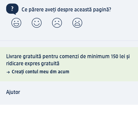
Ce părere aveți despre această pagină?
Livrare gratuită pentru comenzi de minimum 150 lei și
ridicare expres gratuită
Creați contul meu dm acum
Ajutor
Avantaje și Servicii
Relații clienți
Livrare și transport
Returnare și schimb
Compania dm