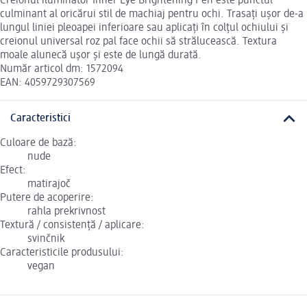
Creionul iluminator Inner Eye Brightening Pen este punctul
culminant al oricărui stil de machiaj pentru ochi. Trasați ușor de-a
lungul liniei pleoapei inferioare sau aplicați în colțul ochiului și
creionul universal roz pal face ochii să strălucească. Textura
moale alunecă ușor și este de lungă durată.
Număr articol dm: 1572094
EAN: 4059729307569
Caracteristici
Culoare de bază:
nude
Efect:
matirajoč
Putere de acoperire:
rahla prekrivnost
Textură / consistență / aplicare:
svinčnik
Caracteristicile produsului:
vegan