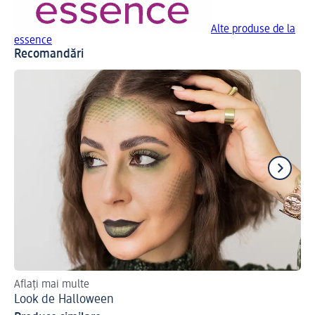
Alte produse de la
essence
Recomandări
Aflați mai multe
Așa
Look de Halloween
Ma