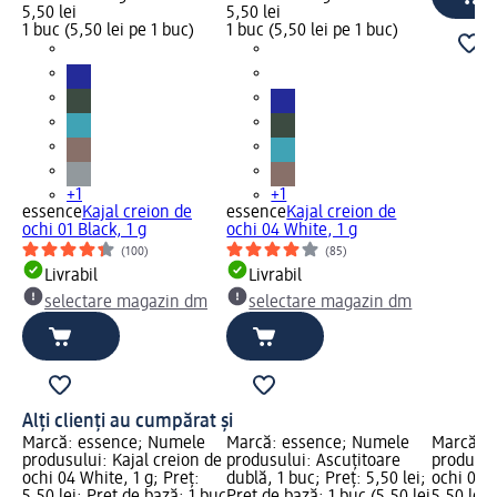
5,50 lei
5,50 lei
1 buc (5,50 lei pe 1 buc)
1 buc (5,50 lei pe 1 buc)
+1
+1
essence
Kajal creion de
essence
Kajal creion de
ochi 01 Black, 1 g
ochi 04 White, 1 g
(100)
(85)
Livrabil
Livrabil
selectare magazin dm
selectare magazin dm
Alți clienți au cumpărat și
Marcă: essence; Numele
Marcă: essence; Numele
Marcă: 
produsului: Kajal creion de
produsului: Ascuțitoare
produsul
ochi 04 White, 1 g; Preț:
dublă, 1 buc; Preț: 5,50 lei;
ochi 08 T