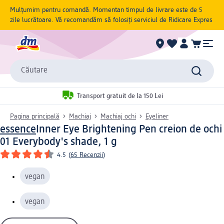
Mulțumim pentru comandă. Momentan timpul de livrare este de 5
zile lucrătoare. Vă recomandăm să folosiți serviciul de Ridicare Expres
Căutare
Transport gratuit de la 150 Lei
Pagina principală
Machiaj
Machiaj ochi
Eyeliner
essence
Inner Eye Brightening Pen creion de ochi
01 Everybody's shade, 1 g
4.5
(
65 Recenzii
)
vegan
vegan