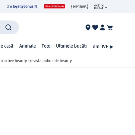
ire casă
Animale
Foto
Ultimele bucăți
dmLIVE ▶
m active beauty - revista online de beauty