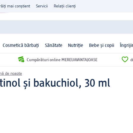
răiți mai conștient
Servicii
Relații clienți
Cosmetică bărbați
Sănătate
Nutriție
Bebe și copii
Îngrij
Cumpărături online MEREUAVANTAJOASE
d
mă de noapte
inol și bakuchiol, 30 ml