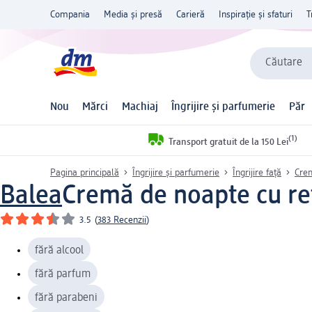
Compania
Media și presă
Carieră
Inspirație și sfaturi
T
Căutare
Nou
Mărci
Machiaj
Îngrijire și parfumerie
Păr
(1)
Transport gratuit de la 150 Lei
Pagina principală
Îngrijire și parfumerie
Îngrijire față
Cre
Balea
Cremă de noapte cu ret
3.5
(
383 Recenzii
)
fără alcool
fără parfum
fără parabeni