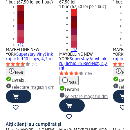
1 buc (67,50 lei pe 1 buc)
67,50 lei
1 buc (67
1 buc (67,50 lei pe 1 buc)
+12
+1
MAYBELLINE NEW
+12
MAYBELL
YORK
Superstay Vinyl Ink
MAYBELLINE NEW
YORK
Sup
ruj lichid 10 Lippy, 4,2 ml
YORK
Superstay Vinyl Ink
ruj lichi
ruj lichid 25 Red-Hot, 4,2
(36)
ml
Notă
Notă
(116)
Livrabil
Livrab
Notă
selectare magazin dm
selec
Livrabil
selectare magazin dm
Alți clienți au cumpărat și