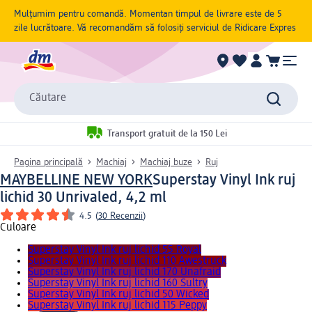
Mulțumim pentru comandă. Momentan timpul de livrare este de 5
zile lucrătoare. Vă recomandăm să folosiți serviciul de Ridicare Expres
Căutare
Transport gratuit de la 150 Lei
Pagina principală
Machiaj
Machiaj buze
Ruj
MAYBELLINE NEW YORK
Superstay Vinyl Ink ruj
lichid 30 Unrivaled, 4,2 ml
4.5
(
30 Recenzii
)
Culoare
Superstay Vinyl Ink ruj lichid 55 Royal
Superstay Vinyl Ink ruj lichid 110 Awestruck
Superstay Vinyl Ink ruj lichid 170 Unafraid
Superstay Vinyl Ink ruj lichid 160 Sultry
Superstay Vinyl Ink ruj lichid 50 Wicked
Superstay Vinyl Ink ruj lichid 115 Peppy