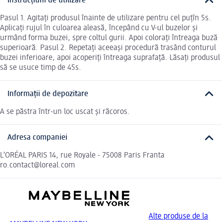
Instrucțiuni de utilizare
Pasul 1. Agitați produsul înainte de utilizare pentru cel puțîn 5s.
Aplicați rujul în culoarea aleasă, începând cu V-ul buzelor și
urmând forma buzei, spre coltul gurii. Apoi colorați întreaga buză
superioară. Pasul 2. Repetați aceeași procedură trasând conturul
buzei inferioare, apoi acoperiți întreaga suprafață. Lăsați produsul
să se usuce timp de 45s.
Informații de depozitare
A se păstra într-un loc uscat și răcoros.
Adresa companiei
L’ORÉAL PARIS 14, rue Royale - 75008 Paris Franta
ro.contact@loreal.com
Alte produse de la