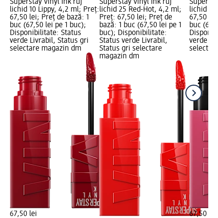
Superstay Vinyl Ink ruj
Superstay Vinyl Ink ruj
Superstay
lichid 10 Lippy, 4,2 ml; Preț:
lichid 25 Red-Hot, 4,2 ml;
lichid 20
67,50 lei; Preț de bază: 1
Preț: 67,50 lei; Preț de
67,50 lei
buc (67,50 lei pe 1 buc);
bază: 1 buc (67,50 lei pe 1
buc (67,5
Disponibilitate: Status
buc); Disponibilitate:
Disponibi
verde Livrabil, Status gri
Status verde Livrabil,
verde Liv
selectare magazin dm
Status gri selectare
selectar
magazin dm
67,50 lei
67,50 lei