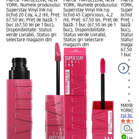
Marcă: MAYBELLINE NEW
Marcă: MAYBELLINE NEW
Marcă: 
YORK; Numele produsului:
YORK; Numele produsului:
YORK; N
Superstay Vinyl Ink ruj
Superstay Vinyl Ink ruj
Superstay
lichid 20 Coy, 4,2 ml; Preț:
lichid 45 Capricious, 4,2
lichid 55
67,50 lei; Preț de bază: 1
ml; Preț: 67,50 lei; Preț de
Preț: 67,
buc (67,50 lei pe 1 buc);
bază: 1 buc (67,50 lei pe 1
bază: 1 b
Disponibilitate: Status
buc); Disponibilitate:
buc); Dis
verde Livrabil, Status gri
Status verde Livrabil,
Status ve
selectare magazin dm
Status gri selectare
Status gr
magazin dm
magazin
67,50 lei
1 buc (67
+1
MAYBELL
YORK
Sup
ruj lichi
Notă
Livrab