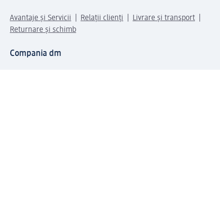
Avantaje și Servicii
Relații clienți
Livrare și transport
Returnare și schimb
Compania dm
Compania
Responsabilitate
Carieră
Presă
Structura corporativă
Universul produselor dm
Lumea dm
Metode de plată