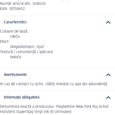
Număr articol dm: 1638245
EAN: 30150652
Caracteristici
Culoare de bază:
rdeča
Efect:
dolgoobstojen, sijoč
Textură / consistență / aplicare:
tekoče
Avertismente
In caz de contact cu ochii, clătiți imediat cu apa din abundență.
Informații obligatorii
Denumirea exactă a produsului: Maybelline New York Ruj lichid
rezistent SuperStay Vinyl Ink 30 Unrivaled