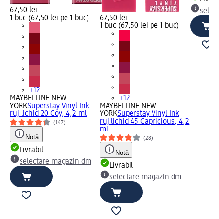
67,50 lei
selec
1 buc (67,50 lei pe 1 buc)
67,50 lei
1 buc (67,50 lei pe 1 buc)
+12
MAYBELLINE NEW
+12
YORK
Superstay Vinyl Ink
MAYBELLINE NEW
ruj lichid 20 Coy, 4,2 ml
YORK
Superstay Vinyl Ink
ruj lichid 45 Capricious, 4,2
(147)
ml
Notă
(28)
Livrabil
Notă
selectare magazin dm
Livrabil
selectare magazin dm