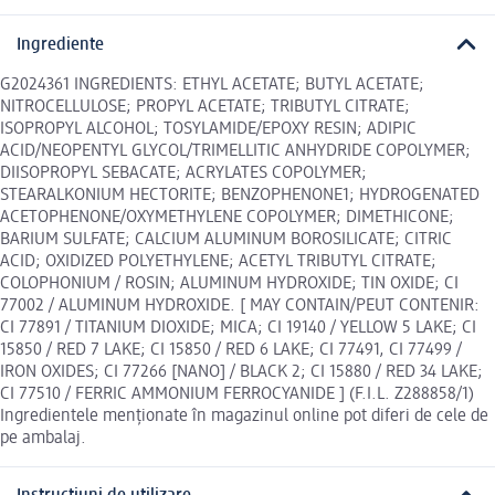
Ingrediente
G2024361 INGREDIENTS: ETHYL ACETATE; BUTYL ACETATE;
NITROCELLULOSE; PROPYL ACETATE; TRIBUTYL CITRATE;
ISOPROPYL ALCOHOL; TOSYLAMIDE/EPOXY RESIN; ADIPIC
ACID/NEOPENTYL GLYCOL/TRIMELLITIC ANHYDRIDE COPOLYMER;
DIISOPROPYL SEBACATE; ACRYLATES COPOLYMER;
STEARALKONIUM HECTORITE; BENZOPHENONE1; HYDROGENATED
ACETOPHENONE/OXYMETHYLENE COPOLYMER; DIMETHICONE;
BARIUM SULFATE; CALCIUM ALUMINUM BOROSILICATE; CITRIC
ACID; OXIDIZED POLYETHYLENE; ACETYL TRIBUTYL CITRATE;
COLOPHONIUM / ROSIN; ALUMINUM HYDROXIDE; TIN OXIDE; CI
77002 / ALUMINUM HYDROXIDE. [ MAY CONTAIN/PEUT CONTENIR:
CI 77891 / TITANIUM DIOXIDE; MICA; CI 19140 / YELLOW 5 LAKE; CI
15850 / RED 7 LAKE; CI 15850 / RED 6 LAKE; CI 77491, CI 77499 /
IRON OXIDES; CI 77266 [NANO] / BLACK 2; CI 15880 / RED 34 LAKE;
CI 77510 / FERRIC AMMONIUM FERROCYANIDE ] (F.I.L. Z288858/1)
Ingredientele menționate în magazinul online pot diferi de cele de
pe ambalaj.