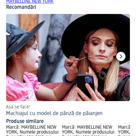
MAYBELLINE NEW YORK
Recomandări
Așa se face!
Ha
Machiajul cu model de pânză de păianjen
Ma
Produse similare
Marcă: MAYBELLINE NEW
Marcă: MAYBELLINE NEW
Marcă: 
YORK; Numele produsului:
YORK; Numele produsului:
YORK; N