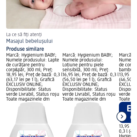
La ce să fiți atenți
Ide
Masajul bebelușului
Cu
Produse similare
Marcă: Hygienium BABY;
Marcă: Hygienium BABY;
Marcă: 
Numele produsului: Lapte
Numele produsului:
Numele p
de curățare pentru
Loțiune pentru piele
de corp&
corp&păr, 300 ml; Preț:
sensibilă, 300 ml; Preț:
bambus, 
18,95 lei; Preț de bază: 0,3 l
16,95 lei; Preț de bază: 0,3 l
13,95 lei
(63,17 lei pe 1 l); Grafică
(56,50 lei pe 1 l); Grafică
(46,50 le
EXCLUSIV ONLINE;
EXCLUSIV ONLINE;
EXCLUSI
Disponibilitate: Status
Disponibilitate: Status
Disponibi
verde Livrabil, Status roșu
verde Livrabil, Status roșu
verde Liv
Toate magazinele dm
Toate magazinele dm
Toate m
13,95 lei
0,3 l (46,
Hygieni