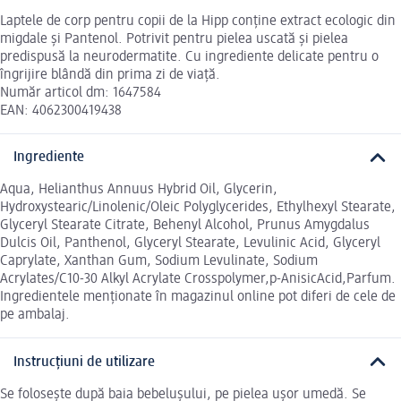
Laptele de corp pentru copii de la Hipp conține extract ecologic din
migdale și Pantenol. Potrivit pentru pielea uscată și pielea
predispusă la neurodermatite. Cu ingrediente delicate pentru o
îngrijire blândă din prima zi de viață.
Număr articol dm: 1647584
EAN: 4062300419438
Ingrediente
Aqua, Helianthus Annuus Hybrid Oil, Glycerin,
Hydroxystearic/Linolenic/Oleic Polyglycerides, Ethylhexyl Stearate,
Glyceryl Stearate Citrate, Behenyl Alcohol, Prunus Amygdalus
Dulcis Oil, Panthenol, Glyceryl Stearate, Levulinic Acid, Glyceryl
Caprylate, Xanthan Gum, Sodium Levulinate, Sodium
Acrylates/C10-30 Alkyl Acrylate Crosspolymer,p-AnisicAcid,Parfum.
Ingredientele menționate în magazinul online pot diferi de cele de
pe ambalaj.
Instrucțiuni de utilizare
Se folosește după baia bebelușului, pe pielea ușor umedă. Se