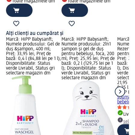
Toate magazinele dm
Toate magazinele dm
Alți clienți au cumpărat și
Marcă: HiPP Babysanft;
Marcă: HiPP Babysanft;
Marcă: H
Numele produsului: Gel de
Numele produsului: 2în1
Numele p
duş &şampon, 400 ml;
șampon și gel de duș
Rezervă 
Preț: 33,95 lei; Preț de
pentru bebeluși, foca, 200
pentru b
bază: 0,4 l (84,88 lei pe 1 l);
ml; Preț: 25,95 lei; Preț de
Preț: 21,
Disponibilitate: Status
bază: 0,2 l (129,75 lei pe 1
bază: 0,2
verde Livrabil, Status gri
l); Disponibilitate: Status
l); Dispo
selectare magazin dm
verde Livrabil, Status gri
verde Liv
selectare magazin dm
selectar
21,95 lei
0,25 l (87
HiPP Bab
spumă de
bebeluși
Livrab
selec