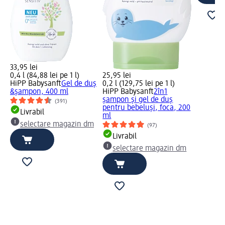
33,95 lei
0,4 l (84,88 lei pe 1 l)
25,95 lei
HiPP Babysanft
Gel de duş
0,2 l (129,75 lei pe 1 l)
&şampon, 400 ml
HiPP Babysanft
2în1
șampon și gel de duș
(391)
pentru bebeluși, foca, 200
Livrabil
ml
selectare magazin dm
(97)
Livrabil
selectare magazin dm