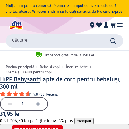
Mulțumim pentru comandă. Momentan timpul de livrare este de 5
zile lucrătoare. Vă recomandăm să folosiți serviciul de Ridicare Expres
Căutare
Transport gratuit de la 150 Lei
Pagina principală
Bebe și copii
Îngrijire bebe
Creme și uleiuri pentru copii
HiPP Babysanft
Lapte de corp pentru bebeluși,
300 ml
4.8
(
88 Recenzii
)
31,95 lei
0,3 l (106,50 lei pe 1 l)
Inclusiv TVA plus
transport