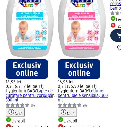
corp&păr
bambus,
Livrab
Toate
18,95 lei
16,95 lei
0,3 l (63,17 lei pe 1 l)
0,3 l (56,50 lei pe 1 l)
Hygienium BABY
Lapte de
Hygienium BABY
Loțiune
curățare pentru corp&păr,
pentru piele sensibilă, 300
300 ml
ml
(0)
(0)
Notă
Notă
Livrabil
Livrabil