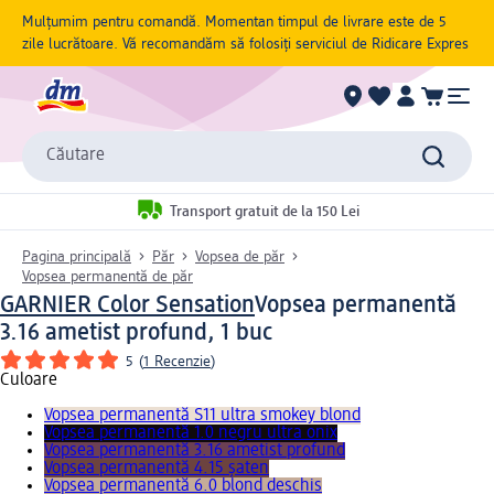
Mulțumim pentru comandă. Momentan timpul de livrare este de 5
zile lucrătoare. Vă recomandăm să folosiți serviciul de Ridicare Expres
Căutare
Transport gratuit de la 150 Lei
Pagina principală
Păr
Vopsea de păr
Vopsea permanentă de păr
GARNIER Color Sensation
Vopsea permanentă
3.16 ametist profund, 1 buc
5
(
1 Recenzie
)
Culoare
Vopsea permanentă S11 ultra smokey blond
Vopsea permanentă 1.0 negru ultra onix
Vopsea permanentă 3.16 ametist profund
Vopsea permanentă 4.15 şaten
Vopsea permanentă 6.0 blond deschis