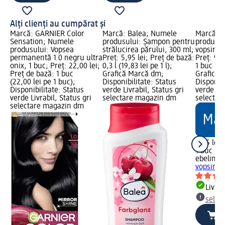
Alți clienți au cumpărat și
Marcă: GARNIER Color
Marcă: Balea; Numele
Marcă: e
Sensation; Numele
produsului: Șampon pentru
produsul
produsului: Vopsea
strălucirea părului, 300 ml;
vopsirea 
permanentă 1.0 negru ultra
Preț: 5,95 lei; Preț de bază:
Preț: 9,9
onix, 1 buc; Preț: 22,00 lei;
0,3 l (19,83 lei pe 1 l);
1 buc (9,
Preț de bază: 1 buc
Grafică Marcă dm;
Grafică 
(22,00 lei pe 1 buc);
Disponibilitate: Status
Disponibi
Disponibilitate: Status
verde Livrabil, Status gri
verde Liv
verde Livrabil, Status gri
selectare magazin dm
selectar
selectare magazin dm
9,95 lei
1 buc (9,
ebelin
Pe
vopsirea 
Livrab
selec