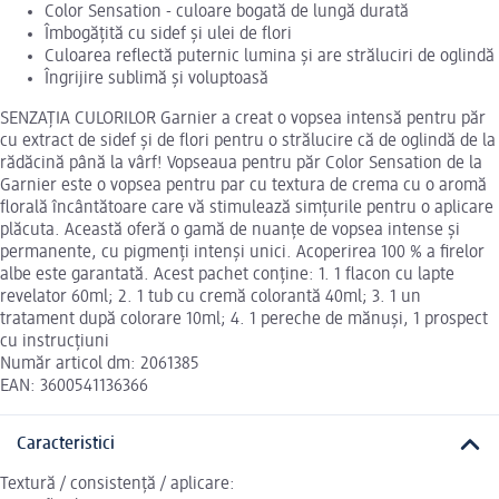
Color Sensation - culoare bogată de lungă durată
Îmbogățită cu sidef și ulei de flori
Culoarea reflectă puternic lumina și are străluciri de oglindă
Îngrijire sublimă și voluptoasă
SENZAȚIA CULORILOR Garnier a creat o vopsea intensă pentru păr
cu extract de sidef și de flori pentru o strălucire că de oglindă de la
rădăcină până la vârf! Vopseaua pentru păr Color Sensation de la
Garnier este o vopsea pentru par cu textura de crema cu o aromă
florală încântătoare care vă stimulează simțurile pentru o aplicare
plăcuta. Această oferă o gamă de nuanțe de vopsea intense și
permanente, cu pigmenți intenși unici. Acoperirea 100 % a firelor
albe este garantată. Acest pachet conține: 1. 1 flacon cu lapte
revelator 60ml; 2. 1 tub cu cremă colorantă 40ml; 3. 1 un
tratament după colorare 10ml; 4. 1 pereche de mănuși, 1 prospect
cu instrucțiuni
Număr articol dm: 2061385
EAN: 3600541136366
Caracteristici
Textură / consistență / aplicare: