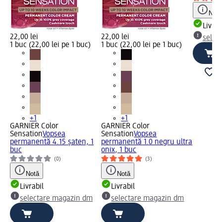
Notă
Livrab
22,00 lei
22,00 lei
selec
1 buc (22,00 lei pe 1 buc)
1 buc (22,00 lei pe 1 buc)
+1
+1
GARNIER Color
GARNIER Color
Sensation
Vopsea
Sensation
Vopsea
permanentă 4.15 şaten, 1
permanentă 1.0 negru ultra
buc
onix, 1 buc
(0)
(3)
Notă
Notă
Livrabil
Livrabil
selectare magazin dm
selectare magazin dm