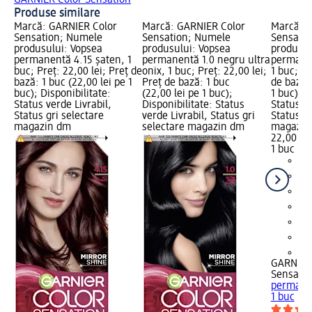
Produse similare
Marcă: GARNIER Color
Marcă: GARNIER Color
Marcă: G
Sensation; Numele
Sensation; Numele
Sensati
produsului: Vopsea
produsului: Vopsea
produsul
permanentă 4.15 şaten, 1
permanentă 1.0 negru ultra
permanen
buc; Preț: 22,00 lei; Preț de
onix, 1 buc; Preț: 22,00 lei;
1 buc; Pr
bază: 1 buc (22,00 lei pe 1
Preț de bază: 1 buc
de bază: 
buc); Disponibilitate:
(22,00 lei pe 1 buc);
1 buc); D
Status verde Livrabil,
Disponibilitate: Status
Status ve
Status gri selectare
verde Livrabil, Status gri
Status gr
magazin dm
selectare magazin dm
magazin
22,00 lei
1 buc (22
+1
GARNIER
Sensatio
permanen
1 buc