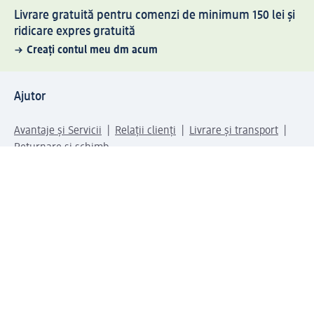
Livrare gratuită pentru comenzi de minimum 150 lei și
ridicare expres gratuită
Creați contul meu dm acum
Ajutor
Avantaje și Servicii
Relații clienți
Livrare și transport
Returnare și schimb
Compania dm
Compania
Responsabilitate
Carieră
Presă
Structura corporativă
Universul produselor dm
Lumea dm