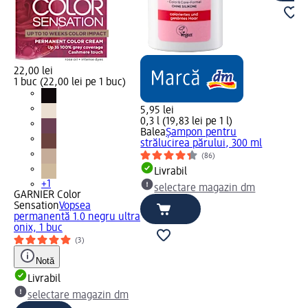
22,00 lei
1 buc (22,00 lei pe 1 buc)
5,95 lei
0,3 l (19,83 lei pe 1 l)
Balea
Șampon pentru
strălucirea părului, 300 ml
(86)
Livrabil
+1
selectare magazin dm
GARNIER Color
Sensation
Vopsea
permanentă 1.0 negru ultra
onix, 1 buc
(3)
Notă
Livrabil
selectare magazin dm