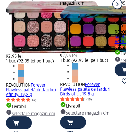
magazin dm
44,95 lei
1 buc (44
REVOLUT
paletă de
Rose, 16
Livrab
92,95 lei
92,95 lei
1 buc (92,95 lei pe 1 buc)
selec
1 buc (92,95 lei pe 1 buc)
REVOLUTION
Forever
REVOLUTION
Forever
Flawless paletă de farduri
Flawless paletă de farduri
Birds of..., 19,8 g
Afinity, 19,8 g
(10)
(4)
Livrabil
Livrabil
selectare magazin dm
selectare magazin dm