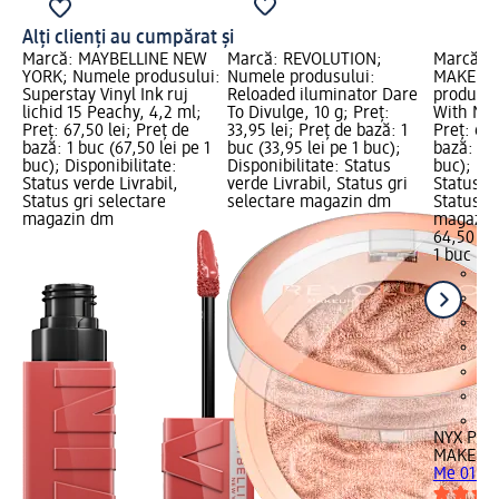
Alți clienți au cumpărat și
Marcă: MAYBELLINE NEW
Marcă: REVOLUTION;
Marcă: 
YORK; Numele produsului:
Numele produsului:
MAKEUP;
Superstay Vinyl Ink ruj
Reloaded iluminator Dare
produsul
lichid 15 Peachy, 4,2 ml;
To Divulge, 10 g; Preț:
With Me 0
Preț: 67,50 lei; Preț de
33,95 lei; Preț de bază: 1
Preț: 64,
bază: 1 buc (67,50 lei pe 1
buc (33,95 lei pe 1 buc);
bază: 1 b
buc); Disponibilitate:
Disponibilitate: Status
buc); Dis
Status verde Livrabil,
verde Livrabil, Status gri
Status ve
Status gri selectare
selectare magazin dm
Status gr
magazin dm
magazin
64,50 lei
1 buc (64
+2
NYX PRO
MAKEUP
Me 01 Fai