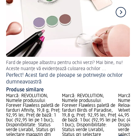
Fard de pleoape albastru pentru ochii verzi? Mai bine, nu!
Cu
Aceste nuanțe vă evidențează culoarea ochilor ...
Ma
Perfect! Acest fard de pleoape se potrivește ochilor
dumneavoastră
Produse similare
Marcă: REVOLUTION;
Marcă: REVOLUTION;
Marcă: 
Numele produsului:
Numele produsului:
Numele p
Forever Flawless paletă de
Forever Flawless paletă de
Reloaded
farduri Afinity, 19,8 g; Preț:
farduri Birds of Paradise,
Velvet Ro
92,95 lei; Preț de bază: 1
19,8 g; Preț: 92,95 lei; Preț
44,95 lei
buc (92,95 lei pe 1 buc);
de bază: 1 buc (92,95 lei pe
buc (44,9
Disponibilitate: Status
1 buc); Disponibilitate:
Disponibi
verde Livrabil, Status gri
Status verde Livrabil,
verde Liv
selectare magazin dm
Status gri selectare
selectar