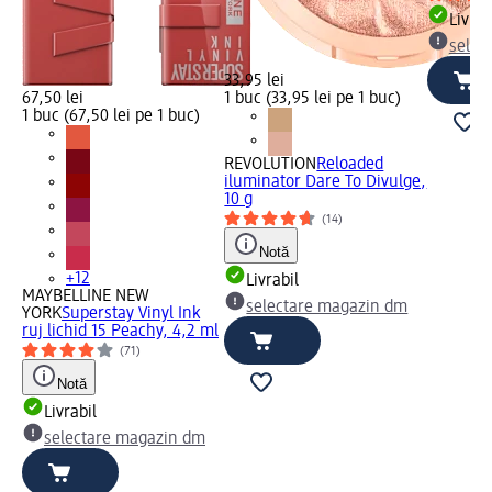
Livrab
selec
33,95 lei
67,50 lei
1 buc (33,95 lei pe 1 buc)
1 buc (67,50 lei pe 1 buc)
REVOLUTION
Reloaded
iluminator Dare To Divulge,
10 g
(14)
Notă
+12
Livrabil
MAYBELLINE NEW
selectare magazin dm
YORK
Superstay Vinyl Ink
ruj lichid 15 Peachy, 4,2 ml
(71)
Notă
Livrabil
selectare magazin dm