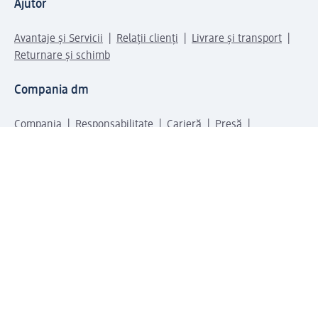
Ajutor
Avantaje și Servicii
Relații clienți
Livrare și transport
Returnare și schimb
Compania dm
Compania
Responsabilitate
Carieră
Presă
Structura corporativă
Universul produselor dm
Lumea dm
Metode de plată