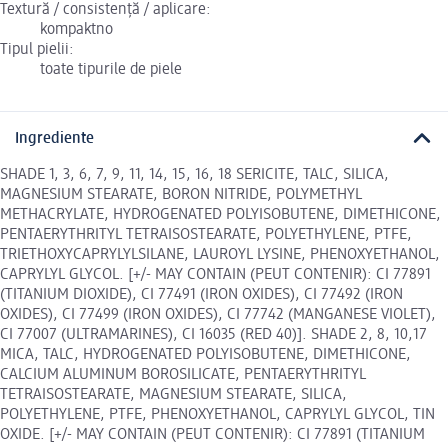
Textură / consistență / aplicare:
kompaktno
Tipul pielii:
toate tipurile de piele
Ingrediente
SHADE 1, 3, 6, 7, 9, 11, 14, 15, 16, 18 SERICITE, TALC, SILICA,
MAGNESIUM STEARATE, BORON NITRIDE, POLYMETHYL
METHACRYLATE, HYDROGENATED POLYISOBUTENE, DIMETHICONE,
PENTAERYTHRITYL TETRAISOSTEARATE, POLYETHYLENE, PTFE,
TRIETHOXYCAPRYLYLSILANE, LAUROYL LYSINE, PHENOXYETHANOL,
CAPRYLYL GLYCOL. [+/- MAY CONTAIN (PEUT CONTENIR): CI 77891
(TITANIUM DIOXIDE), CI 77491 (IRON OXIDES), CI 77492 (IRON
OXIDES), CI 77499 (IRON OXIDES), CI 77742 (MANGANESE VIOLET),
CI 77007 (ULTRAMARINES), CI 16035 (RED 40)]. SHADE 2, 8, 10,17
MICA, TALC, HYDROGENATED POLYISOBUTENE, DIMETHICONE,
CALCIUM ALUMINUM BOROSILICATE, PENTAERYTHRITYL
TETRAISOSTEARATE, MAGNESIUM STEARATE, SILICA,
POLYETHYLENE, PTFE, PHENOXYETHANOL, CAPRYLYL GLYCOL, TIN
OXIDE. [+/- MAY CONTAIN (PEUT CONTENIR): CI 77891 (TITANIUM