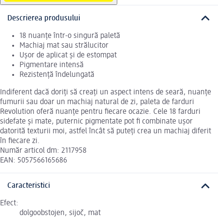
Descrierea produsului
18 nuanțe într-o singură paletă
Machiaj mat sau strălucitor
Ușor de aplicat și de estompat
Pigmentare intensă
Rezistență îndelungată
Indiferent dacă doriți să creați un aspect intens de seară, nuanțe
fumurii sau doar un machiaj natural de zi, paleta de farduri
Revolution oferă nuanțe pentru fiecare ocazie. Cele 18 farduri
sidefate și mate, puternic pigmentate pot fi combinate ușor
datorită texturii moi, astfel încât să puteți crea un machiaj diferit
în fiecare zi.
Număr articol dm: 2117958
EAN: 5057566165686
Caracteristici
Efect:
dolgoobstojen, sijoč, mat