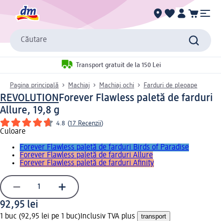
Căutare
Transport gratuit de la 150 Lei
Pagina principală
Machiaj
Machiaj ochi
Farduri de pleoape
REVOLUTION
Forever Flawless paletă de farduri
Allure, 19,8 g
4.8
(
17 Recenzii
)
Culoare
Forever Flawless paletă de farduri Birds of Paradise
Forever Flawless paletă de farduri Allure
Forever Flawless paletă de farduri Afinity
92,95 lei
1 buc (92,95 lei pe 1 buc)
Inclusiv TVA plus
transport