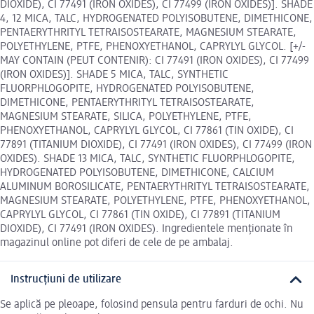
DIOXIDE), CI 77491 (IRON OXIDES), CI 77499 (IRON OXIDES)]. SHADE
4, 12 MICA, TALC, HYDROGENATED POLYISOBUTENE, DIMETHICONE,
PENTAERYTHRITYL TETRAISOSTEARATE, MAGNESIUM STEARATE,
POLYETHYLENE, PTFE, PHENOXYETHANOL, CAPRYLYL GLYCOL. [+/-
MAY CONTAIN (PEUT CONTENIR): CI 77491 (IRON OXIDES), CI 77499
(IRON OXIDES)]. SHADE 5 MICA, TALC, SYNTHETIC
FLUORPHLOGOPITE, HYDROGENATED POLYISOBUTENE,
DIMETHICONE, PENTAERYTHRITYL TETRAISOSTEARATE,
MAGNESIUM STEARATE, SILICA, POLYETHYLENE, PTFE,
PHENOXYETHANOL, CAPRYLYL GLYCOL, CI 77861 (TIN OXIDE), CI
77891 (TITANIUM DIOXIDE), CI 77491 (IRON OXIDES), CI 77499 (IRON
OXIDES). SHADE 13 MICA, TALC, SYNTHETIC FLUORPHLOGOPITE,
HYDROGENATED POLYISOBUTENE, DIMETHICONE, CALCIUM
ALUMINUM BOROSILICATE, PENTAERYTHRITYL TETRAISOSTEARATE,
MAGNESIUM STEARATE, POLYETHYLENE, PTFE, PHENOXYETHANOL,
CAPRYLYL GLYCOL, CI 77861 (TIN OXIDE), CI 77891 (TITANIUM
DIOXIDE), CI 77491 (IRON OXIDES). Ingredientele menționate în
magazinul online pot diferi de cele de pe ambalaj.
Instrucțiuni de utilizare
Se aplică pe pleoape, folosind pensula pentru farduri de ochi. Nu