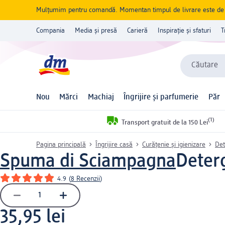
Mulțumim pentru comandă. Momentan timpul de livrare este de 5 
Compania
Media și presă
Carieră
Inspirație și sfaturi
T
Căutare
Nou
Mărci
Machiaj
Îngrijire și parfumerie
Păr
(1)
Transport gratuit de la 150 Lei
Pagina principală
Îngrijire casă
Curățenie și igienizare
Det
Spuma di Sciampagna
Deterg
4.9
(
8 Recenzii
)
35,95 lei