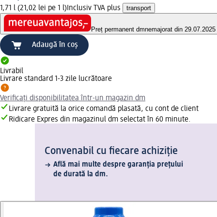
1,71 l (21,02 lei pe 1 l)
Inclusiv TVA plus
transport
Preț permanent dm
nemajorat din 29.07.2025
Adaugă în coș
Livrabil
Livrare standard 1-3 zile lucrătoare
Verificați disponibilitatea într-un magazin dm
Livrare gratuită la orice comandă plasată, cu cont de client
Ridicare Expres din magazinul dm selectat în 60 minute.
Convenabil cu fiecare achiziție
Află mai multe despre garanția prețului
de durată la dm.