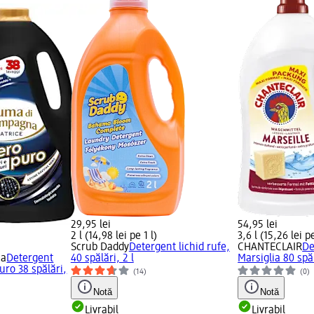
29,95 lei
54,95 lei
2 l (14,98 lei pe 1 l)
3,6 l (15,26 lei pe
)
Scrub Daddy
Detergent lichid rufe,
CHANTECLAIR
De
na
Detergent
40 spălări, 2 l
Marsiglia 80 spăl
uro 38 spălări,
(14)
(0)
Notă
Notă
Livrabil
Livrabil