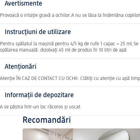
Avertismente
Provoacă o iritație gravă a ochilor.A nu se lăsa la îndemâna copiilor
Instrucțiuni de utilizare
Pentru spălatul la mașină pentru 4/5 kg de rufe 1 capac = 25 ml.Se
spălarea manuală: dizolvați 45 ml de produs în 10 litri de apă
Atenționări
Atenție ÎN CAZ DE CONTACT CU OCHII: Clătiți cu atenție cu apă timp d
Informații de depozitare
A se păstra într-un loc răcoros și uscat
Recomandări