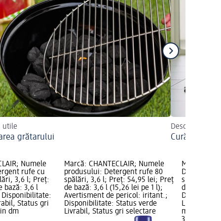
 utile
Descoperiți sfat
area grătarului
Curățarea fai
CLAIR; Numele
Marcă: CHANTECLAIR; Numele
Marcă: Plan
ergent rufe cu
produsului: Detergent rufe 80
Detergent d
ări, 3,6 l; Preț:
spălări, 3,6 l; Preț: 54,95 lei; Preț
spălări, 1,6 
e bază: 3,6 l
de bază: 3,6 l (15,26 lei pe 1 l);
de bază: 1,16
; Disponibilitate:
Avertisment de pericol: iritant.;
Disponibilit
abil, Status gri
Disponibilitate: Status verde
Livrabil, St
zin dm
Livrabil, Status gri selectare
magazin d
35,95 lei