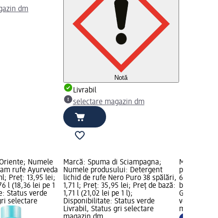
gazin dm
Notă
Livrabil
selectare magazin dm
'Oriente; Numele
Marcă: Spuma di Sciampagna;
Marcă: FEL
sam rufe Ayurveda
Numele produsului: Detergent
produsului:
l; Preț: 13,95 lei;
lichid de rufe Nero Puro 38 spălări,
650 ml; Preț
6 l (18,36 lei pe 1
1,71 l; Preț: 35,95 lei; Preț de bază:
bază: 0,65 l 
te: Status verde
1,71 l (21,02 lei pe 1 l);
Grafică NOU;
gri selectare
Disponibilitate: Status verde
verde Livrab
Livrabil, Status gri selectare
magazin d
magazin dm