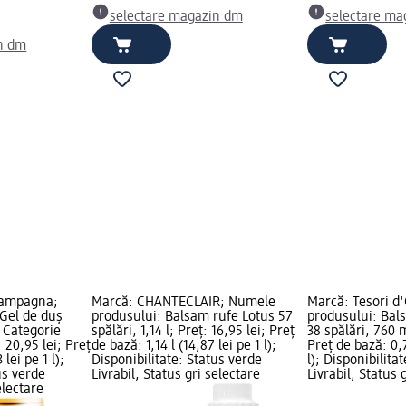
selectare magazin dm
selectare ma
n dm
iampagna;
Marcă: CHANTECLAIR; Numele
Marcă: Tesori d
Gel de duș
produsului: Balsam rufe Lotus 57
produsului: Bal
 Categorie
spălări, 1,14 l; Preț: 16,95 lei; Preț
38 spălări, 760 m
: 20,95 lei; Preț
de bază: 1,14 l (14,87 lei pe 1 l);
Preț de bază: 0,7
lei pe 1 l);
Disponibilitate: Status verde
l); Disponibilita
us verde
Livrabil, Status gri selectare
Livrabil, Status 
electare