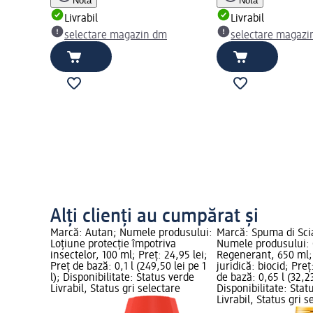
Notă
Notă
Livrabil
Livrabil
selectare magazin dm
selectare magazi
Alți clienți au cumpărat și
Marcă: Autan; Numele produsului:
Marcă: Spuma di Sc
Loțiune protecție împotriva
Numele produsului: 
insectelor, 100 ml; Preț: 24,95 lei;
Regenerant, 650 ml;
Preț de bază: 0,1 l (249,50 lei pe 1
juridică: biocid; Preț
l); Disponibilitate: Status verde
de bază: 0,65 l (32,23 
Livrabil, Status gri selectare
Disponibilitate: Stat
Livrabil, Status gri s