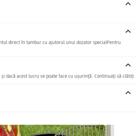
ntul direct în tambur cu ajutorul unui dozator specialPentru
i dacă acest lucru se poate face cu ușurință. Continuați să clătiți.