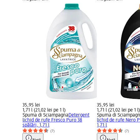
35,95 lei
35,95 lei
1,71 l (21,02 lei pe 1 l)
1,71 l (21,02 lei pe 1 l
Spuma di Sciampagna
Detergent
Spuma di Sciampag
lichid de rufe Fresco Puro 38
lichid de rufe Nero P
spălări, 1,71 l
1,71 l
(7)
(7)