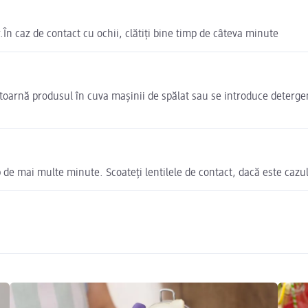
.În caz de contact cu ochii, clătiți bine timp de câteva minute
 toarnă produsul în cuva mașinii de spălat sau se introduce deterge
e mai multe minute. Scoateți lentilele de contact, dacă este cazul ș