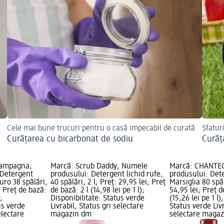
Cele mai bune trucuri pentru o casă impecabil de curată
Sfaturi
Curățarea cu bicarbonat de sodiu
Curăț
iampagna;
Marcă: Scrub Daddy; Numele
Marcă: CHANTE
 Detergent
produsului: Detergent lichid rufe,
produsului: Det
uro 38 spălări,
40 spălări, 2 l; Preț: 29,95 lei; Preț
Marsiglia 80 spăl
i; Preț de bază:
de bază: 2 l (14,98 lei pe 1 l);
54,95 lei; Preț d
;
Disponibilitate: Status verde
(15,26 lei pe 1 l)
us verde
Livrabil, Status gri selectare
Status verde Livr
electare
magazin dm
selectare maga