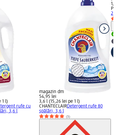
1,16 l (30,99 
Planet
Deter
20 spălări, 1
Notă
Livrabil
selectar
magazin dm
54,95 lei
 1 l)
3,6 l (15,26 lei pe 1 l)
tergent rufe cu
CHANTECLAIR
Detergent rufe 80
ări, 3,6 l
spălări, 3,6 l
(3)