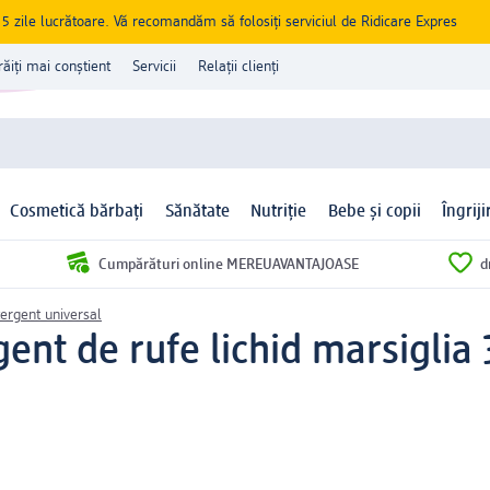
zile lucrătoare. Vă recomandăm să folosiți serviciul de Ridicare Expres
răiți mai conștient
Servicii
Relații clienți
Cosmetică bărbați
Sănătate
Nutriție
Bebe și copii
Îngrij
Cumpărături online MEREUAVANTAJOASE
d
ergent universal
ent de rufe lichid marsiglia 