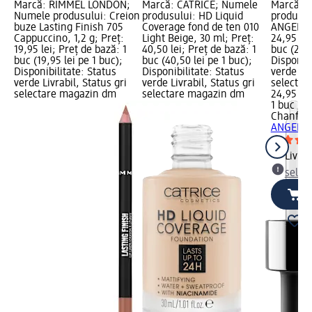
Marcă: RIMMEL LONDON;
Marcă: CATRICE; Numele
Marcă: C
Numele produsului: Creion
produsului: HD Liquid
produsul
buze Lasting Finish 705
Coverage fond de ten 010
ANGEL, 3
Cappuccino, 1,2 g; Preț:
Light Beige, 30 ml; Preț:
24,95 lei
19,95 lei; Preț de bază: 1
40,50 lei; Preț de bază: 1
buc (24,9
buc (19,95 lei pe 1 buc);
buc (40,50 lei pe 1 buc);
Disponibi
Disponibilitate: Status
Disponibilitate: Status
verde Liv
verde Livrabil, Status gri
verde Livrabil, Status gri
selectar
selectare magazin dm
selectare magazin dm
24,95 lei
1 buc (24
Chanfie
A
ANGEL, 
Livrab
selec