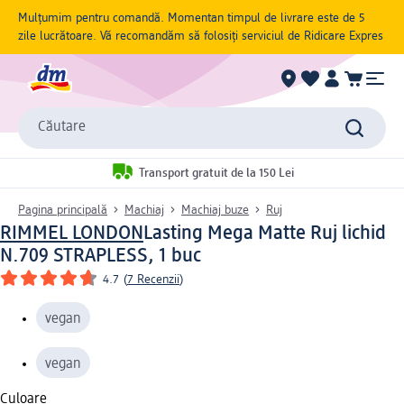
Mulțumim pentru comandă. Momentan timpul de livrare este de 5
zile lucrătoare. Vă recomandăm să folosiți serviciul de Ridicare Expres
Căutare
Transport gratuit de la 150 Lei
Pagina principală
Machiaj
Machiaj buze
Ruj
RIMMEL LONDON
Lasting Mega Matte Ruj lichid
N.709 STRAPLESS, 1 buc
4.7
(
7 Recenzii
)
vegan
vegan
Culoare