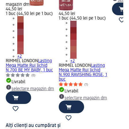
selec
magazin dm
44,50 lei
1 buc (44,50 lei pe 1 buc)
44,50 lei
1 buc (44,50 lei pe 1 buc)
+2
RIMMEL LONDON
Lasting
+2
Mega Matte Ruj lichid
RIMMEL LONDON
Lasting
N.700 BE MY BABY, 1 buc
Mega Matte Ruj lichid
N.900 RAVISHING ROSE, 1
(0)
buc
Livrabil
(1)
selectare magazin dm
Livrabil
selectare magazin dm
Alți clienți au cumpărat și