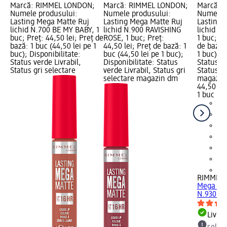
Marcă: RIMMEL LONDON;
Marcă: RIMMEL LONDON;
Marcă: 
Numele produsului:
Numele produsului:
Numele p
Lasting Mega Matte Ruj
Lasting Mega Matte Ruj
Lasting 
lichid N.700 BE MY BABY, 1
lichid N.900 RAVISHING
lichid N
buc; Preț: 44,50 lei; Preț de
ROSE, 1 buc; Preț:
1 buc; Pr
bază: 1 buc (44,50 lei pe 1
44,50 lei; Preț de bază: 1
de bază: 
buc); Disponibilitate:
buc (44,50 lei pe 1 buc);
1 buc); D
Status verde Livrabil,
Disponibilitate: Status
Status ve
Status gri selectare
verde Livrabil, Status gri
Status gr
selectare magazin dm
magazin
44,50 lei
1 buc (44
+2
RIMMEL
Mega Mat
N.930 RU
Livrab