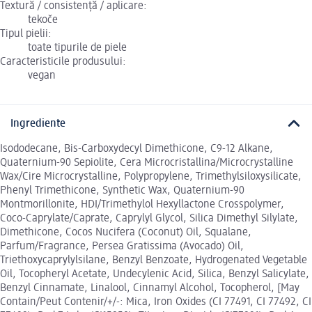
Textură / consistență / aplicare:
tekoče
Tipul pielii:
toate tipurile de piele
Caracteristicile produsului:
vegan
Ingrediente
Isododecane, Bis-Carboxydecyl Dimethicone, C9-12 Alkane,
Quaternium-90 Sepiolite, Cera Microcristallina/Microcrystalline
Wax/Cire Microcrystalline, Polypropylene, Trimethylsiloxysilicate,
Phenyl Trimethicone, Synthetic Wax, Quaternium-90
Montmorillonite, HDI/Trimethylol Hexyllactone Crosspolymer,
Coco-Caprylate/Caprate, Caprylyl Glycol, Silica Dimethyl Silylate,
Dimethicone, Cocos Nucifera (Coconut) Oil, Squalane,
Parfum/Fragrance, Persea Gratissima (Avocado) Oil,
Triethoxycaprylylsilane, Benzyl Benzoate, Hydrogenated Vegetable
Oil, Tocopheryl Acetate, Undecylenic Acid, Silica, Benzyl Salicylate,
Benzyl Cinnamate, Linalool, Cinnamyl Alcohol, Tocopherol, [May
Contain/Peut Contenir/+/-: Mica, Iron Oxides (CI 77491, CI 77492, CI