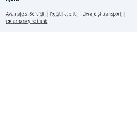
Avantaje și Servicii
Relații clienți
Livrare și transport
Returnare și schimb
Compania dm
Compania
Responsabilitate
Carieră
Presă
Structura corporativă
Universul produselor dm
Lumea dm
Metode de plată