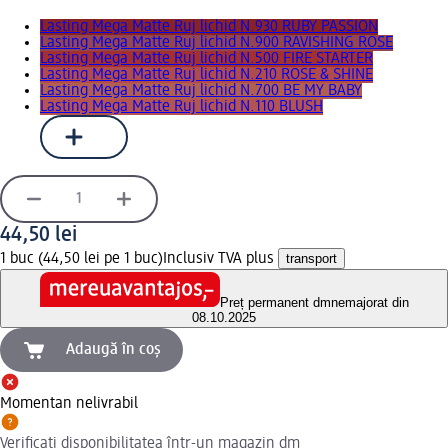
Lasting Mega Matte Ruj lichid N.930 RUBY PASSION
Lasting Mega Matte Ruj lichid N.900 RAVISHING ROSE
Lasting Mega Matte Ruj lichid N.500 FIRE STARTER
Lasting Mega Matte Ruj lichid N.210 ROSE & SHINE
Lasting Mega Matte Ruj lichid N.700 BE MY BABY
Lasting Mega Matte Ruj lichid N.110 BLUSH
44,50 lei
1 buc (44,50 lei pe 1 buc)
Inclusiv TVA plus
transport
Preț permanent dm
nemajorat din
08.10.2025
Adaugă în coș
Momentan nelivrabil
Verificați disponibilitatea într-un magazin dm