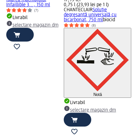
Infaillible 3..., 150 ml
0,75 l (23,93 lei pe 1 l)
CHANTECLAIR
Soluție
(7)
degresantă universală cu
Livrabil
bicarbonat, 750 ml
biocid
selectare magazin dm
(8)
Notă
Livrabil
selectare magazin dm