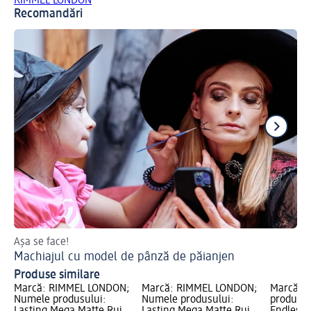
RIMMEL LONDON
Recomandări
Așa se face!
Ha
Machiajul cu model de pânză de păianjen
Ma
Produse similare
Marcă: RIMMEL LONDON;
Marcă: RIMMEL LONDON;
Marcă: 
Numele produsului:
Numele produsului:
produsulu
Lasting Mega Matte Ruj
Lasting Mega Matte Ruj
Endless 