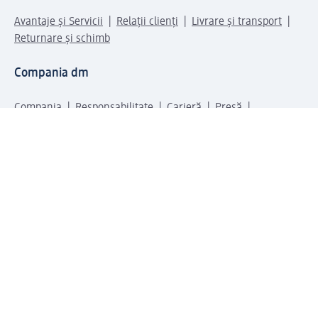
Avantaje și Servicii
Relații clienți
Livrare și transport
Returnare și schimb
Compania dm
Compania
Responsabilitate
Carieră
Presă
Structura corporativă
Universul produselor dm
Lumea dm
Metode de plată