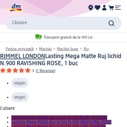
Căutare
Transport gratuit de la 150 Lei
Pagina principală
Machiaj
Machiaj buze
Ruj
RIMMEL LONDON
Lasting Mega Matte Ruj lichid
N.900 RAVISHING ROSE, 1 buc
5
(
1 Recenzie
)
vegan
vegan
Culoare
Lasting Mega Matte Ruj lichid N.930 RUBY PASSION
Lasting Mega Matte Ruj lichid N.900 RAVISHING ROSE
Lasting Mega Matte Ruj lichid N.500 FIRE STARTER