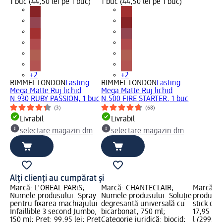
1 buc (44,50 lei pe 1 buc)
1 buc (44,50 lei pe 1 buc)
+2
+2
RIMMEL LONDON
Lasting
RIMMEL LONDON
Lasting
Mega Matte Ruj lichid
Mega Matte Ruj lichid
N.930 RUBY PASSION, 1 buc
N.500 FIRE STARTER, 1 buc
(3)
(68)
Livrabil
Livrabil
selectare magazin dm
selectare magazin dm
Alți clienți au cumpărat și
Marcă: L'ORÉAL PARiS;
Marcă: CHANTECLAIR;
Marcă: l
Numele produsului: Spray
Numele produsului: Soluție
produsul
pentru fixarea machiajului
degresantă universală cu
stick ori
Infaillible 3 second Jumbo,
bicarbonat, 750 ml;
17,95 lei
150 ml; Preț: 99,95 lei; Preț
Categorie juridică: biocid;
l (299,17 