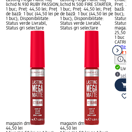
lichid N.930 RUBY PASSION,
lichid N.500 FIRE STARTER,
Preț: 25,
1 buc; Preț: 44,50 lei; Preț
1 buc; Preț: 44,50 lei; Preț
bază: 1 b
de bază: 1 buc (44,50 lei pe
de bază: 1 buc (44,50 lei pe
buc); Dis
1 buc); Disponibilitate:
1 buc); Disponibilitate:
Status ve
Status verde Livrabil,
Status verde Livrabil,
Status gr
Status gri selectare
Status gri selectare
magazin
25,50 lei
1 buc (25
CATRICE
Matte 09
Notă
Livrab
selec
magazin dm
magazin dm
44,50 lei
44,50 lei