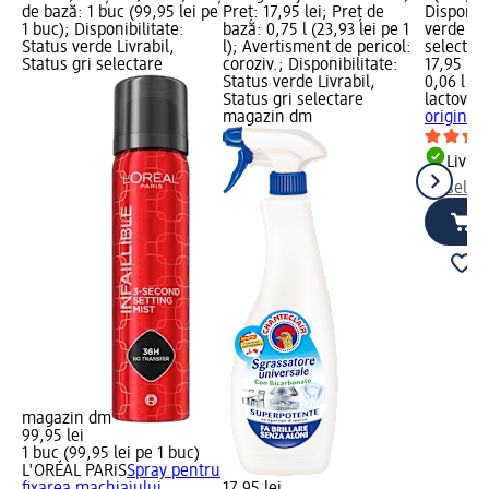
de bază: 1 buc (99,95 lei pe
Preț: 17,95 lei; Preț de
Disponibi
1 buc); Disponibilitate:
bază: 0,75 l (23,93 lei pe 1
verde Liv
Status verde Livrabil,
l); Avertisment de pericol:
selectar
Status gri selectare
coroziv.; Disponibilitate:
17,95 lei
Status verde Livrabil,
0,06 l (29
Status gri selectare
lactovit
D
magazin dm
original,
Livrab
selec
magazin dm
99,95 lei
1 buc (99,95 lei pe 1 buc)
L'ORÉAL PARiS
Spray pentru
fixarea machiajului
17,95 lei