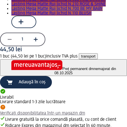
Lasting Mega Matte Ruj lichid N.210 ROSE & SHINE
Lasting Mega Matte Ruj lichid N.700 BE MY BABY
Lasting Mega Matte Ruj lichid N.110 BLUSH
44,50 lei
1 buc (44,50 lei pe 1 buc)
Inclusiv TVA plus
transport
Preț permanent dm
nemajorat din
08.10.2025
Adaugă în coș
Livrabil
Livrare standard 1-3 zile lucrătoare
Verificați disponibilitatea într-un magazin dm
Livrare gratuită la orice comandă plasată, cu cont de client
Ridicare Expres din magazinul dm selectat în 60 minute.