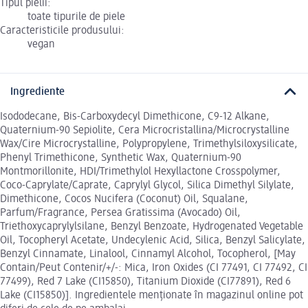
Tipul pielii:
toate tipurile de piele
Caracteristicile produsului:
vegan
Ingrediente
Isododecane, Bis-Carboxydecyl Dimethicone, C9-12 Alkane,
Quaternium-90 Sepiolite, Cera Microcristallina/Microcrystalline
Wax/Cire Microcrystalline, Polypropylene, Trimethylsiloxysilicate,
Phenyl Trimethicone, Synthetic Wax, Quaternium-90
Montmorillonite, HDI/Trimethylol Hexyllactone Crosspolymer,
Coco-Caprylate/Caprate, Caprylyl Glycol, Silica Dimethyl Silylate,
Dimethicone, Cocos Nucifera (Coconut) Oil, Squalane,
Parfum/Fragrance, Persea Gratissima (Avocado) Oil,
Triethoxycaprylylsilane, Benzyl Benzoate, Hydrogenated Vegetable
Oil, Tocopheryl Acetate, Undecylenic Acid, Silica, Benzyl Salicylate,
Benzyl Cinnamate, Linalool, Cinnamyl Alcohol, Tocopherol, [May
Contain/Peut Contenir/+/-: Mica, Iron Oxides (CI 77491, CI 77492, CI
77499), Red 7 Lake (CI15850), Titanium Dioxide (CI77891), Red 6
Lake (CI15850)]. Ingredientele menționate în magazinul online pot