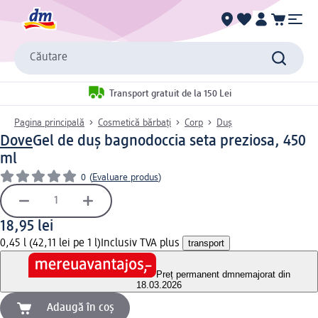
Căutare
Transport gratuit de la 150 Lei
Pagina principală
Cosmetică bărbați
Corp
Duș
Dove
Gel de duș bagnodoccia seta preziosa, 450
ml
0
(
Evaluare produs
)
18,95 lei
0,45 l (42,11 lei pe 1 l)
Inclusiv TVA plus
transport
Preț permanent dm
nemajorat din
18.03.2026
Adaugă în coș