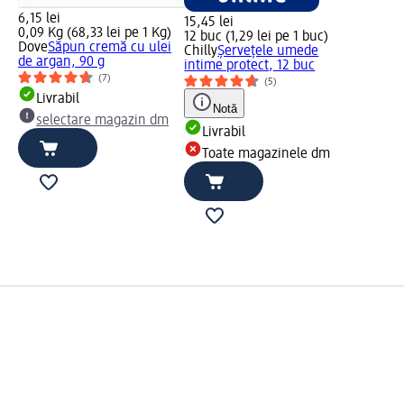
6,15 lei
15,45 lei
0,09 Kg (68,33 lei pe 1 Kg)
12 buc (1,29 lei pe 1 buc)
Dove
Săpun cremă cu ulei
Chilly
Șervețele umede
de argan, 90 g
intime protect, 12 buc
(7)
(5)
Livrabil
Notă
selectare magazin dm
Livrabil
Toate magazinele dm