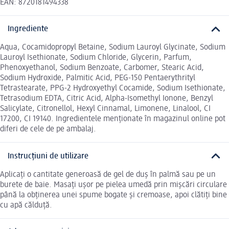
EAN: 8720181494338
Ingrediente
Aqua, Cocamidopropyl Betaine, Sodium Lauroyl Glycinate, Sodium
Lauroyl Isethionate, Sodium Chloride, Glycerin, Parfum,
Phenoxyethanol, Sodium Benzoate, Carbomer, Stearic Acid,
Sodium Hydroxide, Palmitic Acid, PEG-150 Pentaerythrityl
Tetrastearate, PPG-2 Hydroxyethyl Cocamide, Sodium Isethionate,
Tetrasodium EDTA, Citric Acid, Alpha-Isomethyl Ionone, Benzyl
Salicylate, Citronellol, Hexyl Cinnamal, Limonene, Linalool, CI
17200, CI 19140. Ingredientele menționate în magazinul online pot
diferi de cele de pe ambalaj.
Instrucțiuni de utilizare
Aplicați o cantitate generoasă de gel de duș în palmă sau pe un
burete de baie. Masați ușor pe pielea umedă prin mișcări circulare
până la obținerea unei spume bogate și cremoase, apoi clătiți bine
cu apă călduță.