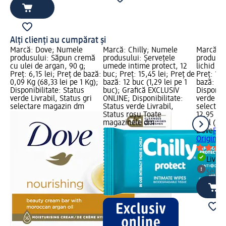
Alți clienți au cumpărat și
Marcă: Dove; Numele
Marcă: Chilly; Numele
Marcă: 
produsului: Săpun cremă
produsului: Șervețele
produsul
cu ulei de argan, 90 g;
umede intime protect, 12
lichid Or
Preț: 6,15 lei; Preț de bază:
buc; Preț: 15,45 lei; Preț de
Preț: 12,
0,09 Kg (68,33 lei pe 1 Kg);
bază: 12 buc (1,29 lei pe 1
bază: 0,5 
Disponibilitate: Status
buc); Grafică EXCLUSIV
Disponibi
verde Livrabil, Status gri
ONLINE; Disponibilitate:
verde Liv
selectare magazin dm
Status verde Livrabil,
selectar
Status roșu Toate
12,95 lei
magazinele dm
0,5 l (25,
Dove
Rez
Original
Livrab
selec