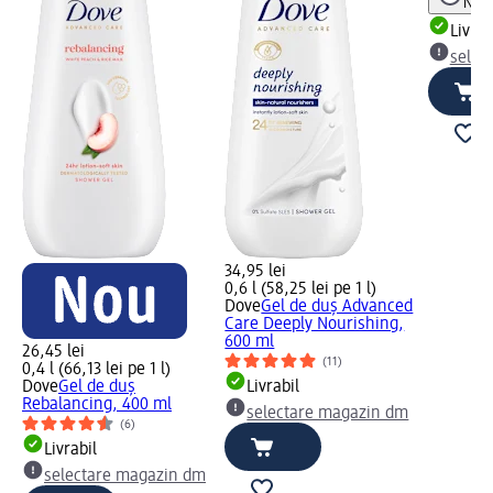
Notă
Livrab
selec
34,95 lei
0,6 l (58,25 lei pe 1 l)
Dove
Gel de duș Advanced
Care Deeply Nourishing,
600 ml
26,45 lei
(11)
0,4 l (66,13 lei pe 1 l)
Dove
Gel de duș
Livrabil
Rebalancing, 400 ml
selectare magazin dm
(6)
Livrabil
selectare magazin dm