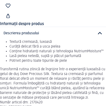
Informații despre produs
Descrierea produsului
Textură cremoasă, luxoasă
Curăță delicat fără a usca pielea
Conține hidratanți naturali și tehnologia NutriumMoisture™
Lasă pielea netedă, suplă și plăcut parfumată
Potrivit pentru toate tipurile de piele
Transformă rutina zilnică de îngrijire într-o experiență luxoa0să cu
gelul de duș Dove Precious Silk. Textura sa cremoasă și parfumul
floral delicat oferă un moment de relaxare și răsfăț pentru piele și
simțuri. Formula îmbogățită cu hidratanți naturali și tehnologia
unică NutriumMoisture™ curăță blând pielea, ajutând la refacerea
barierei naturale de protecție și lăsând pielea catifelată și fină, cu
o senzație de mătase prețioasă care persistă întreaga zi.
Număr articol dm: 2170420