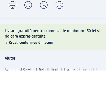
Livrare gratuită pentru comenzi de minimum 150 lei și
ridicare expres gratuită
Creați contul meu dm acum
Ajutor
Avantaje și Servicii
Relații clienți
Livrare și transport
Returnare și schimb
Compania dm
Compania
Responsabilitate
Carieră
Presă
Structura corporativă
Universul produselor dm