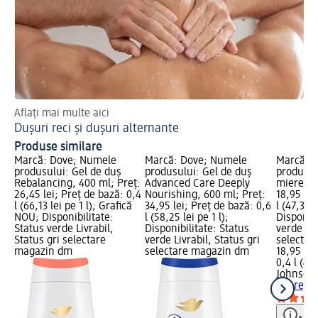
Aflați mai multe aici
Dușuri reci și dușuri alternante
Produse similare
Marcă: Dove; Numele
Marcă: Dove; Numele
Marcă: 
produsului: Gel de duș
produsului: Gel de duș
produsul
Rebalancing, 400 ml; Preț:
Advanced Care Deeply
miere, 4
26,45 lei; Preț de bază: 0,4
Nourishing, 600 ml; Preț:
18,95 lei
l (66,13 lei pe 1 l); Grafică
34,95 lei; Preț de bază: 0,6
l (47,38 l
NOU; Disponibilitate:
l (58,25 lei pe 1 l);
Disponibi
Status verde Livrabil,
Disponibilitate: Status
verde Liv
Status gri selectare
verde Livrabil, Status gri
selectar
magazin dm
selectare magazin dm
18,95 lei
0,4 l (47,
Johnson
miere, 4