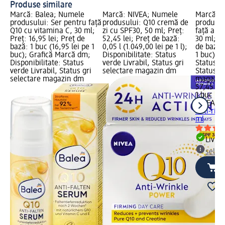
Produse similare
Marcă: Balea; Numele
Marcă: NIVEA; Numele
Marcă: 
produsului: Ser pentru față
produsului: Q10 cremă de
produsul
Q10 cu vitamina C, 30 ml;
zi cu SPF30, 50 ml; Preț:
față anti-
Preț: 16,95 lei; Preț de
52,45 lei; Preț de bază:
30 ml; Pr
bază: 1 buc (16,95 lei pe 1
0,05 l (1.049,00 lei pe 1 l);
de bază: 
buc); Grafică Marcă dm;
Disponibilitate: Status
1 buc); D
Disponibilitate: Status
verde Livrabil, Status gri
Status ve
verde Livrabil, Status gri
selectare magazin dm
Status gr
selectare magazin dm
magazin
57,45 lei
1 buc (57
NIVEA
Se
anti-rid ș
ml
Livrab
selec