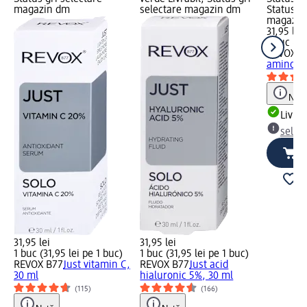
magazin dm
selectare magazin dm
Status gr
magazin
31,95 lei
1 buc (31
REVOX B
amino ac
Notă
Livrab
selec
31,95 lei
31,95 lei
1 buc (31,95 lei pe 1 buc)
1 buc (31,95 lei pe 1 buc)
REVOX B77
Just vitamin C,
REVOX B77
Just acid
30 ml
hialuronic 5%, 30 ml
(115)
(166)