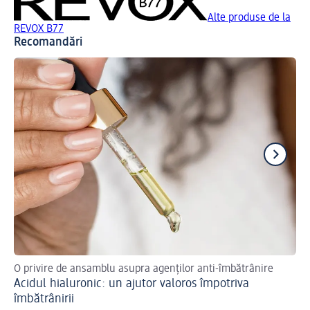
Alte produse de la
REVOX B77
Recomandări
O privire de ansamblu asupra agenților anti-îmbătrânire
Ac
Acidul hialuronic: un ajutor valoros împotriva
Sh
Ma
îmbătrânirii