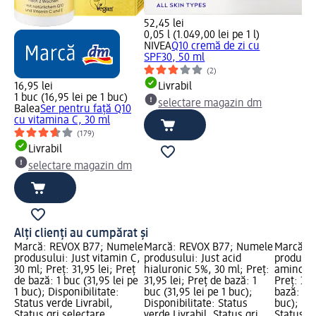
52,45 lei
0,05 l (1.049,00 lei pe 1 l)
NIVEA
Q10 cremă de zi cu
SPF30, 50 ml
(2)
16,95 lei
Livrabil
1 buc (16,95 lei pe 1 buc)
selectare magazin dm
Balea
Ser pentru față Q10
cu vitamina C, 30 ml
(179)
Livrabil
selectare magazin dm
Alți clienți au cumpărat și
Marcă: REVOX B77; Numele
Marcă: REVOX B77; Numele
Marcă: 
produsului: Just vitamin C,
produsului: Just acid
produsul
30 ml; Preț: 31,95 lei; Preț
hialuronic 5%, 30 ml; Preț:
amino ac
de bază: 1 buc (31,95 lei pe
31,95 lei; Preț de bază: 1
Preț: 31,
1 buc); Disponibilitate:
buc (31,95 lei pe 1 buc);
bază: 1 b
Status verde Livrabil,
Disponibilitate: Status
buc); Dis
Status gri selectare
verde Livrabil, Status gri
Status ve