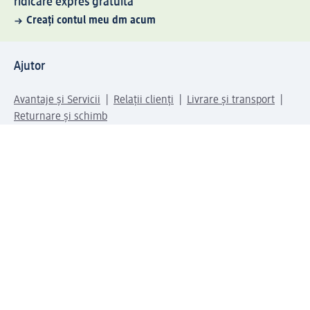
ridicare expres gratuită
Creați contul meu dm acum
Ajutor
Avantaje și Servicii
Relații clienți
Livrare și transport
Returnare și schimb
Compania dm
Compania
Responsabilitate
Carieră
Presă
Structura corporativă
Universul produselor dm
Lumea dm