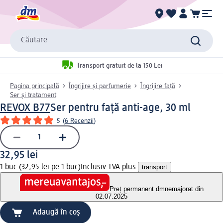
Căutare
Transport gratuit de la 150 Lei
Pagina principală
Îngrijire și parfumerie
Îngrijire față
Ser și tratament
REVOX B77
Ser pentru față anti-age, 30 ml
5
(
6 Recenzii
)
32,95 lei
1 buc (32,95 lei pe 1 buc)
Inclusiv TVA plus
transport
Preț permanent dm
nemajorat din
02.07.2025
Adaugă în coș