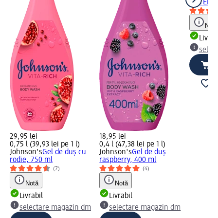
WATER, 
Notă
Livrab
selec
29,95 lei
18,95 lei
0,75 l (39,93 lei pe 1 l)
0,4 l (47,38 lei pe 1 l)
Johnson's
Gel de duș cu
Johnson's
Gel de duș
rodie, 750 ml
raspberry, 400 ml
(7)
(4)
Notă
Notă
Livrabil
Livrabil
selectare magazin dm
selectare magazin dm