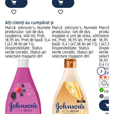
Alți clienți au cumpărat și
Marcă: Johnson's; Numele
Marcă: Johnson's; Numele
Marcă: 
produsului: Gel de duș
produsului: Gel de duș
produsul
raspberry, 400 ml; Preț:
migdale si unt de shea, 400
miere, 4
18,95 lei; Preț de bază: 0,4
ml; Preț: 18,95 lei; Preț de
18,95 lei
l (47,38 lei pe 1 l);
bază: 0,4 l (47,38 lei pe 1 l);
l (47,38 l
Disponibilitate: Status
Disponibilitate: Status
Disponibi
verde Livrabil, Status gri
verde Livrabil, Status gri
verde Liv
selectare magazin dm
selectare magazin dm
selectar
18,95 lei
0,4 l (47,
Johnson
miere, 4
Notă
Livrab
selec