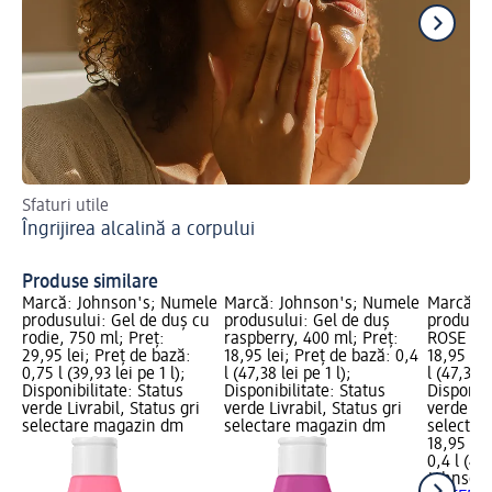
Sfaturi utile
Ac
Îngrijirea alcalină a corpului
Ch
Produse similare
Marcă: Johnson's; Numele
Marcă: Johnson's; Numele
Marcă: 
produsului: Gel de duș cu
produsului: Gel de duș
produsul
rodie, 750 ml; Preț:
raspberry, 400 ml; Preț:
ROSE WAT
29,95 lei; Preț de bază:
18,95 lei; Preț de bază: 0,4
18,95 lei
0,75 l (39,93 lei pe 1 l);
l (47,38 lei pe 1 l);
l (47,38 l
Disponibilitate: Status
Disponibilitate: Status
Disponibi
verde Livrabil, Status gri
verde Livrabil, Status gri
verde Liv
selectare magazin dm
selectare magazin dm
selectar
18,95 lei
0,4 l (47,
Johnson