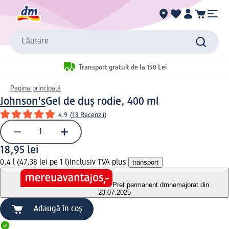
Căutare
Transport gratuit de la 150 Lei
Pagina principală
Johnson's
Gel de duș rodie, 400 ml
4.9
(
13 Recenzii
)
18,95 lei
0,4 l (47,38 lei pe 1 l)
Inclusiv TVA plus
transport
Preț permanent dm
nemajorat din
23.07.2025
Adaugă în coș