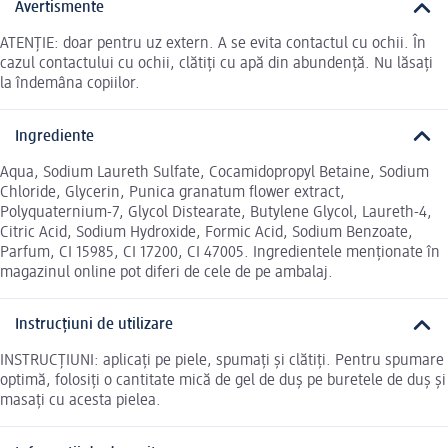
Avertismente
ATENȚIE: doar pentru uz extern. A se evita contactul cu ochii. În
cazul contactului cu ochii, clătiți cu apă din abundență. Nu lăsați
la îndemâna copiilor.
Ingrediente
Aqua, Sodium Laureth Sulfate, Cocamidopropyl Betaine, Sodium
Chloride, Glycerin, Punica granatum flower extract,
Polyquaternium-7, Glycol Distearate, Butylene Glycol, Laureth-4,
Citric Acid, Sodium Hydroxide, Formic Acid, Sodium Benzoate,
Parfum, CI 15985, CI 17200, CI 47005. Ingredientele menționate în
magazinul online pot diferi de cele de pe ambalaj.
Instrucțiuni de utilizare
INSTRUCȚIUNI: aplicați pe piele, spumați și clătiți. Pentru spumare
optimă, folosiți o cantitate mică de gel de duș pe buretele de duș și
masați cu acesta pielea.