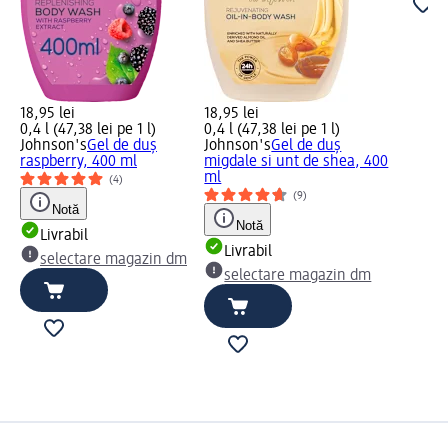
18,95 lei
18,95 lei
0,4 l (47,38 lei pe 1 l)
0,4 l (47,38 lei pe 1 l)
Johnson's
Gel de duș
Johnson's
Gel de duș
raspberry, 400 ml
migdale si unt de shea, 400
ml
(4)
(9)
Notă
Notă
Livrabil
Livrabil
selectare magazin dm
selectare magazin dm