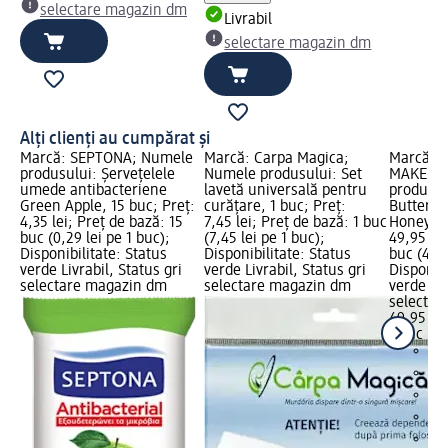
selectare magazin dm
Livrabil
selectare magazin dm
Alți clienți au cumpărat și
Marcă: SEPTONA; Numele
Marcă: Carpa Magica;
Marcă: 
produsului: Șervețelele
Numele produsului: Set
MAKEUP;
umede antibacteriene
lavetă universală pentru
produsul
Green Apple, 15 buc; Preț:
curățare, 1 buc; Preț:
Butter Gl
4,35 lei; Preț de bază: 15
7,45 lei; Preț de bază: 1 buc
Honey, 8
buc (0,29 lei pe 1 buc);
(7,45 lei pe 1 buc);
49,95 lei
Disponibilitate: Status
Disponibilitate: Status
buc (49,9
verde Livrabil, Status gri
verde Livrabil, Status gri
Disponibi
selectare magazin dm
selectare magazin dm
verde Liv
selectar
49,95 lei
1 buc (49