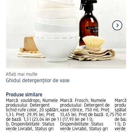
Aflați mai multe
Sfa
Ghidul detergenților de vase
Cu
va
Produse similare
Marcă: souldrops; Numele
Marcă: Frosch; Numele
Marcă: 
produsului: Detergent
produsului: Detergent de
produsul
lichid rufe color, 20 spălări,
vase citrice, 750 ml; Preț:
spălat va
1,3 l; Preț: 29,95 lei; Preț
13,45 lei; Preț de bază: 0,75
750 ml; P
de bază: 1,3 l (23,04 lei pe 1
l (17,93 lei pe 1 l);
de bază: 
l); Disponibilitate: Status
Disponibilitate: Status
1 l); Dis
verde Livrabil, Status gri
verde Livrabil, Status gri
verde Liv