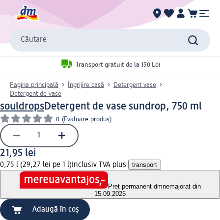
Căutare
Transport gratuit de la 150 Lei
Pagina principală
Îngrijire casă
Detergent vase
Detergent de vase
souldrops
Detergent de vase sundrop, 750 ml
0
(
Evaluare produs
)
21,95 lei
0,75 l (29,27 lei pe 1 l)
Inclusiv TVA plus
transport
Preț permanent dm
nemajorat din
15.09.2025
Adaugă în coș