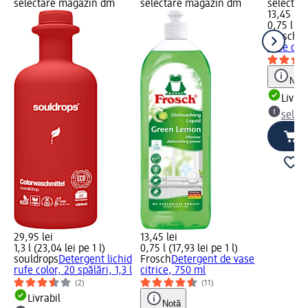
selectare magazin dm
selectare magazin dm
selectar
13,45 lei
0,75 l (17
Frosch
De
vase cu 
Notă
Livrab
selec
29,95 lei
13,45 lei
1,3 l (23,04 lei pe 1 l)
0,75 l (17,93 lei pe 1 l)
souldrops
Detergent lichid
Frosch
Detergent de vase
rufe color, 20 spălări, 1,3 l
citrice, 750 ml
(2)
(11)
Livrabil
Notă