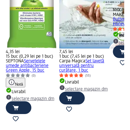
NYX PRO
MAKEUP
Butter Gl
Honey, 8
Livrab
selec
4,35 lei
7,45 lei
15 buc (0,29 lei pe 1 buc)
1 buc (7,45 lei pe 1 buc)
SEPTONA
Șervețelele
Carpa Magica
Set lavetă
umede antibacteriene
universală pentru
Green Apple, 15 buc
curățare, 1 buc
(0)
(55)
Livrabil
Notă
selectare magazin dm
Livrabil
selectare magazin dm