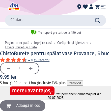
Căutare
Transport gratuit de la 150 Lei
Pagina principală
Îngrijire casă
Curățenie și igienizare
Lavete, bureți și altele
Chisto
Burete pentru spălat vase Provance, 5 buc
4.8
(
5 Recenzii
)
9,95 lei
5 buc (1,99 lei pe 1 buc)
Inclusiv TVA plus
transport
Preț permanent dm
nemajorat din
29.07.2025
Adaugă în coș