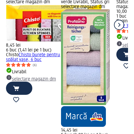
selectare magazin dm
verde Livrabil, Status gri
Status gr
selectare magazin dm
magazin
10,00 lei
1 buc (10
Regina
P
Blitz 3 s
Livrab
8,45 lei
selec
6 buc (1,41 lei pe 1 buc)
Chisto
Chisto burete pentru
spălat vase, 6 buc
(6)
Livrabil
selectare magazin dm
14,45 lei