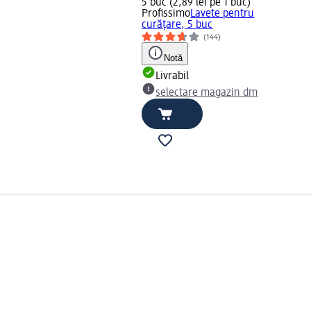
5 buc (2,89 lei pe 1 buc)
Profissimo
Lavete pentru
curățare, 5 buc
(144)
Notă
Livrabil
selectare magazin dm