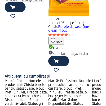
1,95 lei
1 buc (1,95 lei pe 1 buc)
Chisto
Burete de vase One
Clean, 1 buc
(1)
Notă
Livrabil
selectare magazin dm
Alți clienți au cumpărat și
Marcă: Chisto; Numele
Marcă: Profissimo; Numele
Marcă: 
produsului: Chisto burete
produsului: Lavete pentru
produsul
pentru spălat vase, 6 buc;
curățare, 5 buc; Preț:
monorolă 
Preț: 8,45 lei; Preț de bază:
14,45 lei; Preț de bază: 5
buc; Preț
6 buc (1,41 lei pe 1 buc);
buc (2,89 lei pe 1 buc);
bază: 1 b
Disponibilitate: Status
Grafică Marcă dm;
buc); Dis
verde Livrabil, Status gri
Disponibilitate: Status
Status ve