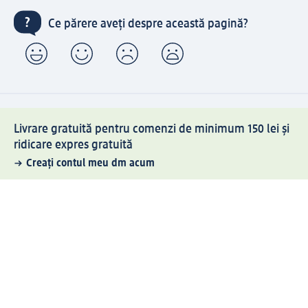
Ce părere aveți despre această pagină?
Livrare gratuită pentru comenzi de minimum 150 lei și
ridicare expres gratuită
Creați contul meu dm acum
Ajutor
Avantaje și Servicii
Relații clienți
Livrare și transport
Returnare și schimb
Compania dm