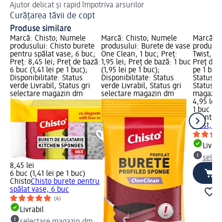
Ajutor delicat și rapid împotriva arsurilor
St
Curățarea tăvii de copt
Cu
Produse similare
Marcă: Chisto; Numele
Marcă: Chisto; Numele
Marcă: 
produsului: Chisto burete
produsului: Burete de vase
produsul
pentru spălat vase, 6 buc;
One Clean, 1 buc; Preț:
Twist, 1 
Preț: 8,45 lei; Preț de bază:
1,95 lei; Preț de bază: 1 buc
Preț de b
6 buc (1,41 lei pe 1 buc);
(1,95 lei pe 1 buc);
pe 1 buc)
Disponibilitate: Status
Disponibilitate: Status
Status ve
verde Livrabil, Status gri
verde Livrabil, Status gri
Status gr
selectare magazin dm
selectare magazin dm
magazin
4,95 lei
1 buc (4,
Spontex
Twist, 1 
Livrab
selec
8,45 lei
6 buc (1,41 lei pe 1 buc)
Chisto
Chisto burete pentru
spălat vase, 6 buc
(6)
Livrabil
selectare magazin dm