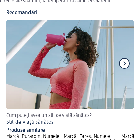
directe ale soarelui, la temperatura camerei soarelui.
Recomandări
Cum puteți avea un stil de viață sănătos?
Pr
Stil de viață sănătos
Vi
Produse similare
Marcă: Purarom; Numele
Marcă: Fares; Numele
Marcă: A