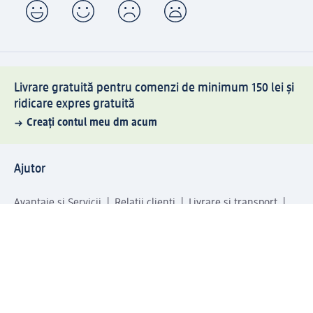
Livrare gratuită pentru comenzi de minimum 150 lei și
ridicare expres gratuită
Creați contul meu dm acum
Ajutor
Avantaje și Servicii
Relații clienți
Livrare și transport
Returnare și schimb
Compania dm
Compania
Responsabilitate
Carieră
Presă
Structura corporativă
Universul produselor dm