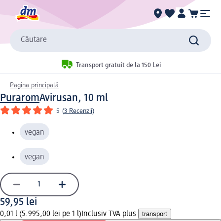
Căutare
Transport gratuit de la 150 Lei
Pagina principală
Purarom
Avirusan, 10 ml
5
(
3 Recenzii
)
vegan
vegan
59,95 lei
0,01 l (5.995,00 lei pe 1 l)
Inclusiv TVA plus
transport