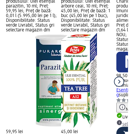
produsului: Ulei esențial
produsului: Ulei esențial
Charlott
parazitin, 10 ml; Preț:
arbore ceai, 10 ml; Preț:
produsulu
59,95 lei; Preț de bază:
45,00 lei; Preț de bază: 1
Imunitat
0,01 l (5.995,00 lei pe 1 l);
buc (45,00 lei pe 1 buc);
juridică
Disponibilitate: Status
Disponibilitate: Status
alimentar
verde Livrabil, Status gri
verde Livrabil, Status gri
Preț de 
selectare magazin dm
selectare magazin dm
(1,64 lei
NOU; Dis
Status ve
Status gr
magazin
98,50 lei
60 buc (1
Aronia C
Esențial
g
suplime
Notă
Livrab
selec
59,95 lei
45,00 lei