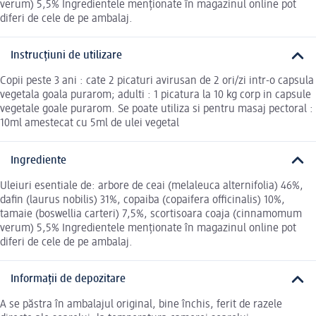
verum) 5,5% Ingredientele menționate în magazinul online pot
diferi de cele de pe ambalaj.
Instrucțiuni de utilizare
Copii peste 3 ani : cate 2 picaturi avirusan de 2 ori/zi intr-o capsula
vegetala goala purarom; adulti : 1 picatura la 10 kg corp in capsule
vegetale goale purarom. Se poate utiliza si pentru masaj pectoral :
10ml amestecat cu 5ml de ulei vegetal
Ingrediente
Uleiuri esentiale de: arbore de ceai (melaleuca alternifolia) 46%,
dafin (laurus nobilis) 31%, copaiba (copaifera officinalis) 10%,
tamaie (boswellia carteri) 7,5%, scortisoara coaja (cinnamomum
verum) 5,5% Ingredientele menționate în magazinul online pot
diferi de cele de pe ambalaj.
Informații de depozitare
A se păstra în ambalajul original, bine închis, ferit de razele