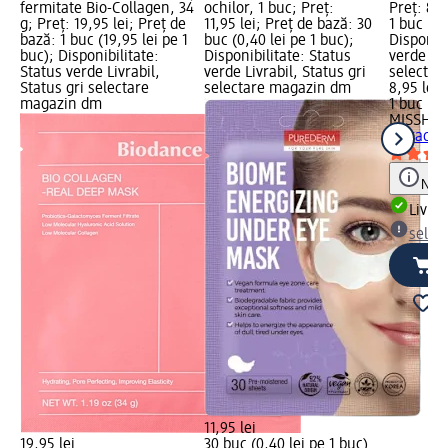
fermitate Bio-Collagen, 34
ochilor, 1 buc; Preț:
Preț: 8,9
g; Preț: 19,95 lei; Preț de
11,95 lei; Preț de bază: 30
1 buc (8,
bază: 1 buc (19,95 lei pe 1
buc (0,40 lei pe 1 buc);
Disponibi
buc); Disponibilitate:
Disponibilitate: Status
verde Liv
Status verde Livrabil,
verde Livrabil, Status gri
selectar
Status gri selectare
selectare magazin dm
8,95 lei
magazin dm
1 buc (8,
MISSHA
M
extract d
Notă
Livrab
selec
11,95 lei
19,95 lei
30 buc (0,40 lei pe 1 buc)