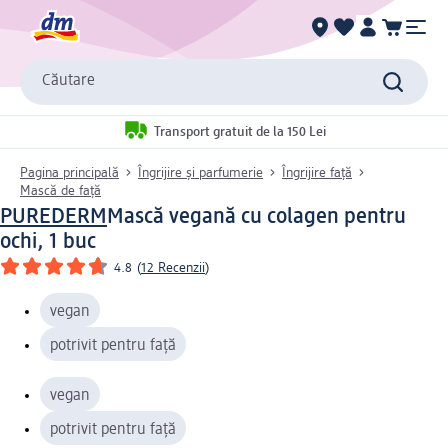
Căutare
Transport gratuit de la 150 Lei
Pagina principală
Îngrijire și parfumerie
Îngrijire față
Mască de față
PUREDERM
Mască vegană cu colagen pentru
ochi, 1 buc
4.8
(
12 Recenzii
)
vegan
potrivit pentru față
vegan
potrivit pentru față