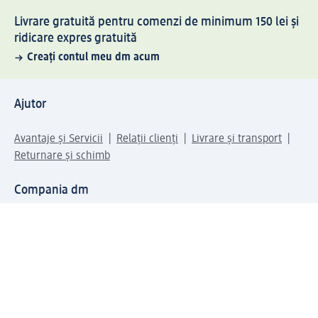
Livrare gratuită pentru comenzi de minimum 150 lei și
ridicare expres gratuită
Creați contul meu dm acum
Ajutor
Avantaje și Servicii
Relații clienți
Livrare și transport
Returnare și schimb
Compania dm
Compania
Responsabilitate
Carieră
Presă
Structura corporativă
Universul produselor dm
Lumea dm