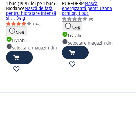
1 buc (19,95 lei pe 1 buc)
PUREDERM
Mască
Biodance
Mască de față
energizantă pentru zona
pentru hidratare intensă
ochilor, 1 buc
și..., 34 g
(0)
(142)
Notă
Notă
Livrabil
Livrabil
selectare magazin dm
selectare magazin dm