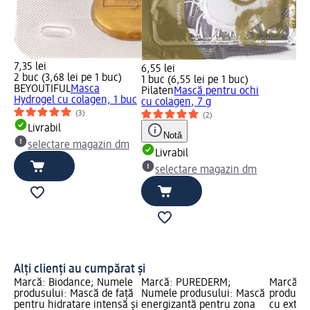
7,35 lei
6,55 lei
2 buc (3,68 lei pe 1 buc)
1 buc (6,55 lei pe 1 buc)
BEYOUTIFUL
Masca
Pilaten
Mască pentru ochi
Hydrogel cu colagen, 1 buc
cu colagen, 7 g
(3)
(2)
Livrabil
Notă
selectare magazin dm
Livrabil
selectare magazin dm
Alți clienți au cumpărat și
Marcă: Biodance; Numele
Marcă: PUREDERM;
Marcă: 
produsului: Mască de față
Numele produsului: Mască
produsul
pentru hidratare intensă și
energizantă pentru zona
cu extrac