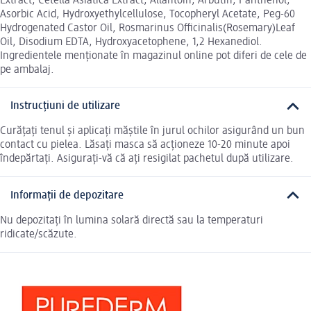
Extract, Cetella Asiatica Extract, Allantoin, Arbutin, Panthenol,
Asorbic Acid, Hydroxyethylcellulose, Tocopheryl Acetate, Peg-60
Hydrogenated Castor Oil, Rosmarinus Officinalis(Rosemary)Leaf
Oil, Disodium EDTA, Hydroxyacetophene, 1,2 Hexanediol.
Ingredientele menționate în magazinul online pot diferi de cele de
pe ambalaj.
Instrucțiuni de utilizare
Curățați tenul și aplicați măștile în jurul ochilor asigurând un bun
contact cu pielea. Lăsați masca să acționeze 10-20 minute apoi
îndepărtați. Asigurați-vă că ați resigilat pachetul după utilizare.
Informații de depozitare
Nu depozitați în lumina solară directă sau la temperaturi
ridicate/scăzute.