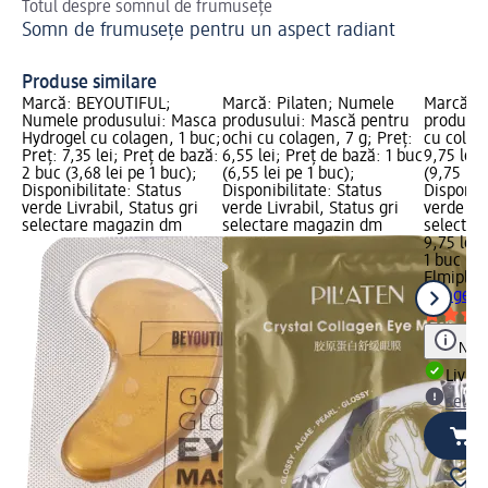
Totul despre somnul de frumusețe
Des
Somn de frumusețe pentru un aspect radiant
Al
Produse similare
Marcă: BEYOUTIFUL;
Marcă: Pilaten; Numele
Marcă: E
Numele produsului: Masca
produsului: Mască pentru
produsul
Hydrogel cu colagen, 1 buc;
ochi cu colagen, 7 g; Preț:
cu colage
Preț: 7,35 lei; Preț de bază:
6,55 lei; Preț de bază: 1 buc
9,75 lei;
2 buc (3,68 lei pe 1 buc);
(6,55 lei pe 1 buc);
(9,75 lei
Disponibilitate: Status
Disponibilitate: Status
Disponibi
verde Livrabil, Status gri
verde Livrabil, Status gri
verde Liv
selectare magazin dm
selectare magazin dm
selectar
9,75 lei
1 buc (9,
Elmiplan
colagen,
Notă
Livrab
selec