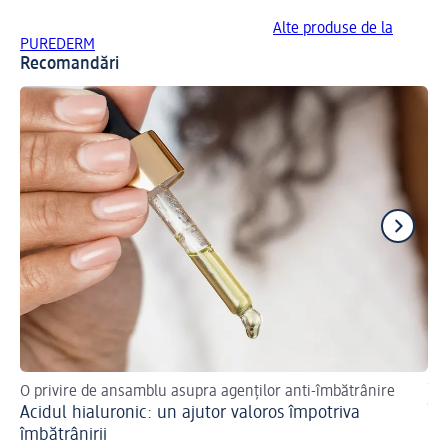
Alte produse de la
PUREDERM
Recomandări
O privire de ansamblu asupra agenților anti-îmbătrânire
Îng
Acidul hialuronic: un ajutor valoros împotriva
În
îmbătrânirii