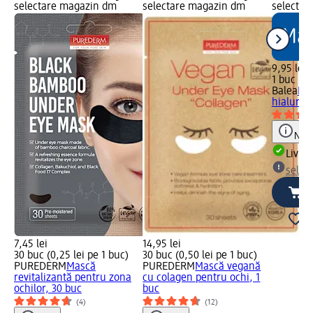
selectare magazin dm
selectare magazin dm
selectar
9,95 lei
1 buc (9,
Balea
Mas
hialuroni
Notă
Livrab
selec
7,45 lei
14,95 lei
30 buc (0,25 lei pe 1 buc)
30 buc (0,50 lei pe 1 buc)
PUREDERM
Mască
PUREDERM
Mască vegană
revitalizantă pentru zona
cu colagen pentru ochi, 1
ochilor, 30 buc
buc
(4)
(12)