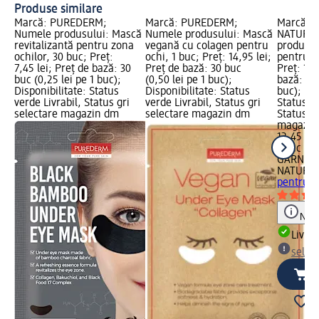
Produse similare
Marcă: PUREDERM;
Marcă: PUREDERM;
Marcă: 
Numele produsului: Mască
Numele produsului: Mască
NATURAL
revitalizantă pentru zona
vegană cu colagen pentru
produsul
ochilor, 30 buc; Preț:
ochi, 1 buc; Preț: 14,95 lei;
pentru z
7,45 lei; Preț de bază: 30
Preț de bază: 30 buc
Preț: 12,
buc (0,25 lei pe 1 buc);
(0,50 lei pe 1 buc);
bază: 1 b
Disponibilitate: Status
Disponibilitate: Status
buc); Dis
verde Livrabil, Status gri
verde Livrabil, Status gri
Status ve
selectare magazin dm
selectare magazin dm
Status gr
magazin
12,45 lei
1 buc (12
GARNIER
NATURA
pentru z
Notă
Livrab
selec