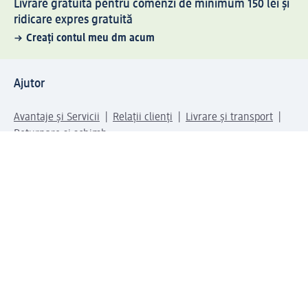
Livrare gratuită pentru comenzi de minimum 150 lei și
ridicare expres gratuită
Creați contul meu dm acum
Ajutor
Avantaje și Servicii
Relații clienți
Livrare și transport
Returnare și schimb
Compania dm
Compania
Responsabilitate
Carieră
Presă
Structura corporativă
Universul produselor dm
Lumea dm