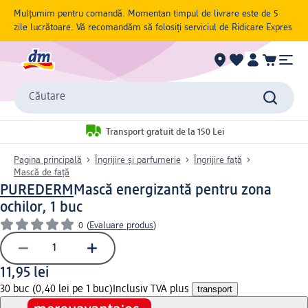
Mulțumim pentru comandă. Momentan timpul de livrare este de 5
zile lucrătoare. Vă recomandăm să folosiți serviciul de Ridicare Expres
Căutare
Transport gratuit de la 150 Lei
Pagina principală
Îngrijire și parfumerie
Îngrijire față
Mască de față
PUREDERM
Mască energizantă pentru zona
ochilor, 1 buc
0
(
Evaluare produs
)
11,95 lei
30 buc (0,40 lei pe 1 buc)
Inclusiv TVA plus
transport