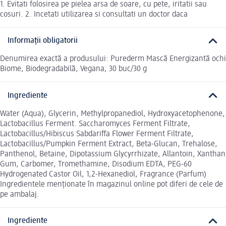
1. Evitati folosirea pe pielea arsa de soare, cu pete, iritatii sau
cosuri. 2. Incetati utilizarea si consultati un doctor daca
Informații obligatorii
Denumirea exactă a produsului: Purederm Mască Energizantă ochi
Biome, Biodegradabilă, Vegana, 30 buc/30 g
Ingrediente
Water (Aqua), Glycerin, Methylpropanediol, Hydroxyacetophenone,
Lactobacillus Ferment. Saccharomyces Ferment Filtrate,
Lactobacillus/Hibiscus Sabdariffa Flower Ferment Filtrate,
Lactobacillus/Pumpkin Ferment Extract, Beta-Glucan, Trehalose,
Panthenol, Betaine, Dipotassium Glycyrrhizate, Allantoin, Xanthan
Gum, Carbomer, Tromethamine, Disodium EDTA, PEG-60
Hydrogenated Castor Oil, 1,2-Hexanediol, Fragrance (Parfum)
Ingredientele menționate în magazinul online pot diferi de cele de
pe ambalaj.
Ingrediente