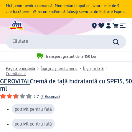
Mulțumim pentru comandă. Momentan timpul de livrare este de 5
zile lucrătoare. Vă recomandăm să folosiți serviciul de Ridicare Expres
Căutare
Transport gratuit de la 150 Lei
Pagina principală
Îngrijire și parfumerie
Îngrijire față
Cremă de zi
GEROVITAL
Cremă de față hidratantă cu SPF15, 50
ml
2.7
(
7 Recenzii
)
potrivit pentru față
potrivit pentru față