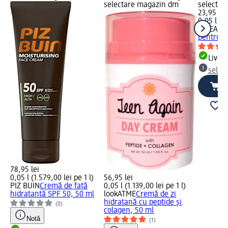
selectare magazin dm
selectar
23,95 lei
0,05 l (47
NIVEA
Cr
pentru f
Livrab
selec
78,95 lei
0,05 l (1.579,00 lei pe 1 l)
56,95 lei
PIZ BUIN
Cremă de față
0,05 l (1.139,00 lei pe 1 l)
hidratantă SPF 50, 50 ml
lookATME
Cremă de zi
hidratană cu peptide și
(0)
colagen, 50 ml
Notă
(1)