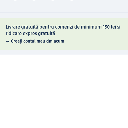
Livrare gratuită pentru comenzi de minimum 150 lei și
ridicare expres gratuită
Creați contul meu dm acum
Ajutor
Avantaje și Servicii
Relații clienți
Livrare și transport
Returnare și schimb
Compania dm
Compania
Responsabilitate
Carieră
Presă
Structura corporativă
Universul produselor dm