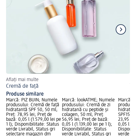
Aflați mai multe
Mai
Cremă de față
În
Produse similare
Marcă: PIZ BUIN; Numele
Marcă: lookATME; Numele
Marcă: 
produsului: Cremă de față
produsului: Cremă de zi
produsul
hidratantă SPF 50, 50 ml;
hidratană cu peptide și
hidratan
Preț: 78,95 lei; Preț de
colagen, 50 ml; Preț:
SPF15, 5
bază: 0,05 l (1.579,00 lei pe
56,95 lei; Preț de bază:
23,95 lei
1 l); Disponibilitate: Status
0,05 l (1.139,00 lei pe 1 l);
0,05 l (47
verde Livrabil, Status gri
Disponibilitate: Status
Disponibi
selectare magazin dm
verde Livrabil, Status gri
verde Liv