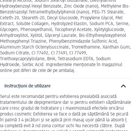
Cetearyl Alcohol, Sodium Stearoyl Glutamate, Diethylamino
Hydroxybenzoyl Hexyl Benzoate, Zinc Oxide (nano), Methylene Bis-
Benzotriazolyl Tetramethylbutylphenol (nano), PEG-75 Stearate,
Ceteth-20, Steareth-20, Decyl Glucoside, Propylene Glycol, Mel
Extract, Soluble Collagen, Hydrolyzed Elastin, Sodium PCA, Serine,
Glycogen, Phenoxyethanol, Tocopheryl Acetate, Xylitylglucoside,
Anhydroxylitol, Xylitol, Glyceryl Laurate, Bis-Ethylhexyloxyphenol
Methoxyphenyl Triazine, Phenylbenzimidazole Sulfonic Acid,
Aluminum Starch Octenylsuccinate, Tromethamine, Xanthan Gum,
Sodium Citrate, CI 77492, CI 77491, CI 77499,
Triethoxycaprylylsilane, BHA, Tetrasodium EDTA, Sodium
Hydroxide, Sorbic Acid. Ingredientele menționate în magazinul
online pot diferi de cele de pe ambalaj.
Instrucțiuni de utilizare
Serul este recomandat pentru exfolierea prealabilă asociată
tratamentului de depigmentare dar si pentru exfolieri săptămânale
care cresc gradul de hidratare ș i maximizează efectele oricărui
produs cosmetic Exfolierea se face o dată pe săptămână Se picură
în palmă 3 4 picături şi se aplică prin masaj uşor până la absorb ț
ia completă evit â nd zona contur ochi Nu necesită clătire. După