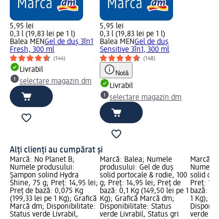
5,95 lei
5,95 lei
0,3 l (19,83 lei pe 1 l)
0,3 l (19,83 lei pe 1 l)
Balea MEN
Gel de duş 3în1
Balea MEN
Gel de duș
Fresh, 300 ml
Sensitive 3în1, 300 ml
(144)
(148)
Livrabil
Notă
selectare magazin dm
Livrabil
selectare magazin dm
Alți clienți au cumpărat și
Marcă: No Planet B;
Marcă: Balea; Numele
Marcă: N
Numele produsului:
produsului: Gel de duș
Numele 
Șampon solind Hydra
solid portocale & rodie, 100
solid de 
Shine, 75 g; Preț: 14,95 lei;
g; Preț: 14,95 lei; Preț de
Preț: 11,
Preț de bază: 0,075 Kg
bază: 0,1 Kg (149,50 lei pe 1
bază: 0,0
(199,33 lei pe 1 Kg); Grafică
Kg); Grafică Marcă dm;
1 Kg); G
Marcă dm; Disponibilitate:
Disponibilitate: Status
Disponibi
Status verde Livrabil,
verde Livrabil, Status gri
verde Liv