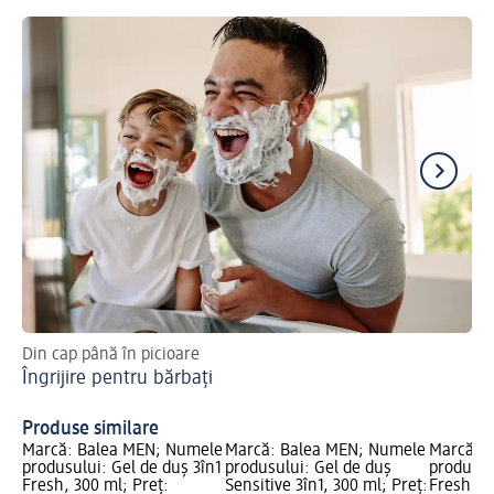
Din cap până în picioare
Cos
Îngrijire pentru bărbați
se
Pr
Produse similare
Marcă: Balea MEN; Numele
Marcă: Balea MEN; Numele
Marcă: 
produsului: Gel de duş 3în1
produsului: Gel de duș
produsul
Fresh, 300 ml; Preț:
Sensitive 3în1, 300 ml; Preț:
Fresh, 4