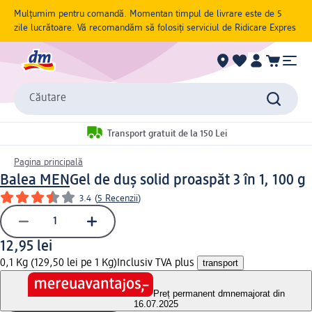
Mulțumim pentru comandă. Momentan timpul de livrare este de 5
zile lucrătoare. Vă recomandăm să folosiți serviciul de Ridicare Expres
Căutare
Transport gratuit de la 150 Lei
Pagina principală
Balea MEN
Gel de duș solid proaspăt 3 în 1, 100 g
3.4
(
5 Recenzii
)
12,95 lei
0,1 Kg (129,50 lei pe 1 Kg)
Inclusiv TVA plus
transport
Preț permanent dm
nemajorat din
16.07.2025