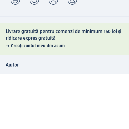
Livrare gratuită pentru comenzi de minimum 150 lei și
ridicare expres gratuită
Creați contul meu dm acum
Ajutor
Avantaje și Servicii
Relații clienți
Livrare și transport
Returnare și schimb
Compania dm
Compania
Responsabilitate
Carieră
Presă
Structura corporativă
Universul produselor dm