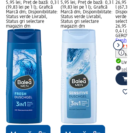
5,95 lei; Preț de bază: 0,3 l
5,95 lei; Preț de bază: 0,3 l
26,95 lei
(19,83 lei pe 1 l); Grafică
(19,83 lei pe 1 l); Grafică
l (67,38 l
Marcă dm; Disponibilitate:
Marcă dm; Disponibilitate:
Disponibi
Status verde Livrabil,
Status verde Livrabil,
verde Liv
Status gri selectare
Status gri selectare
selectar
magazin dm
magazin dm
26,95 lei
0,4 l (67,
GEROVIT
Fresh, 4
Notă
Livrab
selec