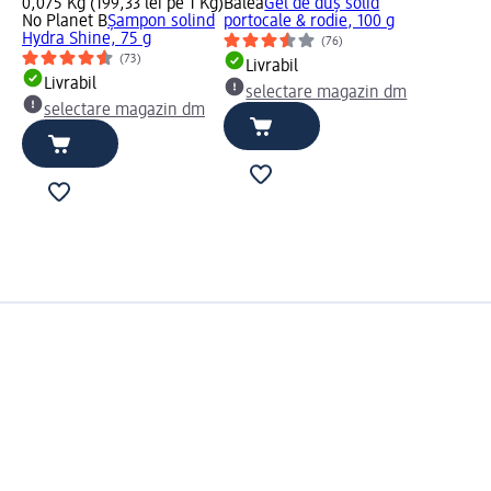
0,075 Kg (199,33 lei pe 1 Kg)
Balea
Gel de duș solid
No Planet B
Șampon solind
portocale & rodie, 100 g
Hydra Shine, 75 g
(76)
(73)
Livrabil
Livrabil
selectare magazin dm
selectare magazin dm