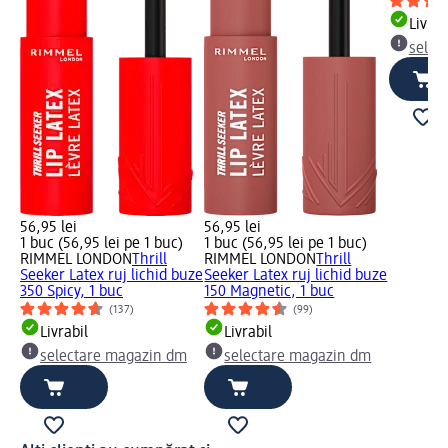
Livrab
selec
56,95 lei
56,95 lei
1 buc (56,95 lei pe 1 buc)
1 buc (56,95 lei pe 1 buc)
RIMMEL LONDON
Thrill
RIMMEL LONDON
Thrill
Seeker Latex ruj lichid buze
Seeker Latex ruj lichid buze
350 Spicy, 1 buc
150 Magnetic, 1 buc
(137)
(99)
Livrabil
Livrabil
selectare magazin dm
selectare magazin dm