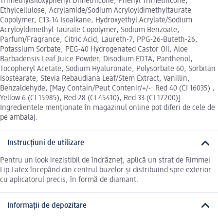
Trimethylsiloxyphenyl Dimethicone, Phenyl Trimethicone,
Ethylcellulose, Acrylamide/Sodium Acryloyldimethyltaurate
Copolymer, C13-14 Isoalkane, Hydroxyethyl Acrylate/Sodium
Acryloyldimethyl Taurate Copolymer, Sodium Benzoate,
Parfum/Fragrance, Citric Acid, Laureth-7, PPG-26-Buteth-26,
Potassium Sorbate, PEG-40 Hydrogenated Castor Oil, Aloe
Barbadensis Leaf Juice Powder, Disodium EDTA, Panthenol,
Tocopheryl Acetate, Sodium Hyaluronate, Polysorbate 60, Sorbitan
Isostearate, Stevia Rebaudiana Leaf/Stem Extract, Vanillin,
Benzaldehyde, [May Contain/Peut Contenir/+/-: Red 40 (CI 16035) ,
Yellow 6 (CI 15985), Red 28 (CI 45410), Red 33 (CI 17200)].
Ingredientele menționate în magazinul online pot diferi de cele de
pe ambalaj.
Instrucțiuni de utilizare
Pentru un look irezistibil de îndrăzneț, aplică un strat de Rimmel
Lip Latex începând din centrul buzelor și distribuind spre exterior
cu aplicatorul precis, în formă de diamant.
Informații de depozitare