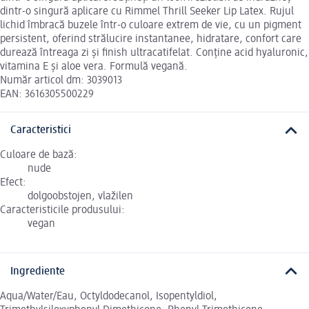
dintr-o singură aplicare cu Rimmel Thrill Seeker Lip Latex. Rujul
lichid îmbracă buzele într-o culoare extrem de vie, cu un pigment
persistent, oferind strălucire instantanee, hidratare, confort care
durează întreaga zi și finish ultracatifelat. Conține acid hyaluronic,
vitamina E și aloe vera. Formulă vegană.
Număr articol dm: 3039013
EAN: 3616305500229
Caracteristici
Culoare de bază:
nude
Efect:
dolgoobstojen, vlažilen
Caracteristicile produsului:
vegan
Ingrediente
Aqua/Water/Eau, Octyldodecanol, Isopentyldiol,