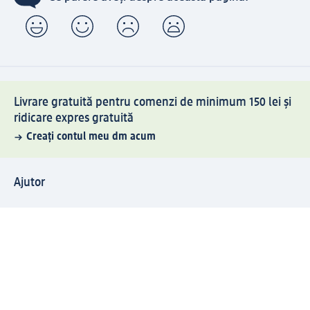
Livrare gratuită pentru comenzi de minimum 150 lei și
ridicare expres gratuită
Creați contul meu dm acum
Ajutor
Avantaje și Servicii
Relații clienți
Livrare și transport
Returnare și schimb
Compania dm
Compania
Responsabilitate
Carieră
Presă