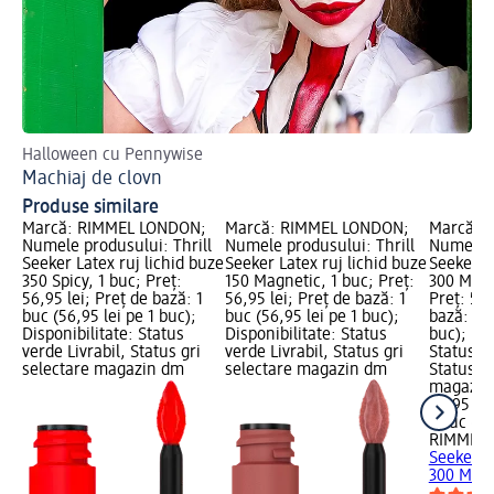
Halloween cu Pennywise
Des
Machiaj de clovn
Cr
Produse similare
Marcă: RIMMEL LONDON;
Marcă: RIMMEL LONDON;
Marcă: 
Numele produsului: Thrill
Numele produsului: Thrill
Numele p
Seeker Latex ruj lichid buze
Seeker Latex ruj lichid buze
Seeker La
350 Spicy, 1 buc; Preț:
150 Magnetic, 1 buc; Preț:
300 Main
56,95 lei; Preț de bază: 1
56,95 lei; Preț de bază: 1
Preț: 56,
buc (56,95 lei pe 1 buc);
buc (56,95 lei pe 1 buc);
bază: 1 b
Disponibilitate: Status
Disponibilitate: Status
buc); Dis
verde Livrabil, Status gri
verde Livrabil, Status gri
Status ve
selectare magazin dm
selectare magazin dm
Status gr
magazin
56,95 lei
1 buc (56
RIMMEL
Seeker La
300 Main.