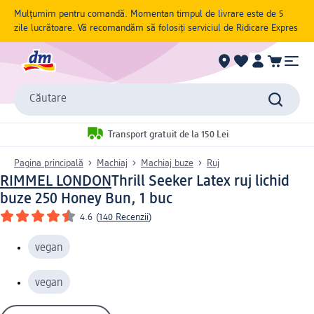
Mulțumim pentru comandă. Momentan timpul de livrare este de 5
zile lucrătoare. Vă recomandăm să folosiți serviciul de Ridicare Expres
Căutare
Transport gratuit de la 150 Lei
Pagina principală
Machiaj
Machiaj buze
Ruj
RIMMEL LONDON
Thrill Seeker Latex ruj lichid
buze 250 Honey Bun, 1 buc
4.6
(
140 Recenzii
)
vegan
vegan