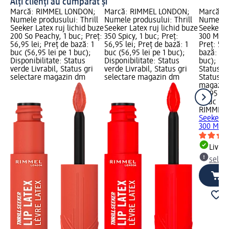
Alți clienți au cumpărat și
Marcă: RIMMEL LONDON;
Marcă: RIMMEL LONDON;
Marcă: 
Numele produsului: Thrill
Numele produsului: Thrill
Numele p
Seeker Latex ruj lichid buze
Seeker Latex ruj lichid buze
Seeker La
200 So Peachy, 1 buc; Preț:
350 Spicy, 1 buc; Preț:
300 Main
56,95 lei; Preț de bază: 1
56,95 lei; Preț de bază: 1
Preț: 56,
buc (56,95 lei pe 1 buc);
buc (56,95 lei pe 1 buc);
bază: 1 b
Disponibilitate: Status
Disponibilitate: Status
buc); Dis
verde Livrabil, Status gri
verde Livrabil, Status gri
Status ve
selectare magazin dm
selectare magazin dm
Status gr
magazin
56,95 lei
1 buc (56
RIMMEL
Seeker La
300 Main.
Livrab
selec