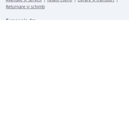
Avantaje și Servicii
Relații clienți
Livrare și transport
Returnare și schimb
Compania dm
Compania
Responsabilitate
Carieră
Presă
Structura corporativă
Universul produselor dm
Lumea dm
Metode de plată