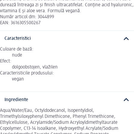
durează întreaga zi și finish ultracatifelat. Conține acid hyaluronic,
vitamina E și aloe vera. Formulă vegană.
Număr articol dm: 3044899
EAN: 3616305500267
Caracteristici
Culoare de bază:
nude
Efect:
dolgoobstojen, vlažilen
Caracteristicile produsului:
vegan
Ingrediente
Aqua/Water/Eau, Octyldodecanol, Isopentyldiol,
Trimethylsiloxyphenyl Dimethicone, Phenyl Trimethicone,
Ethylcellulose, Acrylamide/Sodium Acryloyldimethyltaurate
Copolymer, C13-14 Isoalkane, Hydroxyethyl Acrylate/Sodium