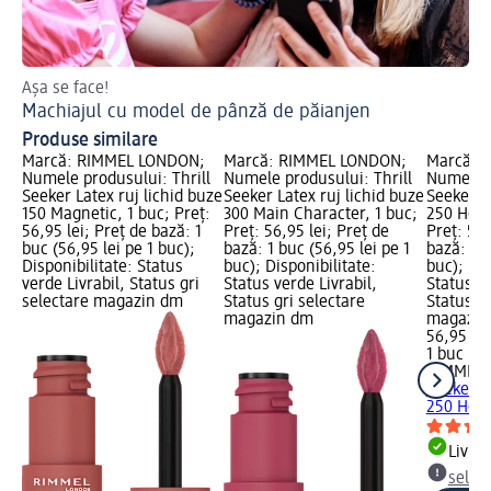
Așa se face!
Ha
Machiajul cu model de pânză de păianjen
Ma
Produse similare
Marcă: RIMMEL LONDON;
Marcă: RIMMEL LONDON;
Marcă: 
Numele produsului: Thrill
Numele produsului: Thrill
Numele p
Seeker Latex ruj lichid buze
Seeker Latex ruj lichid buze
Seeker La
150 Magnetic, 1 buc; Preț:
300 Main Character, 1 buc;
250 Hone
56,95 lei; Preț de bază: 1
Preț: 56,95 lei; Preț de
Preț: 56,
buc (56,95 lei pe 1 buc);
bază: 1 buc (56,95 lei pe 1
bază: 1 b
Disponibilitate: Status
buc); Disponibilitate:
buc); Dis
verde Livrabil, Status gri
Status verde Livrabil,
Status ve
selectare magazin dm
Status gri selectare
Status gr
magazin dm
magazin
56,95 lei
1 buc (56
RIMMEL
Seeker La
250 Hone
Livrab
selec