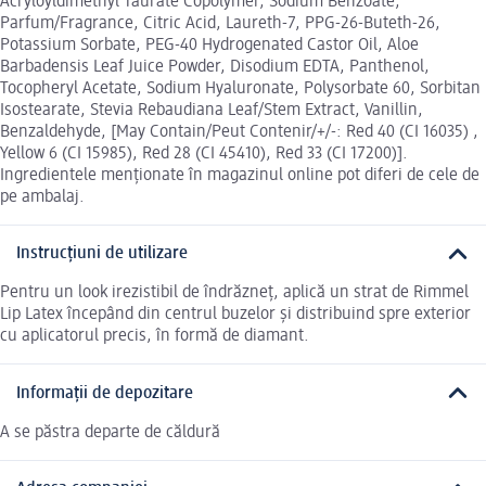
Acryloyldimethyl Taurate Copolymer, Sodium Benzoate,
Parfum/Fragrance, Citric Acid, Laureth-7, PPG-26-Buteth-26,
Potassium Sorbate, PEG-40 Hydrogenated Castor Oil, Aloe
Barbadensis Leaf Juice Powder, Disodium EDTA, Panthenol,
Tocopheryl Acetate, Sodium Hyaluronate, Polysorbate 60, Sorbitan
Isostearate, Stevia Rebaudiana Leaf/Stem Extract, Vanillin,
Benzaldehyde, [May Contain/Peut Contenir/+/-: Red 40 (CI 16035) ,
Yellow 6 (CI 15985), Red 28 (CI 45410), Red 33 (CI 17200)].
Ingredientele menționate în magazinul online pot diferi de cele de
pe ambalaj.
Instrucțiuni de utilizare
Pentru un look irezistibil de îndrăzneț, aplică un strat de Rimmel
Lip Latex începând din centrul buzelor și distribuind spre exterior
cu aplicatorul precis, în formă de diamant.
Informații de depozitare
A se păstra departe de căldură