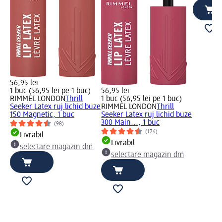
56,95 lei
1 buc (56,95 lei pe 1 buc)
56,95 lei
RIMMEL LONDON
Thrill
1 buc (56,95 lei pe 1 buc)
Seeker Latex ruj lichid buze
RIMMEL LONDON
Thrill
150 Magnetic, 1 buc
Seeker Latex ruj lichid buze
300 Main..., 1 buc
(98)
(174)
Livrabil
Livrabil
selectare magazin dm
selectare magazin dm