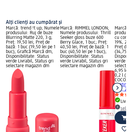
Alți clienți au cumpărat și
Marcă: trend !t up; Numele
Marcă: RIMMEL LONDON;
Marcă: 
produsului: Ruj de buze
Numele produsului: Thrill
produsul
Blurring Matte 220, 3 g;
Seeker gloss buze 600
cu conți
Preț: 19,50 lei; Preț de
Berry Glace, 1 buc; Preț:
19%, 200 
bază: 1 buc (19,50 lei pe 1
40,50 lei; Preț de bază: 1
Preț de b
buc); Grafică Marcă dm;
buc (40,50 lei pe 1 buc);
(34,75 lei
Disponibilitate: Status
Disponibilitate: Status
Disponibi
verde Livrabil, Status gri
verde Livrabil, Status gri
verde Liv
selectare magazin dm
selectare magazin dm
selectar
6,95 lei
0,2 l (34,
COCOXI
conținut
19%, 200
Livrab
selec