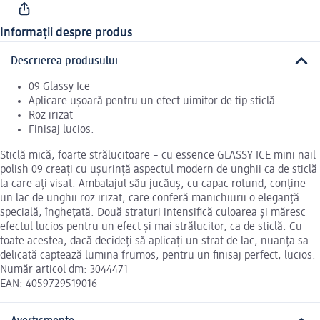
Informații despre produs
Descrierea produsului
09 Glassy Ice
Aplicare ușoară pentru un efect uimitor de tip sticlă
Roz irizat
Finisaj lucios.
Sticlă mică, foarte strălucitoare – cu essence GLASSY ICE mini nail
polish 09 creați cu ușurință aspectul modern de unghii ca de sticlă
la care ați visat. Ambalajul său jucăuș, cu capac rotund, conține
un lac de unghii roz irizat, care conferă manichiurii o eleganță
specială, înghețată. Două straturi intensifică culoarea și măresc
efectul lucios pentru un efect și mai strălucitor, ca de sticlă. Cu
toate acestea, dacă decideți să aplicați un strat de lac, nuanța sa
delicată captează lumina frumos, pentru un finisaj perfect, lucios.
Număr articol dm: 3044471
EAN: 4059729519016