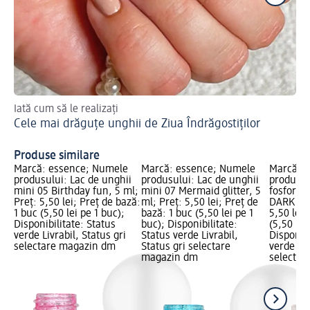
Iată cum să le realizați
Vă 
Cele mai drăguțe unghii de Ziua Îndrăgostiților
ma
Un
Produse similare
Marcă: essence; Numele
Marcă: essence; Numele
Marcă: 
produsului: Lac de unghii
produsului: Lac de unghii
produsul
mini 05 Birthday fun, 5 ml;
mini 07 Mermaid glitter, 5
fosfores
Preț: 5,50 lei; Preț de bază:
ml; Preț: 5,50 lei; Preț de
DARK 14,
1 buc (5,50 lei pe 1 buc);
bază: 1 buc (5,50 lei pe 1
5,50 lei;
Disponibilitate: Status
buc); Disponibilitate:
(5,50 lei
verde Livrabil, Status gri
Status verde Livrabil,
Disponibi
selectare magazin dm
Status gri selectare
verde Liv
magazin dm
selectar