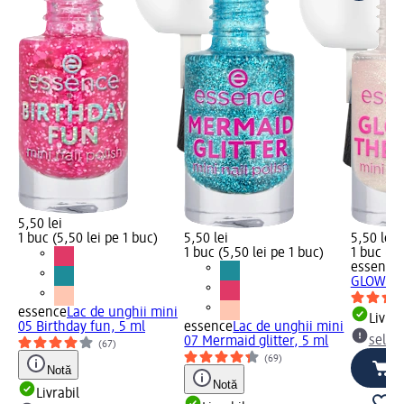
5,50 lei
1 buc (5,50 lei pe 1 buc)
5,50 lei
5,50 lei
1 buc (5,50 lei pe 1 buc)
1 buc (5,
essence
GLOW IN 
essence
Lac de unghii mini
Livrab
05 Birthday fun, 5 ml
essence
Lac de unghii mini
selec
07 Mermaid glitter, 5 ml
(67)
(69)
Notă
Notă
Livrabil