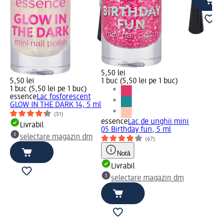
5,50 lei
5,50 lei
1 buc (5,50 lei pe 1 buc)
1 buc (5,50 lei pe 1 buc)
essence
Lac fosforescent
GLOW IN THE DARK 14, 5 ml
(31)
essence
Lac de unghii mini
Livrabil
05 Birthday fun, 5 ml
selectare magazin dm
(67)
Notă
Livrabil
selectare magazin dm