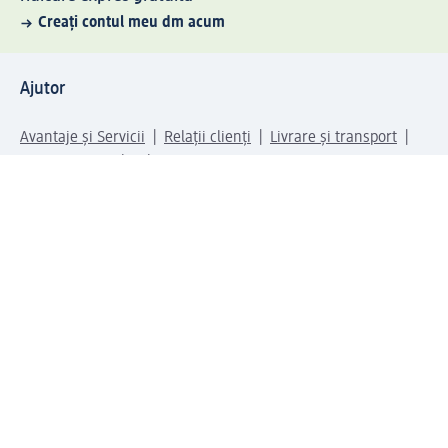
Creați contul meu dm acum
Ajutor
Avantaje și Servicii
Relații clienți
Livrare și transport
Returnare și schimb
Compania dm
Compania
Responsabilitate
Carieră
Presă
Structura corporativă
Universul produselor dm
Lumea dm