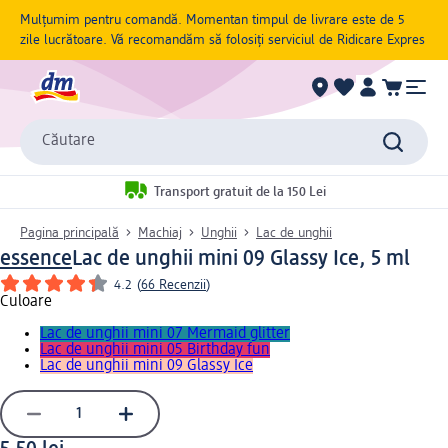
Mulțumim pentru comandă. Momentan timpul de livrare este de 5
zile lucrătoare. Vă recomandăm să folosiți serviciul de Ridicare Expres
Căutare
Transport gratuit de la 150 Lei
Pagina principală
Machiaj
Unghii
Lac de unghii
essence
Lac de unghii mini 09 Glassy Ice, 5 ml
4.2
(
66 Recenzii
)
Culoare
Lac de unghii mini 07 Mermaid glitter
Lac de unghii mini 05 Birthday fun
Lac de unghii mini 09 Glassy Ice