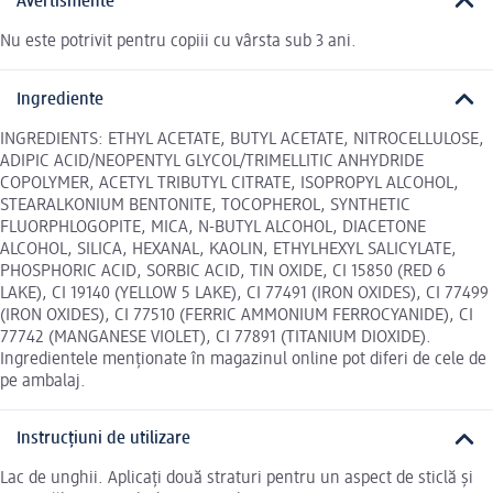
Avertismente
Nu este potrivit pentru copiii cu vârsta sub 3 ani.
Ingrediente
INGREDIENTS: ETHYL ACETATE, BUTYL ACETATE, NITROCELLULOSE,
ADIPIC ACID/NEOPENTYL GLYCOL/TRIMELLITIC ANHYDRIDE
COPOLYMER, ACETYL TRIBUTYL CITRATE, ISOPROPYL ALCOHOL,
STEARALKONIUM BENTONITE, TOCOPHEROL, SYNTHETIC
FLUORPHLOGOPITE, MICA, N-BUTYL ALCOHOL, DIACETONE
ALCOHOL, SILICA, HEXANAL, KAOLIN, ETHYLHEXYL SALICYLATE,
PHOSPHORIC ACID, SORBIC ACID, TIN OXIDE, CI 15850 (RED 6
LAKE), CI 19140 (YELLOW 5 LAKE), CI 77491 (IRON OXIDES), CI 77499
(IRON OXIDES), CI 77510 (FERRIC AMMONIUM FERROCYANIDE), CI
77742 (MANGANESE VIOLET), CI 77891 (TITANIUM DIOXIDE).
Ingredientele menționate în magazinul online pot diferi de cele de
pe ambalaj.
Instrucțiuni de utilizare
Lac de unghii. Aplicați două straturi pentru un aspect de sticlă și