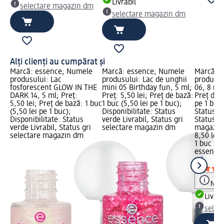
Livrabil
selectare magazin dm
selectare magazin dm
Alți clienți au cumpărat și
Marcă: essence; Numele
Marcă: essence; Numele
Marcă: 
produsului: Lac
produsului: Lac de unghii
produsul
fosforescent GLOW IN THE
mini 05 Birthday fun, 5 ml;
06, 8 ml;
DARK 14, 5 ml; Preț:
Preț: 5,50 lei; Preț de bază:
Preț de b
5,50 lei; Preț de bază: 1 buc
1 buc (5,50 lei pe 1 buc);
pe 1 buc)
(5,50 lei pe 1 buc);
Disponibilitate: Status
Status ve
Disponibilitate: Status
verde Livrabil, Status gri
Status gr
verde Livrabil, Status gri
selectare magazin dm
magazin
selectare magazin dm
8,50 lei
1 buc (8,
essence
ml
Notă
Livrab
selec