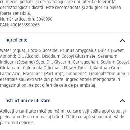
cu medici pediatri și dermatologi care i-au oferit o toleranță
dermatologică ridicată. Este recomandată și adulților cu pielea
foarte sensibilă.
Număr articol dm: 3046990
EAN: 4001638590266
Ingrediente
Water (Aqua), Coco-Glucoside, Prunus Amygdalus Dulcis (Sweet
Almond) Oil, Alcohol, Disodium Cocoyl Glutamate, Sesamum
Indicum (Sesame) Seed Oil, Glycerin, Carrageenan, Sodium Cocoyl
Glutamate, Calendula Officinalis Flower Extract, Xanthan Gum,
Lactic Acid, Fragrance (Parfum)*, Limonene*, Linalool* *Din uleiuri
esențiale sau extracte din plante. Ingredientele menționate în
magazinul online pot diferi de cele de pe ambalaj.
Instrucțiuni de utilizare
Aplicați o cantitate mică pe mâini, cu care veți spăla apoi capul și
pielea umede cu un masaj blând. Clătiți cu apă și bucurați-vă de
parfumul delicios.