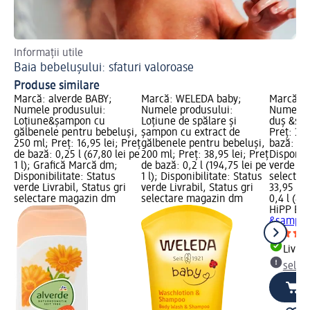
Informații utile
Cit
Baia bebelușului: sfaturi valoroase
Di
Produse similare
Marcă: alverde BABY;
Marcă: WELEDA baby;
Marcă: H
Numele produsului:
Numele produsului:
Numele p
Loțiune&șampon cu
Loțiune de spălare și
duş &şa
gălbenele pentru bebeluși,
șampon cu extract de
Preț: 33,
250 ml; Preț: 16,95 lei; Preț
gălbenele pentru bebeluși,
bază: 0,4 
de bază: 0,25 l (67,80 lei pe
200 ml; Preț: 38,95 lei; Preț
Disponibi
1 l); Grafică Marcă dm;
de bază: 0,2 l (194,75 lei pe
verde Liv
Disponibilitate: Status
1 l); Disponibilitate: Status
selectar
verde Livrabil, Status gri
verde Livrabil, Status gri
33,95 lei
selectare magazin dm
selectare magazin dm
0,4 l (84,
HiPP Bab
&şampon
Livrab
selec