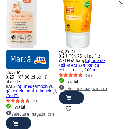
38,95 lei
0,2 l (194,75 lei pe 1 l)
WELEDA baby
Loțiune de
spălare și șampon cu
extract de..., 200 ml
16,95 lei
(649)
0,25 l (67,80 lei pe 1 l)
alverde
Livrabil
BABY
Loțiune&șampon cu
selectare magazin dm
gălbenele pentru bebeluși,
250 ml
(194)
Livrabil
selectare magazin dm