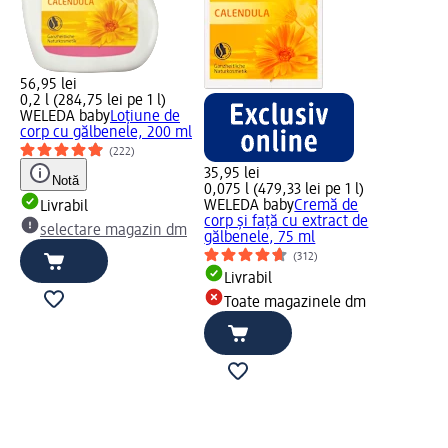
56,95 lei
0,2 l (284,75 lei pe 1 l)
WELEDA baby
Loțiune de
corp cu gălbenele, 200 ml
(222)
35,95 lei
Notă
0,075 l (479,33 lei pe 1 l)
WELEDA baby
Cremă de
Livrabil
corp și față cu extract de
selectare magazin dm
gălbenele, 75 ml
(312)
Livrabil
Toate magazinele dm