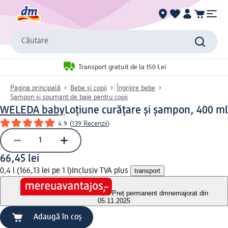
Căutare
Transport gratuit de la 150 Lei
Pagina principală
Bebe și copii
Îngrijire bebe
Șampon și spumant de baie pentru copii
WELEDA baby
Loțiune curățare și șampon, 400 ml
4.9
(
139 Recenzii
)
66,45 lei
0,4 l (166,13 lei pe 1 l)
Inclusiv TVA plus
transport
Preț permanent dm
nemajorat din
05.11.2025
Adaugă în coș