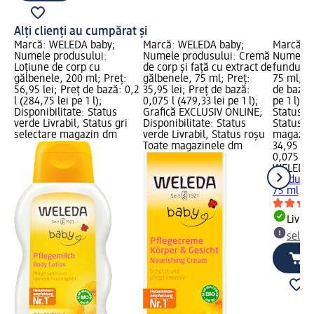
Alți clienți au cumpărat și
Marcă: WELEDA baby;
Marcă: WELEDA baby;
Marcă: 
Numele produsului:
Numele produsului: Cremă
Numele 
Loțiune de corp cu
de corp și față cu extract de
funduleț
gălbenele, 200 ml; Preț:
gălbenele, 75 ml; Preț:
75 ml; Pr
56,95 lei; Preț de bază: 0,2
35,95 lei; Preț de bază:
de bază: 
l (284,75 lei pe 1 l);
0,075 l (479,33 lei pe 1 l);
pe 1 l); 
Disponibilitate: Status
Grafică EXCLUSIV ONLINE;
Status ve
verde Livrabil, Status gri
Disponibilitate: Status
Status gr
selectare magazin dm
verde Livrabil, Status roșu
magazin
Toate magazinele dm
34,95 lei
0,075 l (
WELEDA 
funduleț
75 ml
Livrab
selec