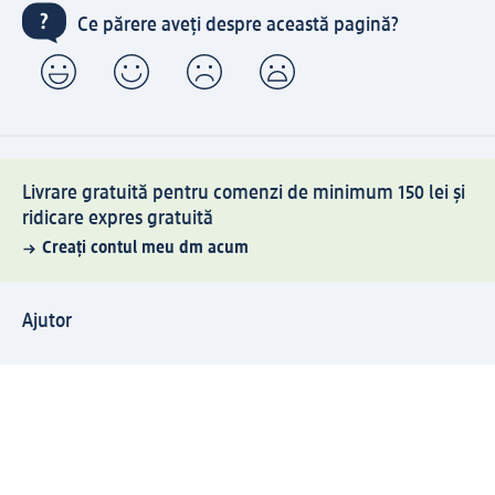
Ce părere aveți despre această pagină?
Livrare gratuită pentru comenzi de minimum 150 lei și
ridicare expres gratuită
Creați contul meu dm acum
Ajutor
Avantaje și Servicii
Relații clienți
Livrare și transport
Returnare și schimb
Compania dm