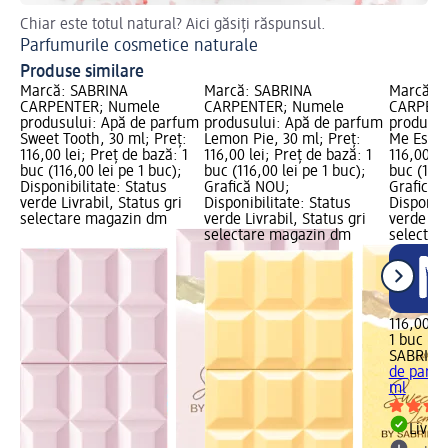
Chiar este totul natural? Aici găsiți răspunsul.
Af
Parfumurile cosmetice naturale
Ap
Produse similare
Marcă: SABRINA
Marcă: SABRINA
Marcă: 
CARPENTER; Numele
CARPENTER; Numele
CARPENT
produsului: Apă de parfum
produsului: Apă de parfum
produsul
Sweet Tooth, 30 ml; Preț:
Lemon Pie, 30 ml; Preț:
Me Espre
116,00 lei; Preț de bază: 1
116,00 lei; Preț de bază: 1
116,00 le
buc (116,00 lei pe 1 buc);
buc (116,00 lei pe 1 buc);
buc (116,
Disponibilitate: Status
Grafică NOU;
Grafică 
verde Livrabil, Status gri
Disponibilitate: Status
Disponibi
selectare magazin dm
verde Livrabil, Status gri
verde Liv
selectare magazin dm
selectar
116,00 le
1 buc (11
SABRINA
de parfu
ml
Livrab