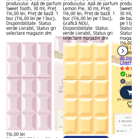
produsului: Apă de parfum
produsului: Apă de parfum
produsul
Sweet Tooth, 30 ml; Preț:
Lemon Pie, 30 ml; Preț:
Sweet To
116,00 lei; Preț de bază: 1
116,00 lei; Preț de bază: 1
30 ml; Pr
buc (116,00 lei pe 1 buc);
buc (116,00 lei pe 1 buc);
de bază: 
Disponibilitate: Status
Grafică NOU;
pe 1 l); 
verde Livrabil, Status gri
Disponibilitate: Status
Status ve
selectare magazin dm
verde Livrabil, Status gri
Status gr
selectare magazin dm
magazin
116,00 le
0,03 l (3.
SABRINA
de parfu
Cherry B
Livrab
selec
116,00 lei