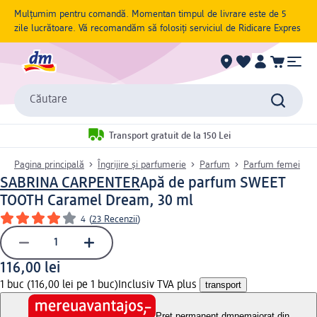
Mulțumim pentru comandă. Momentan timpul de livrare este de 5
zile lucrătoare. Vă recomandăm să folosiți serviciul de Ridicare Expres
Căutare
Transport gratuit de la 150 Lei
Pagina principală
Îngrijire și parfumerie
Parfum
Parfum femei
SABRINA CARPENTER
Apă de parfum SWEET
TOOTH Caramel Dream, 30 ml
4
(
23 Recenzii
)
116,00 lei
1 buc (116,00 lei pe 1 buc)
Inclusiv TVA plus
transport
Preț permanent dm
nemajorat din