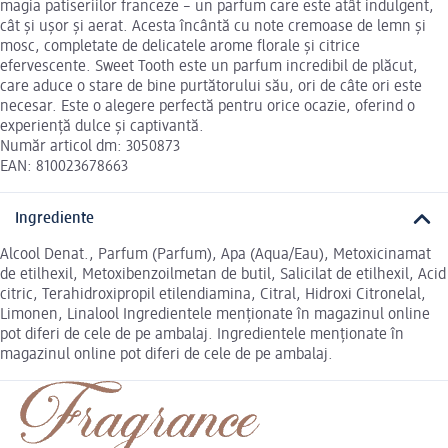
magia patiseriilor franceze – un parfum care este atât indulgent,
cât și ușor și aerat. Acesta încântă cu note cremoase de lemn și
mosc, completate de delicatele arome florale și citrice
efervescente. Sweet Tooth este un parfum incredibil de plăcut,
care aduce o stare de bine purtătorului său, ori de câte ori este
necesar. Este o alegere perfectă pentru orice ocazie, oferind o
experiență dulce și captivantă​.
Număr articol dm: 3050873
EAN: 810023678663
Ingrediente
Alcool Denat., Parfum (Parfum), Apa (Aqua/Eau), Metoxicinamat
de etilhexil, Metoxibenzoilmetan de butil, Salicilat de etilhexil, Acid
citric, Terahidroxipropil etilendiamina, Citral, Hidroxi Citronelal,
Limonen, Linalool Ingredientele menționate în magazinul online
pot diferi de cele de pe ambalaj. Ingredientele menționate în
magazinul online pot diferi de cele de pe ambalaj.