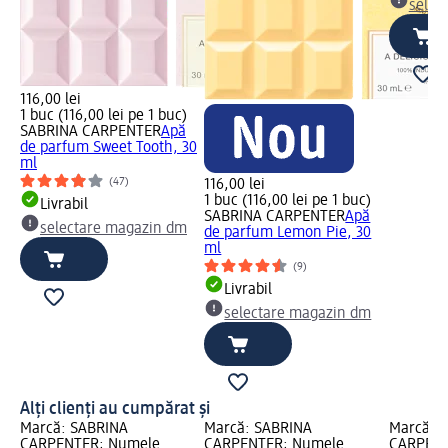
selec
116,00 lei
1 buc (116,00 lei pe 1 buc)
SABRINA CARPENTER
Apă
de parfum Sweet Tooth, 30
ml
(47)
116,00 lei
1 buc (116,00 lei pe 1 buc)
Livrabil
SABRINA CARPENTER
Apă
selectare magazin dm
de parfum Lemon Pie, 30
ml
(9)
Livrabil
selectare magazin dm
Alți clienți au cumpărat și
Marcă: SABRINA
Marcă: SABRINA
Marcă: 
CARPENTER; Numele
CARPENTER; Numele
CARPENT