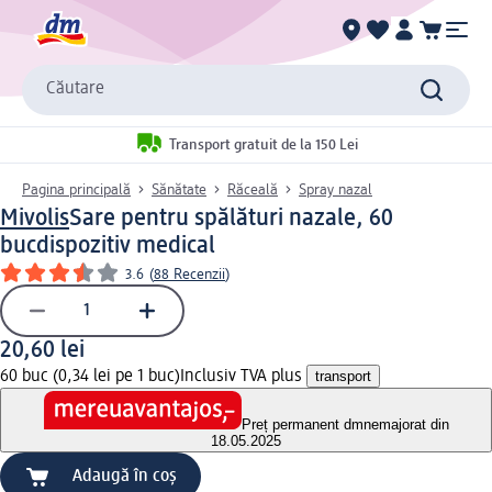
Căutare
Transport gratuit de la 150 Lei
Pagina principală
Sănătate
Răceală
Spray nazal
Mivolis
Sare pentru spălături nazale, 60
buc
dispozitiv medical
3.6
(
88 Recenzii
)
20,60 lei
60 buc (0,34 lei pe 1 buc)
Inclusiv TVA plus
transport
Preț permanent dm
nemajorat din
18.05.2025
Adaugă în coș