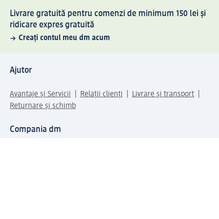
Livrare gratuită pentru comenzi de minimum 150 lei și
ridicare expres gratuită
Creați contul meu dm acum
Ajutor
Avantaje și Servicii
Relații clienți
Livrare și transport
Returnare și schimb
Compania dm
Compania
Responsabilitate
Carieră
Presă
Structura corporativă
Universul produselor dm
Lumea dm