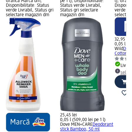
Grafică Marcă dm;
pe 1 l); Disponibilitate:
l); Grafi
Disponibilitate: Status
Status verde Livrabil,
Disponibi
verde Livrabil, Status gri
Status gri selectare
verde Liv
selectare magazin dm
magazin dm
selectar
32,95 lei
0,05 l (65
Wild
Deod
Cotton&S
Livrab
selec
25,45 lei
0,05 l (509,00 lei pe 1 l)
Dove MEN+CARE
Deodorant
stick Bamboo, 50 ml