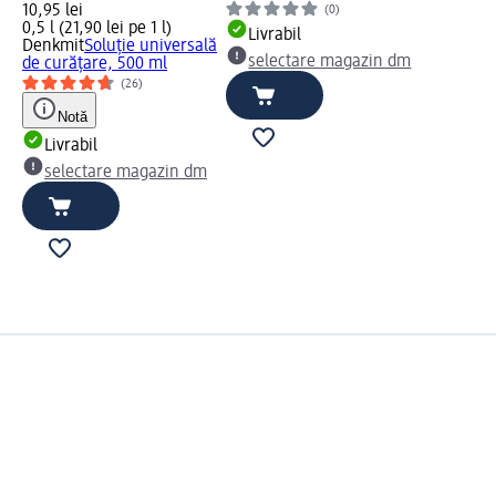
10,95 lei
(0)
0,5 l (21,90 lei pe 1 l)
Livrabil
Denkmit
Soluție universală
selectare magazin dm
de curățare, 500 ml
(26)
Notă
Livrabil
selectare magazin dm