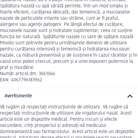
Spălătura nazală cu apă sărată permite, într-un mod simplu și
foarte eficient, curățarea delicată, dar temeinică, a mucoaselor
nazale de particulele iritante sau străine, cum ar fi praful,
alergenii sau agenții patogeni. Pe lângă efectul de curățare,
mucoasele nazale sunt și hidratate suplimentar, ceea ce susține
funcția lor naturală. Spălăturile nazale cu sare de spălare nazală
Mivolis sunt potrivite pentru următoarele domenii de utilizare:
pentru curățarea intensivă și temeinică și hidratarea mucoasei
nazale, ca măsură preventivă și de susținere în cazul răcelilor și în
cazul unui polen crescut, precum și a unei expuneri puternice la
praf și murdărie.
Număr articol dm: 3061066
EAN: 4067796183962
Avertismente
Vă rugăm să respectați instrucțiunile de utilizare. Vă rugăm să
respectați instrucțiunile de utilizare ale irigatorului nazal. Acest
articol este un dispozitiv medical. Pentru riscuri și efecte
secundare, citiți prospectul și adresați-vă medicului
dumneavoastră sau farmacistului. Acest articol este un dispozitiv