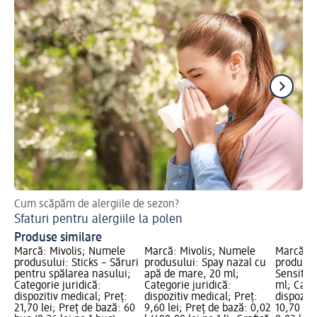
Cum scăpăm de alergiile de sezon?
Urm
Sfaturi pentru alergiile la polen
Cu
Produse similare
Marcă: Mivolis; Numele
Marcă: Mivolis; Numele
Marcă: M
produsului: Sticks – Săruri
produsului: Spay nazal cu
produsul
pentru spălarea nasului;
apă de mare, 20 ml;
Sensitiv
Categorie juridică:
Categorie juridică:
ml; Categ
dispozitiv medical; Preț:
dispozitiv medical; Preț:
dispoziti
21,70 lei; Preț de bază: 60
9,60 lei; Preț de bază: 0,02
10,70 lei