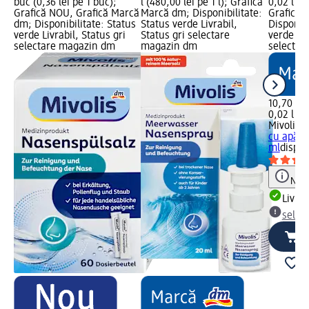
buc (0,36 lei pe 1 buc);
l (480,00 lei pe 1 l); Grafică
0,02 l (53
Grafică NOU, Grafică Marcă
Marcă dm; Disponibilitate:
Grafică 
dm; Disponibilitate: Status
Status verde Livrabil,
Disponibi
verde Livrabil, Status gri
Status gri selectare
verde Liv
selectare magazin dm
magazin dm
selectar
10,70 lei
0,02 l (53
Mivolis
S
cu apă d
ml
dispoz
Notă
Livrab
selec