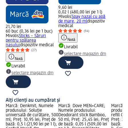
9,60 lei
0,02 l (480,00 lei pe 1 l)
Mivolis
Spay nazal cu apă
de mare, 20 ml
dispozitiv
medical
21,70 lei
60 buc (0,36 lei pe 1 buc)
(54)
Mivolis
Sticks – Săruri
Notă
pentru spălarea
nasului
dispozitiv medical
Livrabil
(27)
selectare magazin dm
Notă
Livrabil
selectare magazin dm
Alți clienți au cumpărat și
Marcă: Denkmit; Numele
Marcă: Dove MEN+CARE;
Marcă: W
produsului: Soluție
Numele produsului:
produsul
universală de curățare, 500
Deodorant stick Bamboo,
refill Co
ml; Preț: 10,95 lei; Preț de
50 ml; Preț: 25,45 lei; Preț
Preț: 32,
bază: 0,5 l (21,90 lei pe 1 l);
de bază: 0,05 l (509,00 lei
bază: 0,0